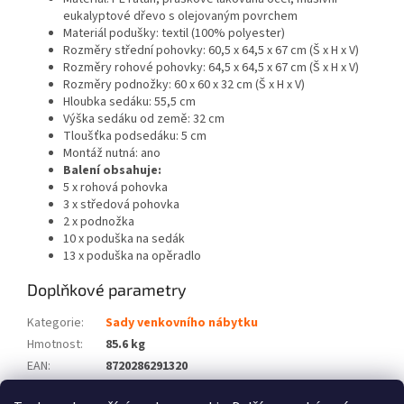
eukalyptové dřevo s olejovaným povrchem
Materiál podušky: textil (100% polyester)
Rozměry střední pohovky: 60,5 x 64,5 x 67 cm (Š x H x V)
Rozměry rohové pohovky: 64,5 x 64,5 x 67 cm (Š x H x V)
Rozměry podnožky: 60 x 60 x 32 cm (Š x H x V)
Hloubka sedáku: 55,5 cm
Výška sedáku od země: 32 cm
Tloušťka podsedáku: 5 cm
Montáž nutná: ano
Balení obsahuje:
5 x rohová pohovka
3 x středová pohovka
2 x podnožka
10 x poduška na sedák
13 x poduška na opěradlo
Doplňkové parametry
Kategorie
:
Sady venkovního nábytku
Hmotnost
:
85.6 kg
EAN
:
8720286291320
Barva
:
Černý