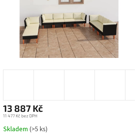
13 887 Kč
11 477 Kč bez DPH
Měrná
Skladem
(>5 ks)
cena: