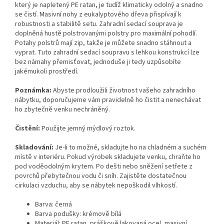
který je napletený PE ratan, je tudíž klimaticky odolný a snadno
se čistí. Masivní nohy z eukalyptového dřeva přispívají k
robustnosti a stabilitě setu. Zahradní sedací souprava je
doplněná hustě polstrovanými polstry pro maximální pohodlí.
Potahy polstrů mají zip, takže je můžete snadno stáhnout a
vyprat. Tuto zahradní sedací soupravu s lehkou konstrukcí lze
bez námahy přemisťovat, jednoduše ji tedy uzpůsobíte
jakémukoli prostředí.
Poznámka:
Abyste prodloužili životnost vašeho zahradního
nábytku, doporučujeme vám pravidelně ho čistit a nenechávat
ho zbytečně venku nechráněný.
Čistění:
Použijte jemný mýdlový roztok.
Skladování:
Je-li to možné, skladujte ho na chladném a suchém
místě v interiéru. Pokud výrobek skladujete venku, chraňte ho
pod voděodolným krytem. Po dešti nebo sněžení setřete z
povrchů přebytečnou vodu či sníh. Zajistěte dostatečnou
cirkulaci vzduchu, aby se nábytek nepoškodil vlhkostí.
Barva: černá
Barva podušky: krémově bílá
Materiál: PE ratan, práškově lakovaná ocel, masivní