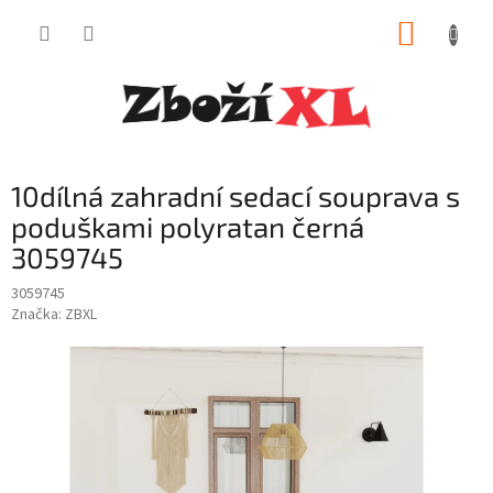
Přejít
NÁKUP
na
obsah
KOŠÍK
10dílná zahradní sedací souprava s
poduškami polyratan černá
3059745
3059745
Značka:
ZBXL