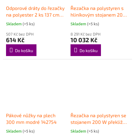
Odporové dráty do řezačky
Řezačka na polystyren s
na polyester 2 ks 137 cm
hliníkovým stojanem 200
146437
W 146436
Skladem
(>5 ks)
Skladem
(>5 ks)
507 Kč bez DPH
8 291 Kč bez DPH
614 Kč
10 032 Kč
Do košíku
Do košíku
Pákové nůžky na plech
Řezačka na polystyren se
300 mm modré 142754
stojanem 200 W překližka
144060
Skladem
(>5 ks)
Skladem
(>5 ks)