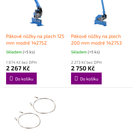
i
u
s
k
p
t
r
ů
o
d
Pákové nůžky na plech 125
Pákové nůžky na plech
u
mm modré 142752
200 mm modré 142753
k
Skladem
(>5 ks)
Skladem
(>5 ks)
t
ů
1 874 Kč bez DPH
2 273 Kč bez DPH
2 267 Kč
2 750 Kč
Do košíku
Do košíku