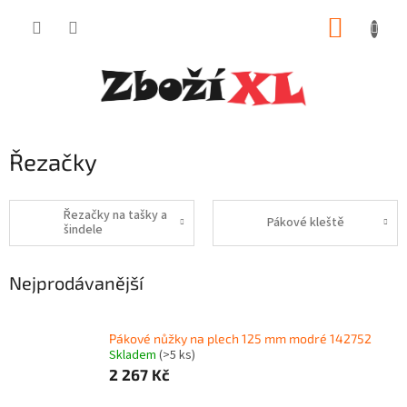
Přejít
NÁKUP
na
obsah
KOŠÍK
Řezačky
Řezačky na tašky a
Pákové kleště
šindele
Nejprodávanější
Pákové nůžky na plech 125 mm modré 142752
Skladem
(>5 ks)
2 267 Kč