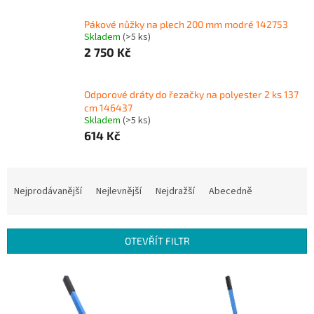
Pákové nůžky na plech 200 mm modré 142753
Skladem
(>5 ks)
2 750 Kč
Odporové dráty do řezačky na polyester 2 ks 137
cm 146437
Skladem
(>5 ks)
614 Kč
Ř
a
Nejprodávanější
Nejlevnější
Nejdražší
Abecedně
z
e
n
OTEVŘÍT FILTR
í
p
V
r
ý
o
p
d