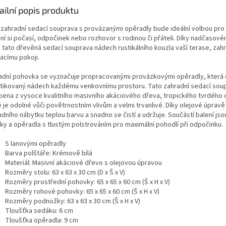
ailní popis produktu
 zahradní sedací souprava s provázanými opěradly bude ideální volbou pro 
ání si počasí, odpočinek nebo rozhovor s rodinou či přáteli. Díky nadčasov
 tato dřevěná sedací souprava nádech rustikálního kouzla vaší terase, za
acímu pokoji.
adní pohovka se vyznačuje propracovanými provázkovými opěradly, která 
stikovaný nádech každému venkovnímu prostoru. Tato zahradní sedací soup
bena z vysoce kvalitního masivního akáciového dřeva, tropického tvrdého 
é je odolné vůči povětrnostním vlivům a velmi trvanlivé. Díky olejové úprav
dního nábytku teplou barvu a snadno se čistí a udržuje. Součástí balení jso
ky a opěradla s tlustým polstrováním pro maximální pohodlí při odpočinku.
S lanovými opěradly
Barva polštáře: Krémově bílá
Materiál: Masivní akáciové dřevo s olejovou úpravou
Rozměry stolu: 63 x 63 x 30 cm (D x Š x V)
Rozměry prostřední pohovky: 65 x 65 x 60 cm (Š x H x V)
Rozměry rohové pohovky: 65 x 65 x 60 cm (Š x H x V)
Rozměry podnožky: 63 x 63 x 30 cm (Š x H x V)
Tloušťka sedáku: 6 cm
Tloušťka opěradla: 9 cm