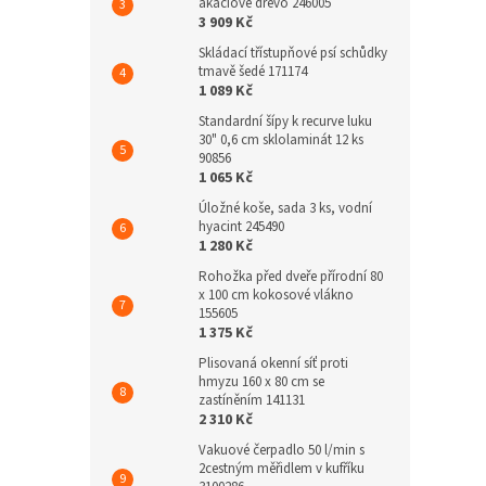
akáciové dřevo 246005
3 909 Kč
Skládací třístupňové psí schůdky
tmavě šedé 171174
1 089 Kč
Standardní šípy k recurve luku
30" 0,6 cm sklolaminát 12 ks
90856
1 065 Kč
Úložné koše, sada 3 ks, vodní
hyacint 245490
1 280 Kč
Rohožka před dveře přírodní 80
x 100 cm kokosové vlákno
155605
1 375 Kč
Plisovaná okenní síť proti
hmyzu 160 x 80 cm se
zastíněním 141131
2 310 Kč
Vakuové čerpadlo 50 l/min s
2cestným měřidlem v kufříku