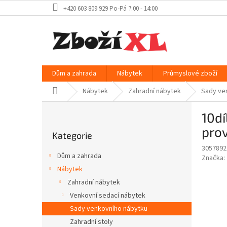
Přejít
+420 603 809 929 Po-Pá 7:00 - 14:00
na
obsah
Dům a zahrada
Nábytek
Průmyslové zboží
Domů
Nábytek
Zahradní nábytek
Sady ve
P
10dí
o
Přeskočit
s
pro
Kategorie
kategorie
t
3057892
r
Dům a zahrada
Značka:
a
Nábytek
n
Zahradní nábytek
n
í
Venkovní sedací nábytek
p
Sady venkovního nábytku
a
Zahradní stoly