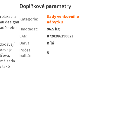
Doplňkové parametry
relaxaci a
Sady venkovního
Kategorie
:
ému designu
nábytku
hradě nebo
Hmotnost
:
96.5 kg
EAN
:
8720286190623
Barva
:
Bílá
dodávají
rava je
Počet
5
dřeva,
balíků
:
ě má sada
u také