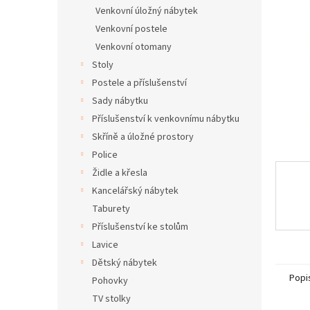
n
Venkovní úložný nábytek
e
Venkovní postele
l
Venkovní otomany
Stoly
Postele a příslušenství
Sady nábytku
Příslušenství k venkovnímu nábytku
Skříně a úložné prostory
Police
Židle a křesla
Kancelářský nábytek
Taburety
Příslušenství ke stolům
Lavice
Dětský nábytek
Popi
Pohovky
TV stolky