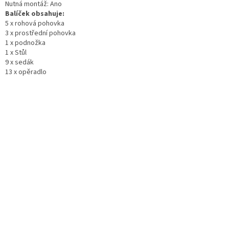
Nutná montáž: Ano
Balíček obsahuje:
5 x rohová pohovka
3 x prostřední pohovka
1 x podnožka
1 x Stůl
9 x sedák
13 x opěradlo