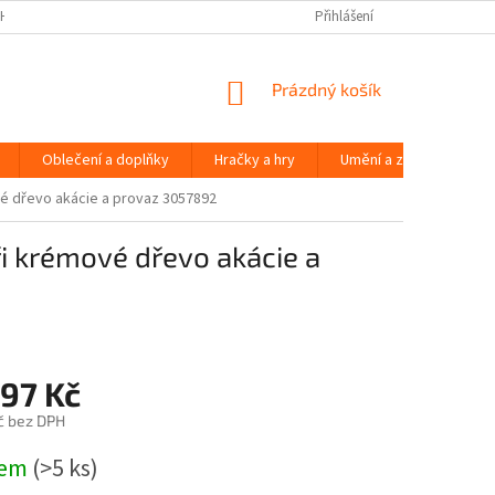
H ÚDAJŮ
Přihlášení
NÁKUPNÍ
Prázdný košík
KOŠÍK
Oblečení a doplňky
Hračky a hry
Umění a zábava
vé dřevo akácie a provaz 3057892
ři krémové dřevo akácie a
697 Kč
č bez DPH
dem
(>5 ks)