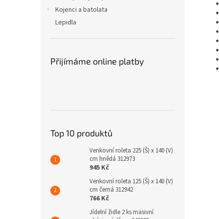
Kojenci a batolata
Lepidla
Přijímáme online platby
Top 10 produktů
Venkovní roleta 225 (Š) x 140 (V)
cm hnědá 312973
945 Kč
Venkovní roleta 125 (Š) x 140 (V)
cm černá 312942
766 Kč
Jídelní židle 2 ks masivní