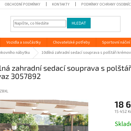
OBCHODNÍ PODMÍNKY
KONTAKTY
PODMÍNKY OCHRANY OSOBNÍC
HLEDAT
Vozidla a součástky
Chovatelské potřeby
Sportovní náčiní
nkovního nábytku
10dílná zahradní sedací souprava s polštáři krémo
lná zahradní sedací souprava s polštá
vaz 3057892
ZBXL
18 
15 452 K
Měrná
Skla
cena: