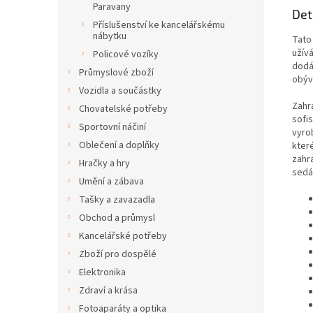
Paravany
Det
Příslušenství ke kancelářskému
nábytku
Tato
užív
Policové vozíky
dodá
Průmyslové zboží
obýv
Vozidla a součástky
Zahr
Chovatelské potřeby
sofi
Sportovní náčiní
vyro
Oblečení a doplňky
kter
zahra
Hračky a hry
sedá
Umění a zábava
Tašky a zavazadla
Obchod a průmysl
Kancelářské potřeby
Zboží pro dospělé
Elektronika
Zdraví a krása
Fotoaparáty a optika