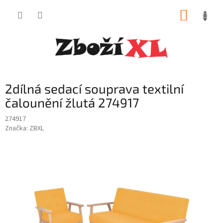
Přejít
NÁKUP
na
obsah
KOŠÍK
2dílná sedací souprava textilní
čalounění žlutá 274917
274917
Značka:
ZBXL