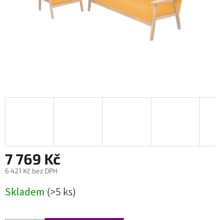
7 769 Kč
6 421 Kč bez DPH
Měrná
Skladem
(>5 ks)
cena: