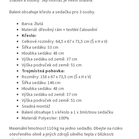
stabilní a odolný. Její montáž je velmi snadná.
Balení obsahuje křeslo a sedačku pro 3 osoby.
Barva: žlutá
Materiál: dřevěný rám + textilní čalounění
Křeslo:
Celkové rozměry: 64,5 x 67 x 73,5 cm (Š x H x V)
Šířka sedáku: 53 cm
Hloubka sedáku: 48 cm
Výška sedáku od země: 37 cm
Výška područek od země: 51 cm
Trojmístná pohovka:
Rozměry: 158 x 67 x 73,5 cm (Š x H x V)
Šířka sedáku: 146 cm
Hloubka sedáku: 48 cm
Výška sedáku od země: 37 cm
Výška područek od země: 51 cm
Snadná montáž
Balení obsahuje 1 x křeslo a 1 x 3místnou sedačku
Materiál: Polyester: 100%
Maximální hmotnost 110 kg na jedno sedadlo. Dbejte na riziko
otevřeného ohně a jiných zdrojů silného tepla v blízkosti