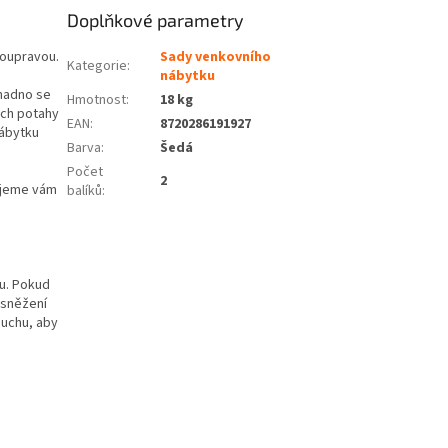
Doplňkové parametry
soupravou.
Sady venkovního
Kategorie
:
nábytku
snadno se
Hmotnost
:
18 kg
jich potahy
EAN
:
8720286191927
nábytku
Barva
:
Šedá
Počet
2
ujeme vám
balíků
:
ru. Pokud
 sněžení
duchu, aby