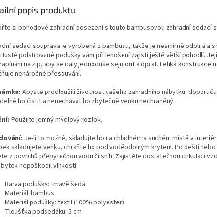
ailní popis produktu
ořte si pohodové zahradní posezení s touto bambusovou zahradní sedací 
adní sedací souprava je vyrobená z bambusu, takže je nesmírně odolná a 
. Hustě polstrované podušky vám při lenošení zajistí ještě větší pohodlí. Je
 zapínání na zip, aby se daly jednoduše sejmout a oprat. Lehká konstrukce 
ňuje nenáročné přesouvání.
námka:
Abyste prodloužili životnost vašeho zahradního nábytku, doporuč
idelně ho čistit a nenechávat ho zbytečně venku nechráněný.
ění:
Použijte jemný mýdlový roztok.
dování:
Je-li to možné, skladujte ho na chladném a suchém místě v interié
bek skladujete venku, chraňte ho pod voděodolným krytem. Po dešti nebo
ete z povrchů přebytečnou vodu či sníh. Zajistěte dostatečnou cirkulaci vz
ábytek nepoškodil vlhkostí.
Barva podušky: tmavě šedá
Materiál: bambus
Materiál podušky: textil (100% polyester)
Tloušťka podsedáku: 5 cm