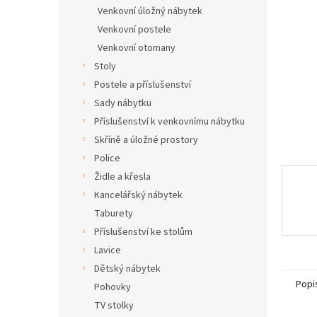
n
Venkovní úložný nábytek
e
Venkovní postele
l
Venkovní otomany
Stoly
Postele a příslušenství
Sady nábytku
Příslušenství k venkovnímu nábytku
Skříně a úložné prostory
Police
Židle a křesla
Kancelářský nábytek
Taburety
Příslušenství ke stolům
Lavice
Dětský nábytek
Popi
Pohovky
TV stolky