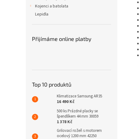
Kojenci a batolata
Lepidla
Přijímáme online platby
Top 10 produktů
Klimatizace Samsung AR35
16 490 Kč
500 ks Prázdné placky se
špendlíkem 44 mm 30059
1 378 Kč
Grilovací rožeň s motorem
ocelový 1200 mm 42250