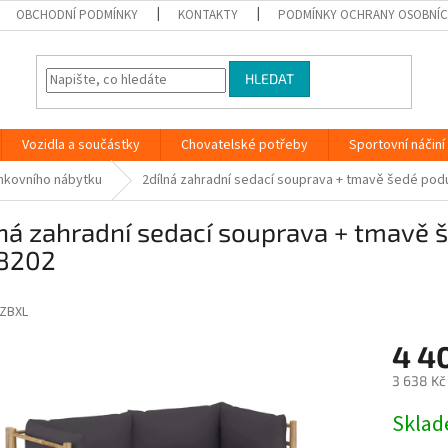
OBCHODNÍ PODMÍNKY
KONTAKTY
PODMÍNKY OCHRANY OSOBNÍC
HLEDAT
Vozidla a součástky
Chovatelské potřeby
Sportovní náčiní
nkovního nábytku
2dílná zahradní sedací souprava + tmavě šedé po
lná zahradní sedací souprava + tmavě
8202
ZBXL
4 4
3 638 Kč
Měrná
Skla
cena: