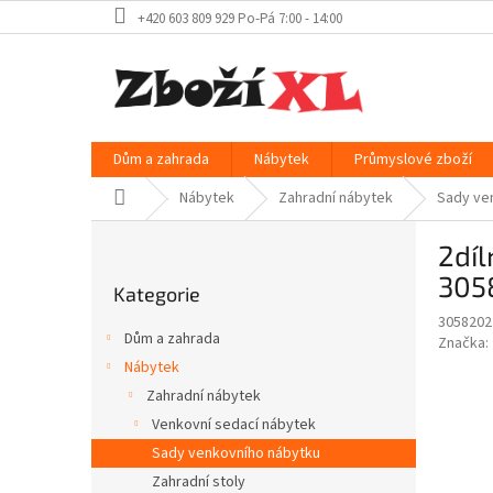
Přejít
+420 603 809 929 Po-Pá 7:00 - 14:00
na
obsah
Dům a zahrada
Nábytek
Průmyslové zboží
Domů
Nábytek
Zahradní nábytek
Sady ve
P
2dí
o
Přeskočit
s
305
Kategorie
kategorie
t
3058202
r
Dům a zahrada
Značka:
a
Nábytek
n
Zahradní nábytek
n
í
Venkovní sedací nábytek
p
Sady venkovního nábytku
a
Zahradní stoly