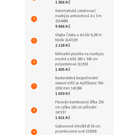
1 956 Kč
Automatická zatahovací
markýza antracitová 4 x 3 m
3154488
9 666 Kč
Vlajka Česka a stožár 6,08 m
hliník 3147109
2 128 Kč
Náhradní plachta na markýzu
modrá a bílá 380 x 345 cm
polyesterová 311918
1 605 Kč
Nastavitelná bezpečnostní
okenní mříž se 4 příčkami 700–
1050 mm 141386
1 030 Kč
Paraván bambusový šířka 250
cm výška 165 cm přírodní
247197
1 621 Kč
Gabionové ohniště Ø 50 cm
pozinkovaná ocel 153558