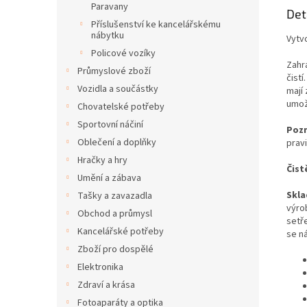
Paravany
Det
Příslušenství ke kancelářskému
nábytku
Vytv
Policové vozíky
Zahr
Průmyslové zboží
čistí
Vozidla a součástky
mají
umož
Chovatelské potřeby
Sportovní náčiní
Poz
Oblečení a doplňky
prav
Hračky a hry
Čist
Umění a zábava
Skla
Tašky a zavazadla
výro
Obchod a průmysl
setř
Kancelářské potřeby
se n
Zboží pro dospělé
Elektronika
Zdraví a krása
Fotoaparáty a optika