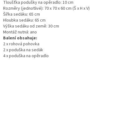
Tloušťka podušky na opěradlo: 10 cm
Rozměry (jednotlivé): 70 x 70 x 60 cm (Š x H x V)
Šířka sedáku: 65 cm
Hloubka sedáku: 65 cm
Výška sedáku od země: 30 cm
Montáž nutná: ano
Balení obsahuje:
2 x rohová pohovka
2 x poduška na sedák
4 x poduška na opěradlo