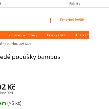
H ÚDAJŮ
Přihlášení
NÁKUPNÍ
Prázdný košík
KOŠÍK
Oblečení a doplňky
Hračky a hry
Umění a zábava
dušky bambus 3058202
 šedé podušky bambus
02 Kč
 bez DPH
dem
(>5 ks)