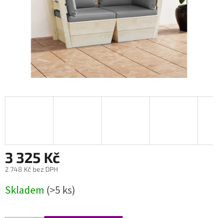
3 325 Kč
2 748 Kč bez DPH
Měrná
Skladem
(>5 ks)
cena: