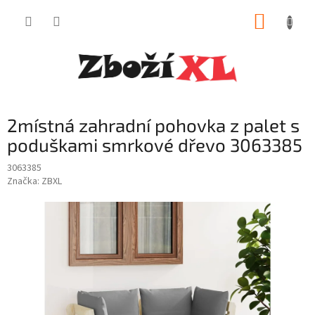
Přejít
NÁKUP
na
obsah
KOŠÍK
2místná zahradní pohovka z palet s
poduškami smrkové dřevo 3063385
3063385
Značka:
ZBXL