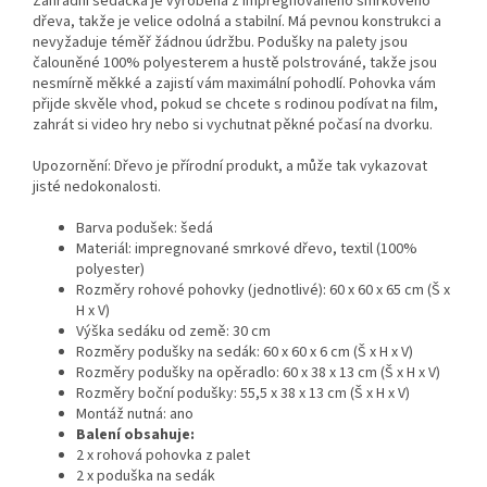
Zahradní sedačka je vyrobená z impregnovaného smrkového
dřeva, takže je velice odolná a stabilní. Má pevnou konstrukci a
nevyžaduje téměř žádnou údržbu. Podušky na palety jsou
čalouněné 100% polyesterem a hustě polstrováné, takže jsou
nesmírně měkké a zajistí vám maximální pohodlí. Pohovka vám
přijde skvěle vhod, pokud se chcete s rodinou podívat na film,
zahrát si video hry nebo si vychutnat pěkné počasí na dvorku.
Upozornění: Dřevo je přírodní produkt, a může tak vykazovat
jisté nedokonalosti.
Barva podušek: šedá
Materiál: impregnované smrkové dřevo, textil (100%
polyester)
Rozměry rohové pohovky (jednotlivé): 60 x 60 x 65 cm (Š x
H x V)
Výška sedáku od země: 30 cm
Rozměry podušky na sedák: 60 x 60 x 6 cm (Š x H x V)
Rozměry podušky na opěradlo: 60 x 38 x 13 cm (Š x H x V)
Rozměry boční podušky: 55,5 x 38 x 13 cm (Š x H x V)
Montáž nutná: ano
Balení obsahuje:
2 x rohová pohovka z palet
2 x poduška na sedák