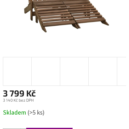
3 799 Kč
3 140 Kč bez DPH
Měrná
Skladem
(>5 ks)
cena: