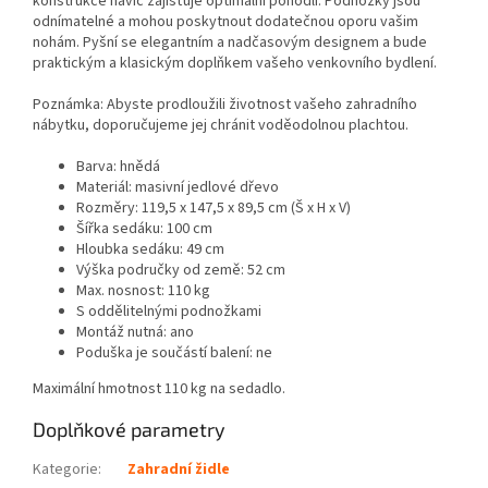
konstrukce navíc zajišťuje optimální pohodlí. Podnožky jsou
odnímatelné a mohou poskytnout dodatečnou oporu vašim
nohám. Pyšní se elegantním a nadčasovým designem a bude
praktickým a klasickým doplňkem vašeho venkovního bydlení.
Poznámka: Abyste prodloužili životnost vašeho zahradního
nábytku, doporučujeme jej chránit voděodolnou plachtou.
Barva: hnědá
Materiál: masivní jedlové dřevo
Rozměry: 119,5 x 147,5 x 89,5 cm (Š x H x V)
Šířka sedáku: 100 cm
Hloubka sedáku: 49 cm
Výška područky od země: 52 cm
Max. nosnost: 110 kg
S oddělitelnými podnožkami
Montáž nutná: ano
Poduška je součástí balení: ne
Maximální hmotnost 110 kg na sedadlo.
Doplňkové parametry
Kategorie
:
Zahradní židle