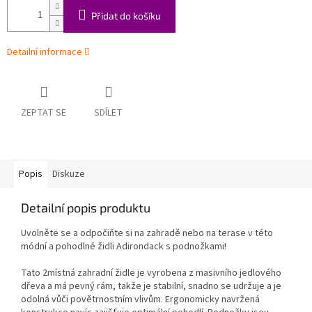
Přidat do košíku
Detailní informace
ZEPTAT SE
SDÍLET
Popis
Diskuze
Detailní popis produktu
Uvolněte se a odpočiňte si na zahradě nebo na terase v této
módní a pohodlné židli Adirondack s podnožkami!
Tato 2místná zahradní židle je vyrobena z masivního jedlového
dřeva a má pevný rám, takže je stabilní, snadno se udržuje a je
odolná vůči povětrnostním vlivům. Ergonomicky navržená