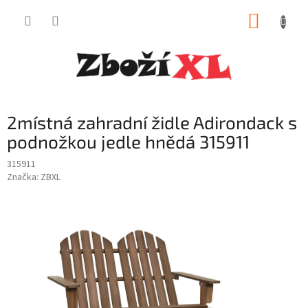
Přejít
NÁKUP
na
obsah
KOŠÍK
2místná zahradní židle Adirondack s
podnožkou jedle hnědá 315911
315911
Značka:
ZBXL