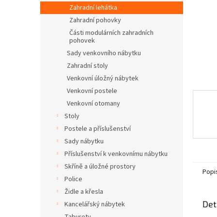
n
Zahradní lehátka
e
Zahradní pohovky
l
Části modulárních zahradních
pohovek
Sady venkovního nábytku
Zahradní stoly
Venkovní úložný nábytek
Venkovní postele
Venkovní otomany
Stoly
Postele a příslušenství
Sady nábytku
Příslušenství k venkovnímu nábytku
Skříně a úložné prostory
Popi
Police
Židle a křesla
Det
Kancelářský nábytek