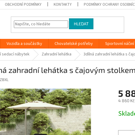
OBCHODNÍ PODMÍNKY
KONTAKTY
PODMÍNKY OCHRANY OSOBNÍC
HLEDAT
Vozidla a součástky
Chovatelské potřeby
Sportovní náčiní
í sedací nábytek
Zahradní lehátka
3dílná zahradní lehátka s ča
ná zahradní lehátka s čajovým stolke
ZBXL
5 88
4 860 Kč
Měrná
Skla
cena: