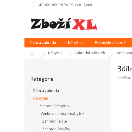
Přejít
+420 603 809 929 Po-Pá 7:00 - 14:00
na
obsah
Dům a zahrada
Nábytek
Průmyslové zboží
Domů
Nábytek
Zahradní nábytek
Venkovn
P
3díl
o
Přeskočit
s
Značka:
Kategorie
kategorie
t
r
Dům a zahrada
a
Nábytek
n
Zahradní nábytek
n
í
Venkovní sedací nábytek
p
Zahradní židle
a
Zahradní lavičky