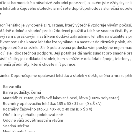
řte si harmonické a působivé zahradní posezení, o jakém jste vždycky snili
u lehátek a čajového stolečku si můžete dopřát pohodová slunečná odpol
!
dní lehátko je vyrobené z PE ratanu, který výtečně vzdoruje vlivům počasí,
řádně odolné a vhodné pro každodenní použití a také se snadno čistí. Byte
ový rám s práškovým nástřikem dodává zahradnímu lehátku na stabilitě a p
 životnost. Oba konce lehátka lze vytáhnout a nastavit do různých poloh, a
ejlépe sedělo či leželo. Silně polstrovaná poduška vám poskytne nejen max
dlí, ale i dodatečnou podporu. Její potah se dá navíc sundat pro snadné pra
stí zásilky je i odkládací stolek, kam si můžete odkládat nápoje, telefony, 
í menší předměty, které chcete mít po ruce.
ámka: Doporučujeme opalovací lehátko a stolek v dešti, sněhu a mrazu přik
Barva: bílá
Barva podušky: černá
Materiál: PE ratan, práškově lakovaná ocel, látka (100% polyester)
Rozměry opalovacího lehátka: 195 x 60 x 31 cm (D x Š x V)
Rozměry čajového stolku: 40 x 40 x 40 cm (D x Š x V)
Obě strany lehátka polohovatelné
Odolné vůči povětrnostním vlivům
Snadná údržba
Montáž nutná: ano