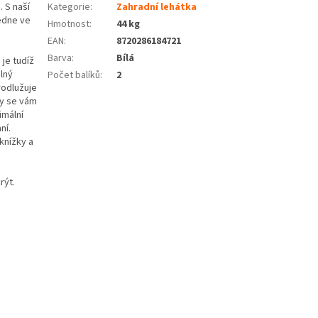
. S naší
Kategorie
:
Zahradní lehátka
edne ve
Hmotnost
:
44 kg
EAN
:
8720286184721
Barva
:
Bílá
 je tudíž
lný
Počet balíků
:
2
rodlužuje
by se vám
imální
ní.
knížky a
rýt.