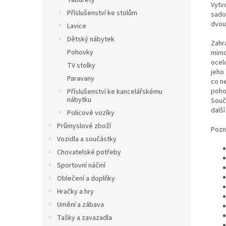
Taburety
Vytvo
Příslušenství ke stolům
sado
dvou
Lavice
Dětský nábytek
Zahra
Pohovky
mimo
ocel
TV stolky
jeho
Paravany
co n
poho
Příslušenství ke kancelářskému
nábytku
Součá
dalš
Policové vozíky
Průmyslové zboží
Pozn
Vozidla a součástky
Chovatelské potřeby
Sportovní náčiní
Oblečení a doplňky
Hračky a hry
Umění a zábava
Tašky a zavazadla