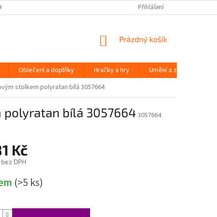
H ÚDAJŮ
Přihlášení
NÁKUPNÍ
Prázdný košík
KOŠÍK
Oblečení a doplňky
Hračky a hry
Umění a zábava
jovým stolkem polyratan bílá 3057664
m polyratan bílá 3057664
3057664
1 Kč
 bez DPH
dem
(>5 ks)