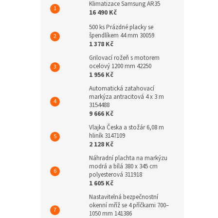
Klimatizace Samsung AR35
16 490 Kč
500 ks Prázdné placky se
špendlíkem 44 mm 30059
1 378 Kč
Grilovací rožeň s motorem
ocelový 1200 mm 42250
1 956 Kč
Automatická zatahovací
markýza antracitová 4 x 3 m
3154488
9 666 Kč
Vlajka Česka a stožár 6,08 m
hliník 3147109
2 128 Kč
Náhradní plachta na markýzu
modrá a bílá 380 x 345 cm
polyesterová 311918
1 605 Kč
Nastavitelná bezpečnostní
okenní mříž se 4 příčkami 700–
1050 mm 141386