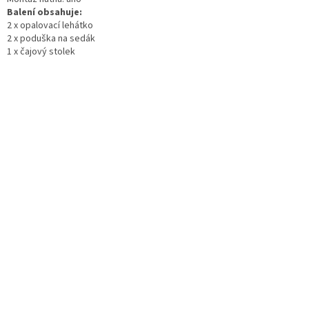
Balení obsahuje:
2 x opalovací lehátko
2 x poduška na sedák
1 x čajový stolek