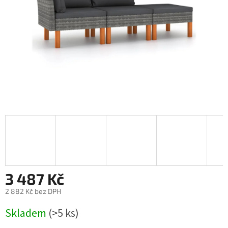
3 487 Kč
2 882 Kč bez DPH
Měrná
Skladem
(>5 ks)
cena: