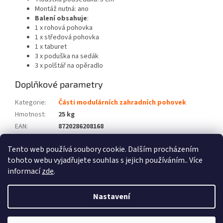
Montáž nutná: ano
Balení obsahuje
:
1 x rohová pohovka
1 x středová pohovka
1 x taburet
3 x poduška na sedák
3 x polštář na opěradlo
Doplňkové parametry
Kategorie
:
Části modulárních zahradních pohovek
Hmotnost
:
25 kg
EAN
:
8720286208168
Barva
:
Šedá
Tento web používá soubory cookie. Dalším procházením
Počet balíků
:
1
tohoto webu vyjadřujete souhlas s jejich používáním.. Více
informací
zde
.
Z
á
Nastavení
Vytvořil Shoptet
p
a