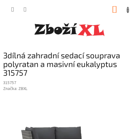
Přejít
NÁKUP
na
obsah
KOŠÍK
3dílná zahradní sedací souprava
polyratan a masivní eukalyptus
315757
315757
Značka:
ZBXL