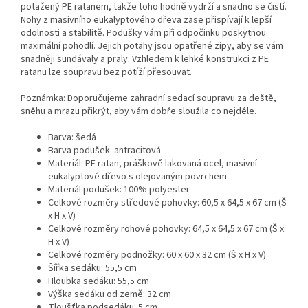
potažený PE ratanem, takže toho hodně vydrží a snadno se čistí.
Nohy z masivního eukalyptového dřeva zase přispívají k lepší
odolnosti a stabilitě. Podušky vám při odpočinku poskytnou
maximální pohodlí. Jejich potahy jsou opatřené zipy, aby se vám
snadněji sundávaly a praly. Vzhledem k lehké konstrukci z PE
ratanu lze soupravu bez potíží přesouvat.
Poznámka: Doporučujeme zahradní sedací soupravu za deště,
sněhu a mrazu přikrýt, aby vám dobře sloužila co nejdéle.
Barva: šedá
Barva podušek: antracitová
Materiál: PE ratan, práškově lakovaná ocel, masivní
eukalyptové dřevo s olejovaným povrchem
Materiál podušek: 100% polyester
Celkové rozměry středové pohovky: 60,5 x 64,5 x 67 cm (Š
x H x V)
Celkové rozměry rohové pohovky: 64,5 x 64,5 x 67 cm (Š x
H x V)
Celkové rozměry podnožky: 60 x 60 x 32 cm (Š x H x V)
Šířka sedáku: 55,5 cm
Hloubka sedáku: 55,5 cm
Výška sedáku od země: 32 cm
Tloušťka podsedáku: 5 cm