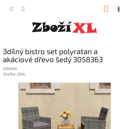
Přejít
NÁKUP
na
obsah
KOŠÍK
3dílný bistro set polyratan a
akáciové dřevo šedý 3058363
3058363
Značka:
ZBXL