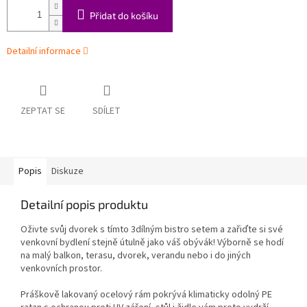
Přidat do košíku
Detailní informace
ZEPTAT SE
SDÍLET
Popis
Diskuze
Detailní popis produktu
Oživte svůj dvorek s tímto 3dílným bistro setem a zařiďte si své
venkovní bydlení stejně útulně jako váš obývák! Výborně se hodí
na malý balkon, terasu, dvorek, verandu nebo i do jiných
venkovních prostor.
Práškově lakovaný ocelový rám pokrývá klimaticky odolný PE