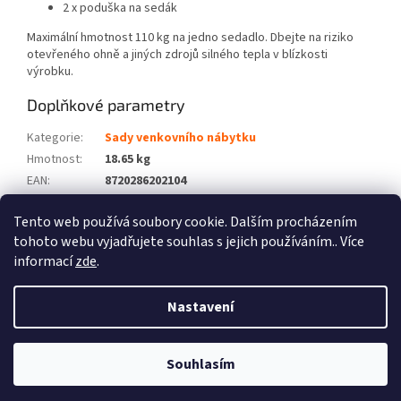
2 x poduška na sedák
Maximální hmotnost 110 kg na jedno sedadlo. Dbejte na riziko
otevřeného ohně a jiných zdrojů silného tepla v blízkosti
výrobku.
Doplňkové parametry
Kategorie
:
Sady venkovního nábytku
Hmotnost
:
18.65 kg
EAN
:
8720286202104
Barva
:
Šedá
Tento web používá soubory cookie. Dalším procházením
Počet balíků
:
2
tohoto webu vyjadřujete souhlas s jejich používáním.. Více
informací
zde
.
Z
á
Nastavení
Vytvořil Shoptet
p
a
t
Souhlasím
Copyright 2026
Zboží XL
. Všechna práva vyhrazena.
í