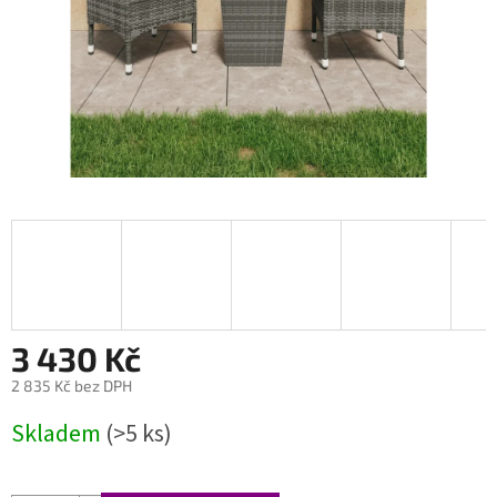
3 430 Kč
2 835 Kč bez DPH
Měrná
Skladem
(>5 ks)
cena: