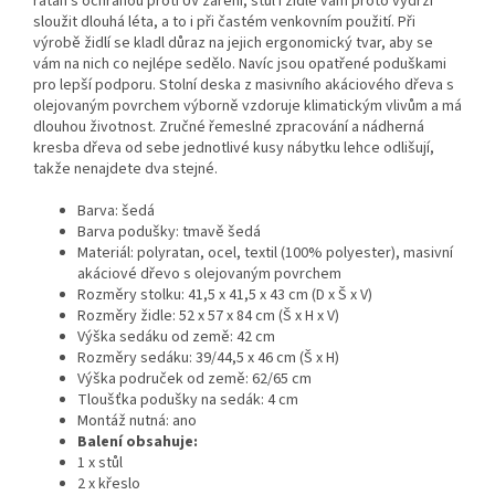
ratan s ochranou proti UV záření, stůl i židle vám proto vydrží
sloužit dlouhá léta, a to i při častém venkovním použití. Při
výrobě židlí se kladl důraz na jejich ergonomický tvar, aby se
vám na nich co nejlépe sedělo. Navíc jsou opatřené poduškami
pro lepší podporu. Stolní deska z masivního akáciového dřeva s
olejovaným povrchem výborně vzdoruje klimatickým vlivům a má
dlouhou životnost. Zručné řemeslné zpracování a nádherná
kresba dřeva od sebe jednotlivé kusy nábytku lehce odlišují,
takže nenajdete dva stejné.
Barva: šedá
Barva podušky: tmavě šedá
Materiál: polyratan, ocel, textil (100% polyester), masivní
akáciové dřevo s olejovaným povrchem
Rozměry stolku: 41,5 x 41,5 x 43 cm (D x Š x V)
Rozměry židle: 52 x 57 x 84 cm (Š x H x V)
Výška sedáku od země: 42 cm
Rozměry sedáku: 39/44,5 x 46 cm (Š x H)
Výška područek od země: 62/65 cm
Tloušťka podušky na sedák: 4 cm
Montáž nutná: ano
Balení obsahuje:
1 x stůl
2 x křeslo