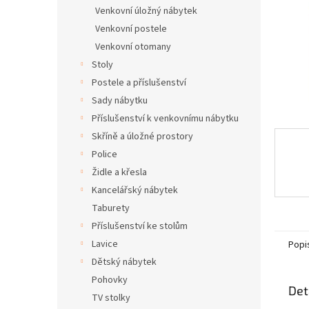
n
Venkovní úložný nábytek
e
Venkovní postele
l
Venkovní otomany
Stoly
Postele a příslušenství
Sady nábytku
Příslušenství k venkovnímu nábytku
Skříně a úložné prostory
Police
Židle a křesla
Kancelářský nábytek
Taburety
Příslušenství ke stolům
Lavice
Popi
Dětský nábytek
Pohovky
Det
TV stolky