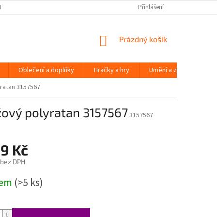
H ÚDAJŮ
Přihlášení
NÁKUPNÍ
Prázdný košík
KOŠÍK
Oblečení a doplňky
Hračky a hry
Umění a zábava
yratan 3157567
éžový polyratan 3157567
3157567
69 Kč
 bez DPH
dem
(>5 ks)