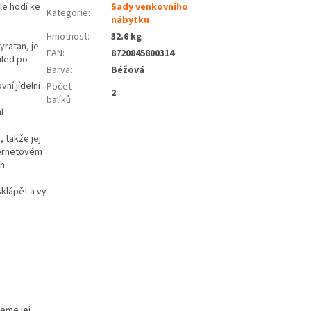
le hodí ke
Sady venkovního
Kategorie
:
nábytku
Hmotnost
:
32.6 kg
yratan, je
EAN
:
8720845800314
hled po
Barva
:
Béžová
ní jídelní
Počet
2
balíků
:
í
, takže jej
ternetovém
ch
sklápět a vy
.
jeme jej