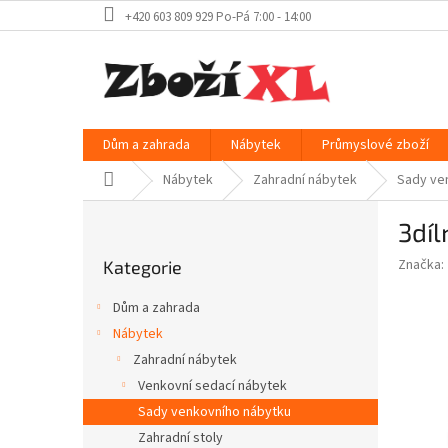
Přejít
+420 603 809 929 Po-Pá 7:00 - 14:00
na
obsah
Dům a zahrada
Nábytek
Průmyslové zboží
Domů
Nábytek
Zahradní nábytek
Sady ve
P
3díl
o
Přeskočit
s
Značka:
Kategorie
kategorie
t
r
Dům a zahrada
a
Nábytek
n
Zahradní nábytek
n
í
Venkovní sedací nábytek
p
Sady venkovního nábytku
a
Zahradní stoly