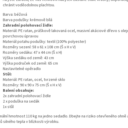
chránit voděodolnou plachtou.
Barva: béžová
Barva podušky: krémově bílá
Zahradní polohovací židle:
Materiál: PE ratan, práškově lakovaná ocel, masivní akáciové dřevo s ole
povrchovou úpravou
Materiál potahu podušky: textil (100% polyester)
Rozměry sezení: 58 x 61 x 108 cm (Š x H x V)
Rozměry sedáku: 47 x 44 cm (Š x H)
Výška sedáku od země: 43 cm
Výška područek od země: 65 cm
Nastavitelné opěradlo
Stůl:
Materiál: PE ratan, ocel, tvrzené sklo
Rozměry: 90 x 90 x 75 cm (Š x H x V)
Balení obsahuje:
2x zahradní polohovací židle
2 x poduška na sedák
1x stůl
mální hmotnost 110 kg na jedno sedadlo. Dbejte na riziko otevřeného ohně a
ů silného tepla v blízkosti výrobku.