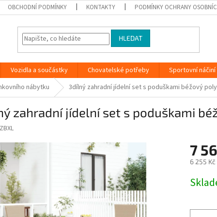
OBCHODNÍ PODMÍNKY
KONTAKTY
PODMÍNKY OCHRANY OSOBNÍC
HLEDAT
Vozidla a součástky
Chovatelské potřeby
Sportovní náčiní
nkovního nábytku
3dílný zahradní jídelní set s poduškami béžový pol
ný zahradní jídelní set s poduškami b
ZBXL
7 5
6 255 Kč
Měrná
Skla
cena: