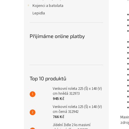
Kojenci a batolata
Lepidla
Přijímáme online platby
Top 10 produktů
Venkovní roleta 225 (Š) x 140 (V)
cm hnědá 312973
945 Kč
Venkovní roleta 125 (Š) x 140 (V)
cm černá 312942
766 Kč
Maxi
zdroj
Jídelní židle 2 ks masivní