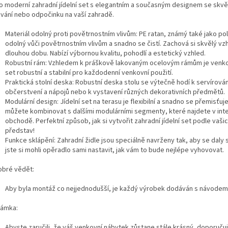
o moderní zahradní jídelní set s elegantním a současným designem se skvě
ování nebo odpočinku na vaší zahradě.
Materiál odolný proti povětrnostním vlivům: PE ratan, známý také jako pol
odolný vůči povětrnostním vlivům a snadno se čistí. Zachová si skvělý vz
dlouhou dobu. Nabízí výbornou kvalitu, pohodlí a estetický vzhled.
Robustní rám: Vzhledem k práškově lakovaným ocelovým rámům je venkov
set robustní a stabilní pro každodenní venkovní použití.
Praktická stolní deska: Robustní deska stolu se výtečně hodí k servírován
občerstvení a nápojů nebo k vystavení různých dekorativních předmětů.
Modulární design: Jídelní set na terasu je flexibilní a snadno se přemisťuje
můžete kombinovat s dalšími modulárními segmenty, které najdete v in
obchodě. Perfektní způsob, jak si vytvořit zahradní jídelní set podle vaši
představ!
Funkce sklápění: Zahradní židle jsou speciálně navrženy tak, aby se daly 
jste si mohli opěradlo sami nastavit, jak vám to bude nejlépe vyhovovat.
obré vědět:
Aby byla montáž co nejjednodušší, je každý výrobek dodáván s návodem
ámka:
Abyste zaručili, že váš venkovní nábytek zůstane stále krásný, doporuču