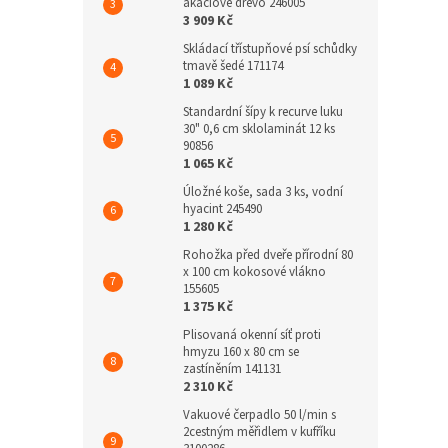
akáciové dřevo 246005
3 909 Kč
Skládací třístupňové psí schůdky
tmavě šedé 171174
1 089 Kč
Standardní šípy k recurve luku
30" 0,6 cm sklolaminát 12 ks
90856
1 065 Kč
Úložné koše, sada 3 ks, vodní
hyacint 245490
1 280 Kč
Rohožka před dveře přírodní 80
x 100 cm kokosové vlákno
155605
1 375 Kč
Plisovaná okenní síť proti
hmyzu 160 x 80 cm se
zastíněním 141131
2 310 Kč
Vakuové čerpadlo 50 l/min s
2cestným měřidlem v kufříku