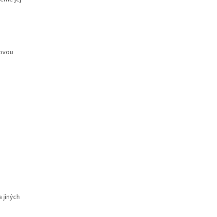
jovou
 jiných