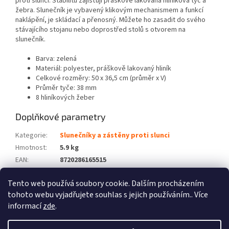
proti slunci. Stabilitu zajišťují práškově lakovaná hliníková tyč a
žebra. Slunečník je vybavený klikovým mechanismem a funkcí
naklápění, je skládací a přenosný. Můžete ho zasadit do svého
stávajícího stojanu nebo doprostřed stolů s otvorem na
slunečník.
Barva: zelená
Materiál: polyester, práškově lakovaný hliník
Celkové rozměry: 50 x 36,5 cm (průměr x V)
Průměr tyče: 38 mm
8 hliníkových žeber
Doplňkové parametry
Kategorie
:
Slunečníky a zástěny proti slunci
Hmotnost
:
5.9 kg
EAN
:
8720286165515
Barva
:
Zelená
Tento web používá soubory cookie. Dalším procházením
Počet balíků
:
1
tohoto webu vyjadřujete souhlas s jejich používáním.. Více
informací
zde
.
Z
á