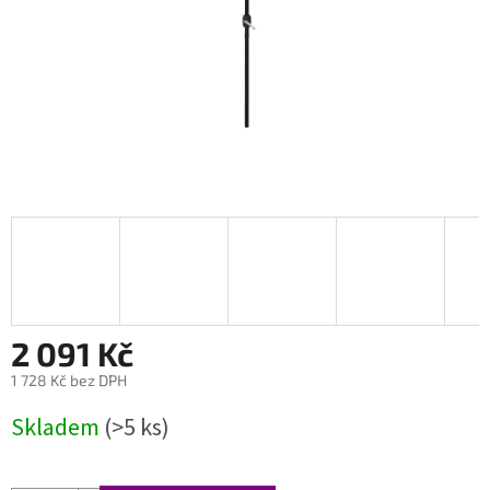
2 091 Kč
1 728 Kč bez DPH
Měrná
Skladem
(>5 ks)
cena: