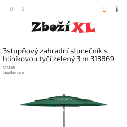
Přejít
NÁKUP
na
obsah
KOŠÍK
3stupňový zahradní slunečník s
hliníkovou tyčí zelený 3 m 313869
313869
Značka:
ZBXL