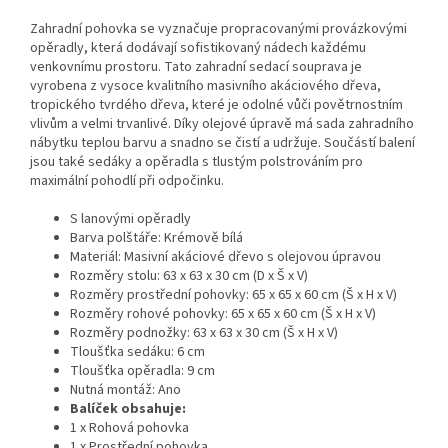
Zahradní pohovka se vyznačuje propracovanými provázkovými
opěradly, která dodávají sofistikovaný nádech každému
venkovnímu prostoru. Tato zahradní sedací souprava je
vyrobena z vysoce kvalitního masivního akáciového dřeva,
tropického tvrdého dřeva, které je odolné vůči povětrnostním
vlivům a velmi trvanlivé. Díky olejové úpravě má sada zahradního
nábytku teplou barvu a snadno se čistí a udržuje. Součástí balení
jsou také sedáky a opěradla s tlustým polstrováním pro
maximální pohodlí při odpočinku.
S lanovými opěradly
Barva polštáře: Krémově bílá
Materiál: Masivní akáciové dřevo s olejovou úpravou
Rozměry stolu: 63 x 63 x 30 cm (D x Š x V)
Rozměry prostřední pohovky: 65 x 65 x 60 cm (Š x H x V)
Rozměry rohové pohovky: 65 x 65 x 60 cm (Š x H x V)
Rozměry podnožky: 63 x 63 x 30 cm (Š x H x V)
Tloušťka sedáku: 6 cm
Tloušťka opěradla: 9 cm
Nutná montáž: Ano
Balíček obsahuje:
1 x Rohová pohovka
1 x Prostřední pohovka