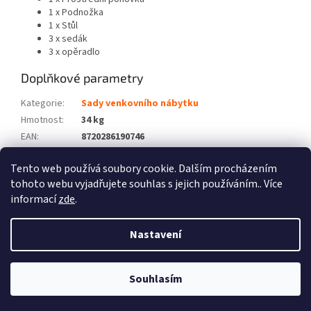
1 x Podnožka
1 x Stůl
3 x sedák
3 x opěradlo
Doplňkové parametry
Kategorie
:
Sady venkovního nábytku
Hmotnost
:
34 kg
EAN
:
8720286190746
Barva
:
Bílá
Tento web používá soubory cookie. Dalším procházením
Počet balíků
:
2
tohoto webu vyjadřujete souhlas s jejich používáním.. Více
informací
zde
.
Z
á
Nastavení
Vytvořil Shoptet
p
a
t
Souhlasím
Copyright 2026
Zboží XL
. Všechna práva vyhrazena.
í