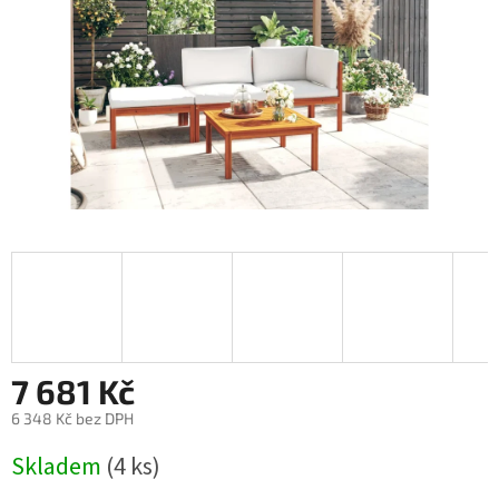
7 681 Kč
6 348 Kč bez DPH
Měrná
Skladem
(4 ks)
cena: