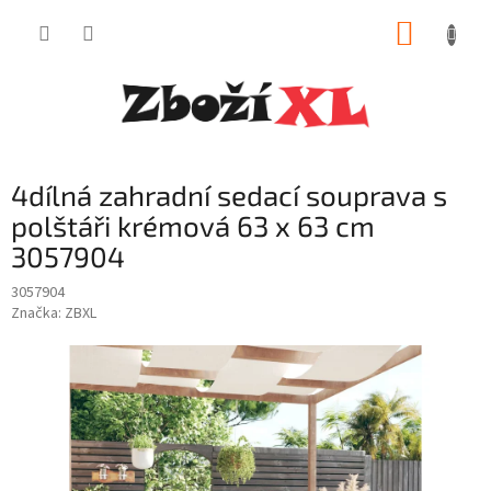
Přejít
NÁKUP
na
obsah
KOŠÍK
4dílná zahradní sedací souprava s
polštáři krémová 63 x 63 cm
3057904
3057904
Značka:
ZBXL