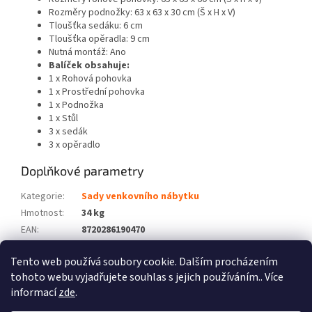
Rozměry podnožky: 63 x 63 x 30 cm (Š x H x V)
Tloušťka sedáku: 6 cm
Tloušťka opěradla: 9 cm
Nutná montáž: Ano
Balíček obsahuje:
1 x Rohová pohovka
1 x Prostřední pohovka
1 x Podnožka
1 x Stůl
3 x sedák
3 x opěradlo
Doplňkové parametry
Kategorie
:
Sady venkovního nábytku
Hmotnost
:
34 kg
EAN
:
8720286190470
Barva
:
Bílá
Tento web používá soubory cookie. Dalším procházením
Počet balíků
:
2
tohoto webu vyjadřujete souhlas s jejich používáním.. Více
informací
zde
.
Z