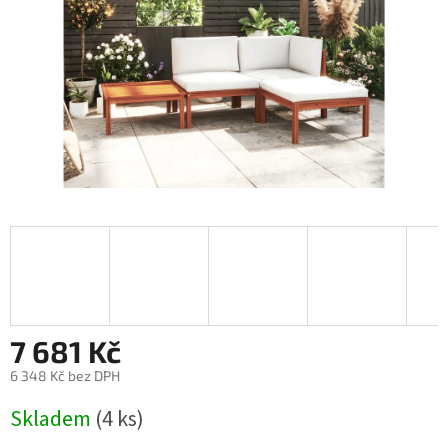
7 681 Kč
6 348 Kč bez DPH
Měrná
Skladem
(4 ks)
cena: