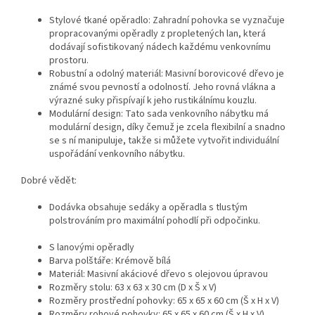
Stylové tkané opěradlo: Zahradní pohovka se vyznačuje
propracovanými opěradly z propletených lan, která
dodávají sofistikovaný nádech každému venkovnímu
prostoru.
Robustní a odolný materiál: Masivní borovicové dřevo je
známé svou pevností a odolností. Jeho rovná vlákna a
výrazné suky přispívají k jeho rustikálnímu kouzlu.
Modulární design: Tato sada venkovního nábytku má
modulární design, díky čemuž je zcela flexibilní a snadno
se s ní manipuluje, takže si můžete vytvořit individuální
uspořádání venkovního nábytku.
Dobré vědět:
Dodávka obsahuje sedáky a opěradla s tlustým
polstrováním pro maximální pohodlí při odpočinku.
S lanovými opěradly
Barva polštáře: Krémově bílá
Materiál: Masivní akáciové dřevo s olejovou úpravou
Rozměry stolu: 63 x 63 x 30 cm (D x Š x V)
Rozměry prostřední pohovky: 65 x 65 x 60 cm (Š x H x V)
Rozměry rohové pohovky: 65 x 65 x 60 cm (Š x H x V)