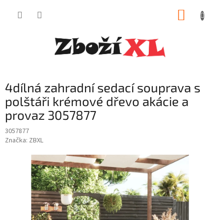
Přejít
NÁKUP
na
obsah
KOŠÍK
4dílná zahradní sedací souprava s
polštáři krémové dřevo akácie a
provaz 3057877
3057877
Značka:
ZBXL