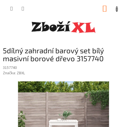
Přejít
NÁKUP
na
obsah
KOŠÍK
5dílný zahradní barový set bílý
masivní borové dřevo 3157740
3157740
Značka:
ZBXL