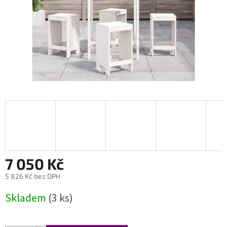
7 050 Kč
5 826 Kč bez DPH
Měrná
Skladem
(3 ks)
cena: