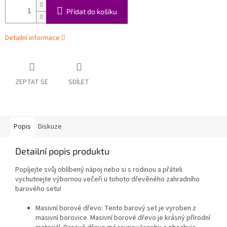
Přidat do košíku
Detailní informace
ZEPTAT SE
SDÍLET
Popis
Diskuze
Detailní popis produktu
Popíjejte svůj oblíbený nápoj nebo si s rodinou a přáteli
vychutnejte výbornou večeři u tohoto dřevěného zahradního
barového setu!
Masivní borové dřevo: Tento barový set je vyroben z
masivní borovice. Masivní borové dřevo je krásný přírodní