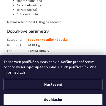
Montáž nutná: ano
Balení obsahuje:
1x zahradní stůl
4x barová židle
Maximální hmotnost 110 kg na sedadlo.
Doplňkové parametry
Kategorie
:
Sady venkovního nábytku
Hmotnost
:
44.82 kg
EAN
:
8720845804572
Barva
:
Bílá
Tento web používá soubory cookie. Dalším procházením
Počet balíků
:
3
tohoto webu vyjadřujete souhlas s jejich používáním.. Více
informací
zde
.
Z
á
Nastavení
Vytvořil Shoptet
p
a
t
Souhlasím
Copyright 2026
Zboží XL
. Všechna práva vyhrazena.
í