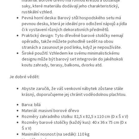
materiál. Borové dřevo má rovnou kresbu a obsahuje
suky, které materiálu dodávají jeho charakteristický,
rustikální vzhled.
Pevná horní deska: Barový stůl hospodského setu má
pevnou desku, která je ideální pro odložení nápojů a jídla
či k vystavení různých dekorativních předmětů.
Praktický design: Tyto dřevěné barové stoličky nemají
opěradlo, takže můžete pohodlně sedět na obou
stranách a zasunout je pod linku, když je nepoužíváte.
Široké použití: Vzhledem ke svému minimalistickému
designu může být barový set integrován do jakéhokoli
koutu zahrady, terasy, balkonu, dvorku atd.
Je dobré vědět:
Abyste zaručili, že váš venkovní nábytek zůstane stále
krásný, doporučujeme jej chránit voděodolnou plachtou.
Barva: bílá
Materiál: masivní borové dřevo
Rozměry zahradního stolku: 82,5 x 82,5 x 110 cm (D x Š x V)
Rozměry barové stoličky (každý kus): 40 x 36 x 75 cm (D x
Š x V)
Maximální nosnost (na sedák): 110 kg