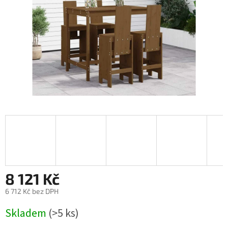
8 121 Kč
6 712 Kč bez DPH
Měrná
Skladem
(>5 ks)
cena: