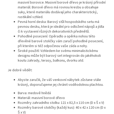
masivní borovice. Masivní borové dřevo je krásný přírodní
materiál. Borové dřevo má rovnou kresbu a obsahuje
suky, které materiálu dodávají jeho charakteristický,
rustikální vzhled.
Pevná horní deska: Barový stůl hospodského setu má
pevnou desku, která je ideální pro odložení nápojů a jídla
či k vystavení různých dekorativních předmětů.
Pohodlné posezení: Opěradlo a opěrka nohou této
dřevěné barové stoličky vám zaručí pohodlné posezení,
při kterém si též odpočinou vaše záda a nohy.
Široké použití: Vzhledem ke svému minimalistickému
designu může být barový set integrován do jakéhokoli
koutu zahrady, terasy, balkonu, dvorku atd.
Je dobré vědět:
Abyste zaručili, že váš venkovní nábytek zůstane stále
krásný, doporučujeme jej chránit voděodolnou plachtou.
Barva: medově hnědá
Materiál: masivní borové dřevo
Rozměry zahradního stolku: 121 x 82,5 x 110 cm (D x Š x V)
Rozměry barové stoličky (každý kus): 40 x 42 x 120 cm (D x
Š x V)