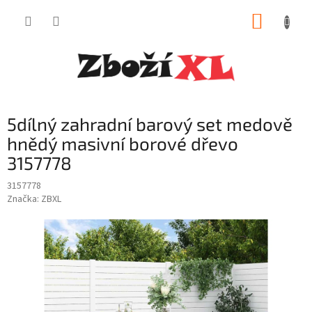
Přejít
NÁKUP
na
obsah
KOŠÍK
5dílný zahradní barový set medově
hnědý masivní borové dřevo
3157778
3157778
Značka:
ZBXL