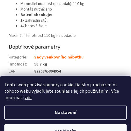
Maximální nosnost (na sedák): 110 kg
Montáž nutná: ano
Balení obsahuje:
1x zahradní stůl
4x barová židle
Maximální hmotnost 110 kg na sedadlo.
Doplňkové parametry
Kategorie
:
Sady venkovního nábytku
Hmotnost
:
56.7 kg
EAN
:
8720845804954
Barva
:
Hnědá
Tento web používá soubory cookie. Dalším procházením
Počet balíků
:
3
tohoto webu vyjadřujete souhlas s jejich používáním.. Více
informací
zde
.
Z
á
Nastavení
Vytvořil Shoptet
p
a
t