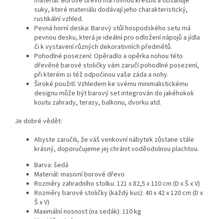
materiál. Borové dřevo má rovnou kresbu a obsahuje
suky, které materiálu dodávají jeho charakteristický,
rustikální vzhled.
Pevná horní deska: Barový stůl hospodského setu má
pevnou desku, která je ideální pro odložení nápojů a jídla
či k vystavení různých dekorativních předmětů.
Pohodlné posezení: Opěradlo a opěrka nohou této
dřevěné barové stoličky vám zaručí pohodlné posezení,
při kterém si též odpočinou vaše záda a nohy.
Široké použití: Vzhledem ke svému minimalistickému
designu může být barový set integrován do jakéhokoli
koutu zahrady, terasy, balkonu, dvorku atd.
Je dobré vědět:
Abyste zaručili, že váš venkovní nábytek zůstane stále
krásný, doporučujeme jej chránit voděodolnou plachtou.
Barva: šedá
Materiál: masivní borové dřevo
Rozměry zahradního stolku: 121 x 82,5 x 110 cm (D x Š x V)
Rozměry barové stoličky (každý kus): 40 x 42 x 120 cm (D x
Š x V)
Maximální nosnost (na sedák): 110 kg