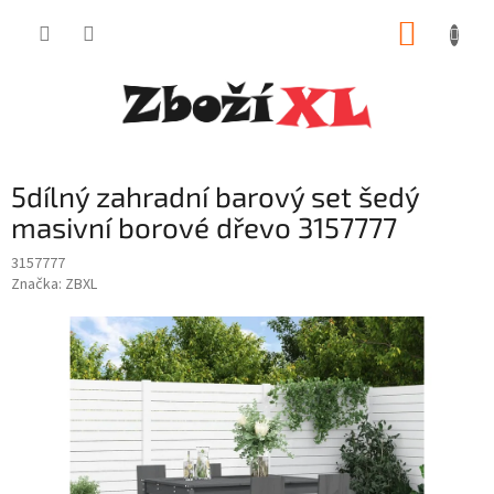
Přejít
NÁKUP
na
obsah
KOŠÍK
5dílný zahradní barový set šedý
masivní borové dřevo 3157777
3157777
Značka:
ZBXL