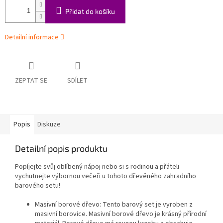
Přidat do košíku
Detailní informace
ZEPTAT SE
SDÍLET
Popis
Diskuze
Detailní popis produktu
Popíjejte svůj oblíbený nápoj nebo si s rodinou a přáteli
vychutnejte výbornou večeři u tohoto dřevěného zahradního
barového setu!
Masivní borové dřevo: Tento barový set je vyroben z
masivní borovice. Masivní borové dřevo je krásný přírodní