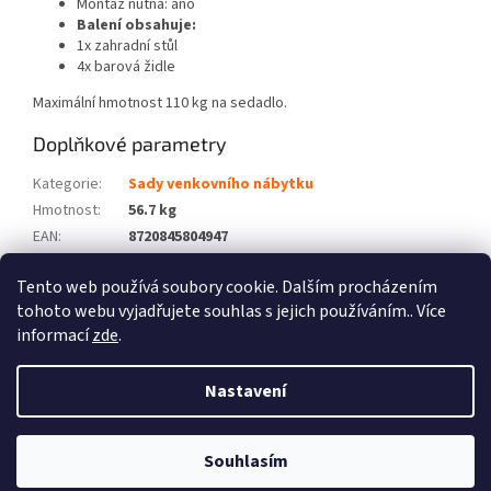
Montáž nutná: ano
Balení obsahuje:
1x zahradní stůl
4x barová židle
Maximální hmotnost 110 kg na sedadlo.
Doplňkové parametry
Kategorie
:
Sady venkovního nábytku
Hmotnost
:
56.7 kg
EAN
:
8720845804947
Barva
:
Šedá
Tento web používá soubory cookie. Dalším procházením
Počet balíků
:
3
tohoto webu vyjadřujete souhlas s jejich používáním.. Více
informací
zde
.
Z
á
Nastavení
Vytvořil Shoptet
p
a
t
Souhlasím
Copyright 2026
Zboží XL
. Všechna práva vyhrazena.
í