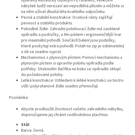
opletený klimaticky odolným PE ratanem, venkovní
nábytek tudíž nerezaví ani nepodléhá plísním a můžete si
na něm užívat dlouhá léta kvalitního odpočinku.
Pevná a stabilní konstrukce: Ocelové rámy zajišťují
pevnost a stabilitu produktu.
Pohodlné židle: Zahradní polohovací židle má zaoblené
opěradlo a područky, a tím pádem i ergonomičtější tvar
pro maximální pohodlí. Součástí balení jsou podušky,
které poskytují extra pohodlí. Potah na zip je odnímatelný
a dá se snadno vyprat.
Mechanismus s plynovým pístem: Pomocí mechanismu s
plynovým pístem si upravíte polohu opěradla podle
potřeby. Stisknutím tlačítka na boku se opěradlo sklopí
do požadované polohy.
Lehká konstrukce: Vzhledem k lehké konstrukci se bistro
stůl i polyratanové židle snadno přemisťují.
Poznámka:
Abyste prodloužili životnost vašeho zahradního nábytku,
doporučujeme jej chránit voděodolnou plachtou.
Stůl
Barva: černá