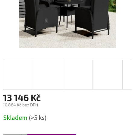
13 146 Kč
10 864 Kč bez DPH
Měrná
Skladem
(>5 ks)
cena: