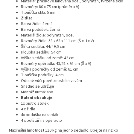
Materiál: práškově lakovaná ocel, polyratan, tvrzené sklo
Rozměry: 80 x 75 cm (průměr x V)
Tloušťka skla: 5 mm
Židle:
Barva židle: černá
Barva podušek: černá
Materiál židle: polyratan, ocel
Rozměry židle: 58 x 63 x 111 cm (Š x H x V)
Šířka sedáku: 44/49,5 cm
Hloubka sedáku: 54 cm
Výška sedáku od země: 42 cm
Rozměry opěradla: 43/51 x 95 cm (Š x V)
Výška područky od země: 61 cm
Tloušťka podušky: 4 cm
Odolné vůči povětrnostním vlivům
Snadno se udržuje
Montáž nutná: ano
Balení obsahuje:
1x bistro stolek
4 x židle
4x poduška na sedák
4 x polštář na opěradlo
Maximální hmotnost 110 kg na jedno sedadlo. Dbejte na riziko