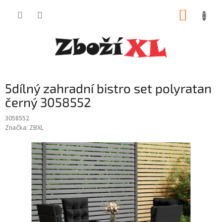
Přejít
NÁKUP
na
obsah
KOŠÍK
5dílný zahradní bistro set polyratan
černý 3058552
3058552
Značka:
ZBXL