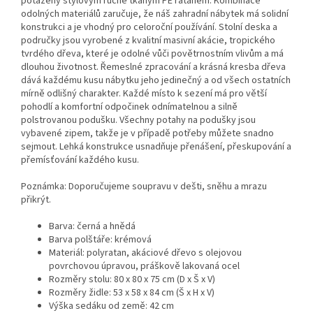
potažený stylovým ručně tkaným PE ratanem. Kombinace
odolných materiálů zaručuje, že náš zahradní nábytek má solidní
konstrukci a je vhodný pro celoroční používání. Stolní deska a
područky jsou vyrobené z kvalitní masivní akácie, tropického
tvrdého dřeva, které je odolné vůči povětrnostním vlivům a má
dlouhou životnost. Řemeslné zpracování a krásná kresba dřeva
dává každému kusu nábytku jeho jedinečný a od všech ostatních
mírně odlišný charakter. Každé místo k sezení má pro větší
pohodlí a komfortní odpočinek odnímatelnou a silně
polstrovanou podušku. Všechny potahy na podušky jsou
vybavené zipem, takže je v případě potřeby můžete snadno
sejmout. Lehká konstrukce usnadňuje přenášení, přeskupování a
přemísťování každého kusu.
Poznámka: Doporučujeme soupravu v dešti, sněhu a mrazu
přikrýt.
Barva: černá a hnědá
Barva polštáře: krémová
Materiál: polyratan, akáciové dřevo s olejovou
povrchovou úpravou, práškově lakovaná ocel
Rozměry stolu: 80 x 80 x 75 cm (D x Š x V)
Rozměry židle: 53 x 58 x 84 cm (Š x H x V)
Výška sedáku od země: 42 cm