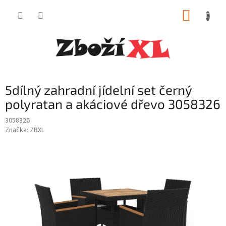
Přejít
NÁKUP
na
obsah
KOŠÍK
5dílný zahradní jídelní set černý
polyratan a akáciové dřevo 3058326
3058326
Značka:
ZBXL