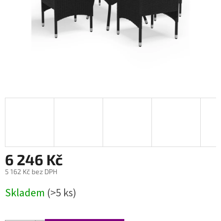
6 246 Kč
5 162 Kč bez DPH
Měrná
Skladem
(>5 ks)
cena: