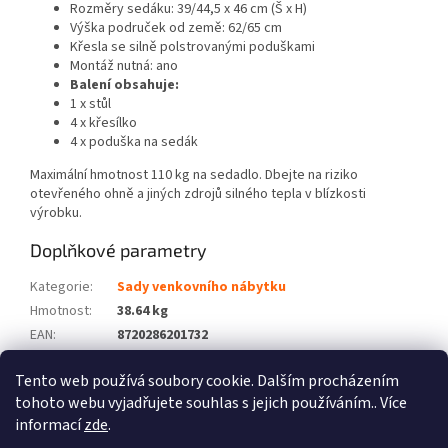
Rozměry sedáku: 39/44,5 x 46 cm (Š x H)
Výška područek od země: 62/65 cm
Křesla se silně polstrovanými poduškami
Montáž nutná: ano
Balení obsahuje:
1 x stůl
4 x křesílko
4 x poduška na sedák
Maximální hmotnost 110 kg na sedadlo. Dbejte na riziko
otevřeného ohně a jiných zdrojů silného tepla v blízkosti
výrobku.
Doplňkové parametry
Kategorie
:
Sady venkovního nábytku
Hmotnost
:
38.64 kg
EAN
:
8720286201732
Barva
:
Černý
Tento web používá soubory cookie. Dalším procházením
Počet balíků
:
2
tohoto webu vyjadřujete souhlas s jejich používáním.. Více
informací
zde
.
Z