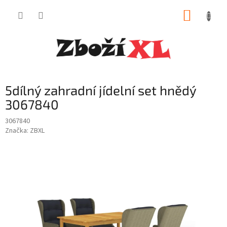
Přejít
NÁKUP
na
obsah
KOŠÍK
5dílný zahradní jídelní set hnědý
3067840
3067840
Značka:
ZBXL