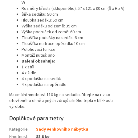
V)
Rozměry křesla (sklopeného): 57 x 121 x 80 cm (Š x H x V)
Šířka sedáku: 50 cm
Hloubka sedáku: 59 cm
Výška sedáku od země: 39 cm
Výška područek od země: 60 cm
Tloušťka podušky na sedák: 6 cm
Tloušťka matrace opěradla: 10 cm
Polohovací funkce
Montáž nutná: ano
Balení obsahuje:
1 x stůl
4 x židle
4 x poduška na sedák
4 x poduška na opěradlo
Maximální hmotnost 110 kg na sedadlo. Dbejte na riziko
otevřeného ohně a jiných zdrojů silného tepla v blízkosti
výrobku.
Doplňkové parametry
Kategorie
:
Sady venkovního nábytku
Hmotnost
:
88.6 kg