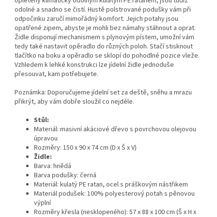
opletený klimaticky odolným kulatým PE ratanem, jsou tudíž
odolné a snadno se čistí. Hustě polstrované podušky vám při
odpočinku zaručí mimořádný komfort. Jejich potahy jsou
opatřené zipem, abyste je mohli bez námahy stáhnout a oprat.
Židle disponují mechanismem s plynovým pístem, umožní vám
tedy také nastavit opěradlo do různých poloh. Stačí stisknout
tlačítko na boku a opěradlo se sklopí do pohodlné pozice vleže.
Vzhledem k lehké konstrukci lze jídelní židle jednoduše
přesouvat, kam potřebujete.
Poznámka: Doporučujeme jídelní set za deště, sněhu a mrazu
přikrýt, aby vám dobře sloužil co nejdéle.
Stůl:
Materiál: masivní akáciové dřevo s povrchovou olejovou
úpravou
Rozměry: 150 x 90 x 74 cm (D x Š x V)
Židle:
Barva: hnědá
Barva podušky: černá
Materiál: kulatý PE ratan, ocel s práškovým nástřikem
Materiál podušek: 100% polyesterový potah s pěnovou
výplní
Rozměry křesla (nesklopeného): 57 x 88 x 100 cm (Š x H x