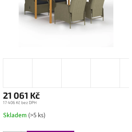
21 061 Kč
17 406 Kč bez DPH
Měrná
Skladem
(>5 ks)
cena: