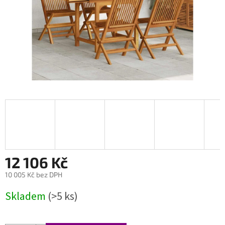
12 106 Kč
10 005 Kč bez DPH
Měrná
Skladem
(>5 ks)
cena: