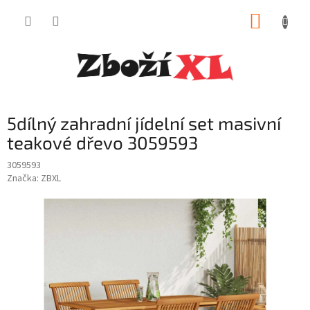
Přejít
NÁKUP
na
obsah
KOŠÍK
5dílný zahradní jídelní set masivní
teakové dřevo 3059593
3059593
Značka:
ZBXL