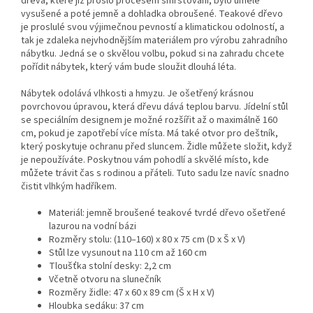
dřeva, které již prošlo procesem smršťování, bylo uměle
vysušené a poté jemně a dohladka obroušené. Teakové dřevo
je proslulé svou výjimečnou pevností a klimatickou odolností, a
tak je zdaleka nejvhodnějším materiálem pro výrobu zahradního
nábytku. Jedná se o skvělou volbu, pokud si na zahradu chcete
pořídit nábytek, který vám bude sloužit dlouhá léta.
Nábytek odolává vlhkosti a hmyzu. Je ošetřený krásnou
povrchovou úpravou, která dřevu dává teplou barvu. Jídelní stůl
se speciálním designem je možné rozšířit až o maximálně 160
cm, pokud je zapotřebí více místa. Má také otvor pro deštník,
který poskytuje ochranu před sluncem. Židle můžete složit, když
je nepoužíváte. Poskytnou vám pohodlí a skvělé místo, kde
můžete trávit čas s rodinou a přáteli. Tuto sadu lze navíc snadno
čistit vlhkým hadříkem.
Materiál: jemně broušené teakové tvrdé dřevo ošetřené
lazurou na vodní bázi
Rozměry stolu: (110–160) x 80 x 75 cm (D x Š x V)
Stůl lze vysunout na 110 cm až 160 cm
Tloušťka stolní desky: 2,2 cm
Včetně otvoru na slunečník
Rozměry židle: 47 x 60 x 89 cm (Š x H x V)
Hloubka sedáku: 37 cm