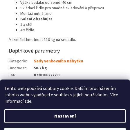
Výška sedáku od země: 46 cm
Skládací židle pro snadné skladování a přepravu
Montáž nutná: ano
Balení obsahuje:
1 x stůl
4 x židle
Maximální hmotnost 110 kg na sedadlo.
Doplňkové parametry
Kategorie
:
Sady venkovního nábytku
Hmotnost
:
50.7 kg
EAN
:
8720286227299
Barva
:
Hnědá
Tento web používá soubory cookie. Dalším procházením
Počet balíků
:
2
tohoto webu vyjadřujete souhlas s jejich používáním.. Více
informací
zde
.
Z
á
Nastavení
Vytvořil Shoptet
p
a