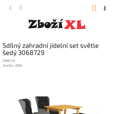
Přejít
NÁKUP
na
obsah
KOŠÍK
5dílný zahradní jídelní set světle
šedý 3068729
3068729
Značka:
ZBXL