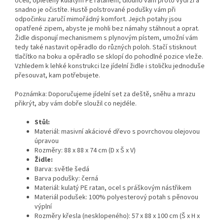
oceli, opletený kulatým PE ratanem, dlouho vám proto vydrží a
snadno je očistíte. Hustě polstrované podušky vám při
odpočinku zaručí mimořádný komfort. Jejich potahy jsou
opatřené zipem, abyste je mohli bez námahy stáhnout a oprat.
Židle disponují mechanismem s plynovým pístem, umožní vám
tedy také nastavit opěradlo do různých poloh. Stačí stisknout
tlačítko na boku a opěradlo se sklopí do pohodlné pozice vleže.
Vzhledem k lehké konstrukci lze jídelní židle i stoličku jednoduše
přesouvat, kam potřebujete.
Poznámka: Doporučujeme jídelní set za deště, sněhu a mrazu
přikrýt, aby vám dobře sloužil co nejdéle.
Stůl:
Materiál: masivní akáciové dřevo s povrchovou olejovou
úpravou
Rozměry: 88 x 88 x 74 cm (D x Š x V)
Židle:
Barva: světle šedá
Barva podušky: černá
Materiál: kulatý PE ratan, ocel s práškovým nástřikem
Materiál podušek: 100% polyesterový potah s pěnovou
výplní
Rozměry křesla (nesklopeného): 57 x 88 x 100 cm (Š x H x