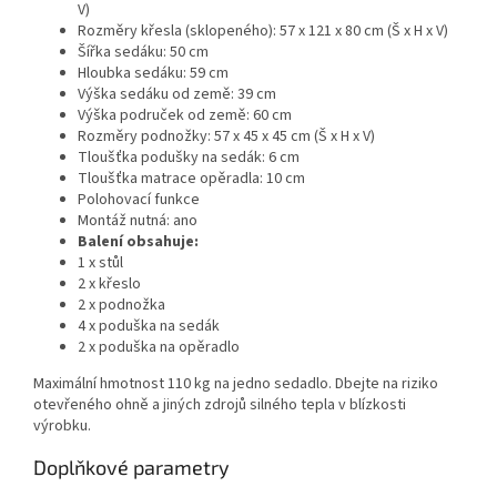
V)
Rozměry křesla (sklopeného): 57 x 121 x 80 cm (Š x H x V)
Šířka sedáku: 50 cm
Hloubka sedáku: 59 cm
Výška sedáku od země: 39 cm
Výška područek od země: 60 cm
Rozměry podnožky: 57 x 45 x 45 cm (Š x H x V)
Tloušťka podušky na sedák: 6 cm
Tloušťka matrace opěradla: 10 cm
Polohovací funkce
Montáž nutná: ano
Balení obsahuje:
1 x stůl
2 x křeslo
2 x podnožka
4 x poduška na sedák
2 x poduška na opěradlo
Maximální hmotnost 110 kg na jedno sedadlo. Dbejte na riziko
otevřeného ohně a jiných zdrojů silného tepla v blízkosti
výrobku.
Doplňkové parametry