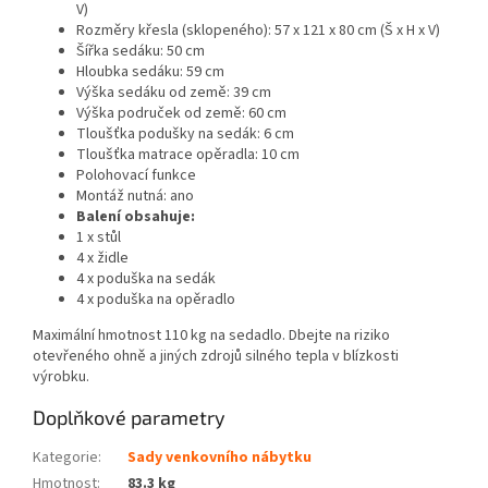
V)
Rozměry křesla (sklopeného): 57 x 121 x 80 cm (Š x H x V)
Šířka sedáku: 50 cm
Hloubka sedáku: 59 cm
Výška sedáku od země: 39 cm
Výška područek od země: 60 cm
Tloušťka podušky na sedák: 6 cm
Tloušťka matrace opěradla: 10 cm
Polohovací funkce
Montáž nutná: ano
Balení obsahuje:
1 x stůl
4 x židle
4 x poduška na sedák
4 x poduška na opěradlo
Maximální hmotnost 110 kg na sedadlo. Dbejte na riziko
otevřeného ohně a jiných zdrojů silného tepla v blízkosti
výrobku.
Doplňkové parametry
Kategorie
:
Sady venkovního nábytku
Hmotnost
:
83.3 kg