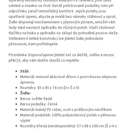
opletený klimaticky odolným kulatým PE ratanem, jsou tudíž
odolné a snadno se čistí. Hustě polstrované podušky vám při
odpočinku zaručí mimořádný komfort. Jejich potahy jsou
opatřené zipem, abyste je mohli bez námahy stáhnout a oprat.
Židle disponují mechanismem s plynovým pístem, umožní vám
tedy také nastavit opěradlo do různých poloh. Stačí stisknout
tlačítko na boku a opěradlo se sklopí do pohodlné pozice vleže.
Vzhledem k lehké konstrukci lze jídelní židle jednoduše
přesouvat, kam potřebujete.
Poznámka: Doporučujeme jídelní set za deště, sněhu a mrazu
přikrýt, aby vám dobře sloužil co nejdéle.
Stůl:
Materiál: masivní akáciové dřevo s povrchovou olejovou
úpravou
Rozměry: 85 x 85 x 74 cm (D x Š x V)
Židle:
Barva: světle šedá
Barva podušky: černá
Materiál: kulatý PE ratan, ocel s práškovým nástřikem
Materiál podušek: 100% polyesterový potah s pěnovou
výplní
Rozměry křesla (nesklopeného): 57 x 88 x 100 cm (Š x H x