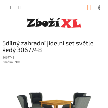
Přejít
NÁKUP
na
obsah
KOŠÍK
5dílný zahradní jídelní set světle
šedý 3067748
3067748
Značka:
ZBXL