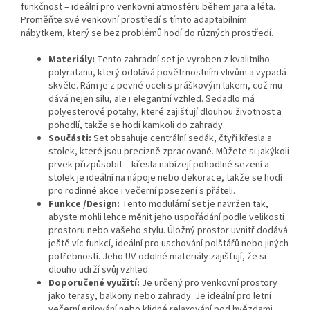
funkčnost – ideální pro venkovní atmosféru během jara a léta.
Proměňte své venkovní prostředí s tímto adaptabilním
nábytkem, který se bez problémů hodí do různých prostředí.
Materiály:
Tento zahradní set je vyroben z kvalitního
polyratanu, který odolává povětrnostním vlivům a vypadá
skvěle. Rám je z pevné oceli s práškovým lakem, což mu
dává nejen sílu, ale i elegantní vzhled. Sedadlo má
polyesterové potahy, které zajišťují dlouhou životnost a
pohodlí, takže se hodí kamkoli do zahrady.
Součásti:
Set obsahuje centrální sedák, čtyři křesla a
stolek, které jsou precizně zpracované. Můžete si jakýkoli
prvek přizpůsobit – křesla nabízejí pohodlné sezení a
stolek je ideální na nápoje nebo dekorace, takže se hodí
pro rodinné akce i večerní posezení s přáteli.
Funkce /Design:
Tento modulární set je navržen tak,
abyste mohli lehce měnit jeho uspořádání podle velikosti
prostoru nebo vašeho stylu. Úložný prostor uvnitř dodává
ještě víc funkcí, ideální pro uschování polštářů nebo jiných
potřebností. Jeho UV-odolné materiály zajišťují, že si
dlouho udrží svůj vzhled.
Doporučené využití:
Je určený pro venkovní prostory
jako terasy, balkony nebo zahrady. Je ideální pro letní
večerní grilování nebo klidné relaxování pod hvězdami,