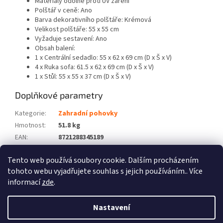
Materiály odolné proti UV záření
Polštář v ceně: Ano
Barva dekorativního polštáře: Krémová
Velikost polštáře: 55 x 55 cm
Vyžaduje sestavení: Ano
Obsah balení:
1 x Centrální sedadlo: 55 x 62 x 69 cm (D x Š x V)
4 x Ruka sofa: 61.5 x 62 x 69 cm (D x Š x V)
1 x Stůl: 55 x 55 x 37 cm (D x Š x V)
Doplňkové parametry
Kategorie
:
Zahradní pohovky
Hmotnost
:
51.8 kg
EAN
:
8721288345189
Barva
:
Hnědá
Tento web používá soubory cookie. Dalším procházením
Počet balíků
:
4
tohoto webu vyjadřujete souhlas s jejich používáním.. Více
informací
zde
.
Z
á
Nastavení
Vytvořil Shoptet
p