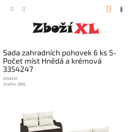
Přejít
NÁKUP
na
obsah
KOŠÍK
Sada zahradních pohovek 6 ks 5-
Počet míst Hnědá a krémová
3354247
3354247
Značka:
ZBXL