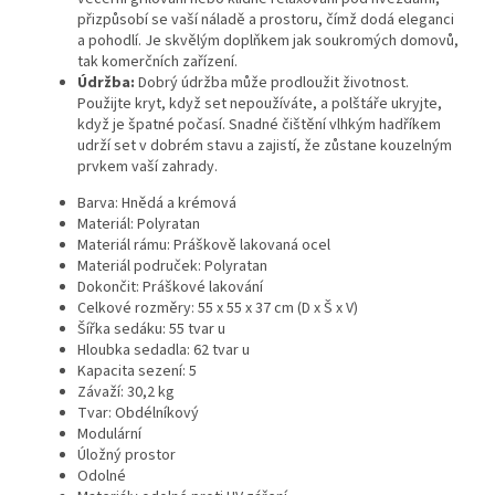
přizpůsobí se vaší náladě a prostoru, čímž dodá eleganci
a pohodlí. Je skvělým doplňkem jak soukromých domovů,
tak komerčních zařízení.
Údržba:
Dobrý údržba může prodloužit životnost.
Použijte kryt, když set nepoužíváte, a polštáře ukryjte,
když je špatné počasí. Snadné čištění vlhkým hadříkem
udrží set v dobrém stavu a zajistí, že zůstane kouzelným
prvkem vaší zahrady.
Barva: Hnědá a krémová
Materiál: Polyratan
Materiál rámu: Práškově lakovaná ocel
Materiál područek: Polyratan
Dokončit: Práškové lakování
Celkové rozměry: 55 x 55 x 37 cm (D x Š x V)
Šířka sedáku: 55 tvar u
Hloubka sedadla: 62 tvar u
Kapacita sezení: 5
Závaží: 30,2 kg
Tvar: Obdélníkový
Modulární
Úložný prostor
Odolné