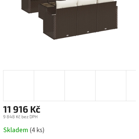
11 916 Kč
9 848 Kč bez DPH
Měrná
Skladem
(4 ks)
cena: