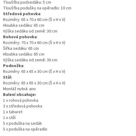
Tloušťka podsedáku: 5 cm
Tloušťka podušky na opěradlo: 10 cm
Středová pohovka
:
Rozměry: 65 x 70 x 60 cm (Š x H x V)
Hloubka sedáku: 65 cm
Výška sedáku od země: 30 cm
Rohová pohovka
:
Rozměry: 70 x 70 x 60 cm (Š x H x V)
Šířka sedáku: 65 cm
Hloubka sedáku: 65 cm
Výška sedáku od země: 30 cm
Podnožka
:
Rozměry: 65 x 65 x 30 cm (Š x H x V)
Stůl
:
Rozměry: 65 x 65 x 30 cm (Š x H x V)
Montáž nutná: ano
Balení obsahuje:
1 x rohová pohovka
3 x středová pohovka
1 x taburet
1 x stůl
5 x poduška na sedák
5 x poduška na opěradlo