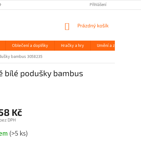
H ÚDAJŮ
Přihlášení
NÁKUPNÍ
Prázdný košík
KOŠÍK
Oblečení a doplňky
Hračky a hry
Umění a zábava
podušky bambus 3058235
vě bílé podušky bambus
58 Kč
 bez DPH
dem
(>5 ks)