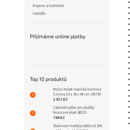
Kojenci a batolata
Lepidla
Přijímáme online platby
Top 10 produktů
Noční stolek mexická borovice
Corona 53 x 39 x 66 cm 243730
1 917 Kč
Zahradní pítko pro ptáčky
bronzové plast 48223
744 Kč
Stahovací markýza Béžová 350