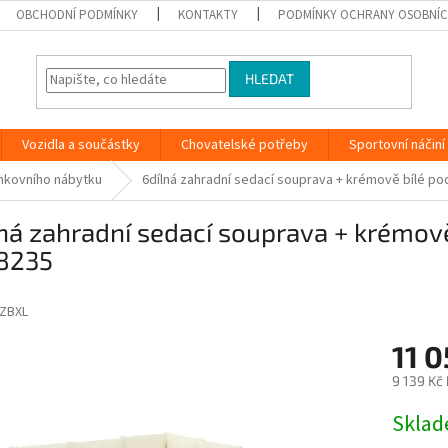
OBCHODNÍ PODMÍNKY
KONTAKTY
PODMÍNKY OCHRANY OSOBNÍC
HLEDAT
Vozidla a součástky
Chovatelské potřeby
Sportovní náčiní
nkovního nábytku
6dílná zahradní sedací souprava + krémově bílé 
ná zahradní sedací souprava + krémo
8235
ZBXL
11 0
9 139 Kč
Měrná
Skla
cena: