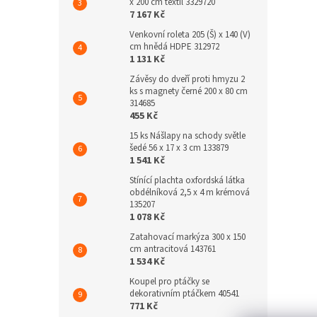
x 200 cm textil 3329720
7 167 Kč
Venkovní roleta 205 (Š) x 140 (V)
cm hnědá HDPE 312972
1 131 Kč
Závěsy do dveří proti hmyzu 2
ks s magnety černé 200 x 80 cm
314685
455 Kč
15 ks Nášlapy na schody světle
šedé 56 x 17 x 3 cm 133879
1 541 Kč
Stínící plachta oxfordská látka
obdélníková 2,5 x 4 m krémová
135207
1 078 Kč
Zatahovací markýza 300 x 150
cm antracitová 143761
1 534 Kč
Koupel pro ptáčky se
dekorativním ptáčkem 40541
771 Kč