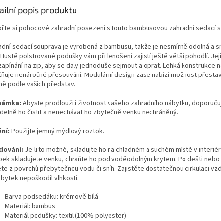
ailní popis produktu
ořte si pohodové zahradní posezení s touto bambusovou zahradní sedací 
adní sedací souprava je vyrobená z bambusu, takže je nesmírně odolná a 
. Hustě polstrované podušky vám při lenošení zajistí ještě větší pohodlí. Je
 zapínání na zip, aby se daly jednoduše sejmout a oprat. Lehká konstrukce 
ňuje nenáročné přesouvání. Modulární design zase nabízí možnost přestavě
ně podle vašich představ.
námka:
Abyste prodloužili životnost vašeho zahradního nábytku, doporuč
idelně ho čistit a nenechávat ho zbytečně venku nechráněný.
ění:
Použijte jemný mýdlový roztok.
dování:
Je-li to možné, skladujte ho na chladném a suchém místě v interié
bek skladujete venku, chraňte ho pod voděodolným krytem. Po dešti nebo
ete z povrchů přebytečnou vodu či sníh. Zajistěte dostatečnou cirkulaci vz
ábytek nepoškodil vlhkostí.
Barva podsedáku: krémově bílá
Materiál: bambus
Materiál podušky: textil (100% polyester)