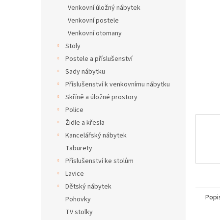
n
Venkovní úložný nábytek
e
Venkovní postele
l
Venkovní otomany
Stoly
Postele a příslušenství
Sady nábytku
Příslušenství k venkovnímu nábytku
Skříně a úložné prostory
Police
Židle a křesla
Kancelářský nábytek
Taburety
Příslušenství ke stolům
Lavice
Dětský nábytek
Popi
Pohovky
TV stolky