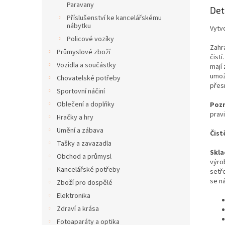
Paravany
Det
Příslušenství ke kancelářskému
nábytku
Vytv
Policové vozíky
Zahr
Průmyslové zboží
čistí
Vozidla a součástky
mají
umož
Chovatelské potřeby
přes
Sportovní náčiní
Oblečení a doplňky
Poz
prav
Hračky a hry
Umění a zábava
Čist
Tašky a zavazadla
Skla
Obchod a průmysl
výro
Kancelářské potřeby
setř
se n
Zboží pro dospělé
Elektronika
Zdraví a krása
Fotoaparáty a optika