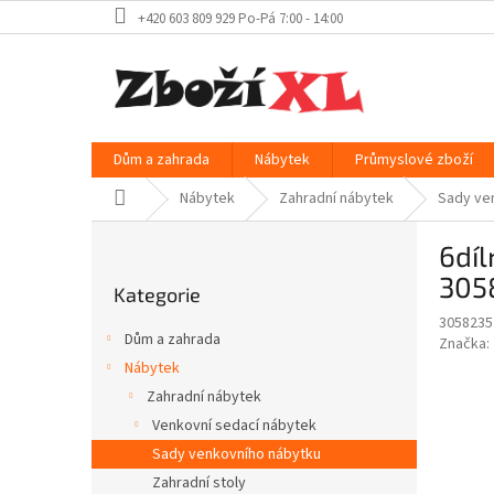
Přejít
+420 603 809 929 Po-Pá 7:00 - 14:00
na
obsah
Dům a zahrada
Nábytek
Průmyslové zboží
Domů
Nábytek
Zahradní nábytek
Sady ve
P
6díl
o
Přeskočit
s
305
Kategorie
kategorie
t
3058235
r
Dům a zahrada
Značka:
a
Nábytek
n
Zahradní nábytek
n
í
Venkovní sedací nábytek
p
Sady venkovního nábytku
a
Zahradní stoly