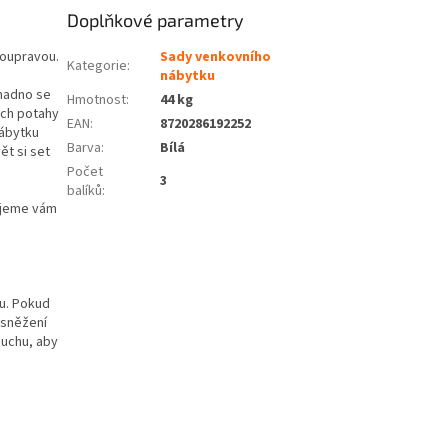
Doplňkové parametry
soupravou.
Sady venkovního
Kategorie
:
nábytku
snadno se
Hmotnost
:
44 kg
jich potahy
EAN
:
8720286192252
nábytku
Barva
:
Bílá
t si set
Počet
3
balíků
:
ujeme vám
ru. Pokud
 sněžení
duchu, aby