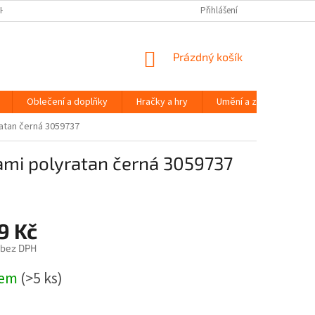
H ÚDAJŮ
Přihlášení
NÁKUPNÍ
Prázdný košík
KOŠÍK
Oblečení a doplňky
Hračky a hry
Umění a zábava
ratan černá 3059737
ami polyratan černá 3059737
9 Kč
 bez DPH
dem
(>5 ks)