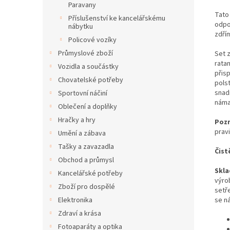
Paravany
Tato
Příslušenství ke kancelářskému
odpoč
nábytku
zdří
Policové vozíky
Průmyslové zboží
Set 
ratan
Vozidla a součástky
přisp
Chovatelské potřeby
pols
snad
Sportovní náčiní
náma
Oblečení a doplňky
Hračky a hry
Poz
prav
Umění a zábava
Tašky a zavazadla
Čist
Obchod a průmysl
Skla
Kancelářské potřeby
výro
Zboží pro dospělé
setř
se n
Elektronika
Zdraví a krása
Fotoaparáty a optika