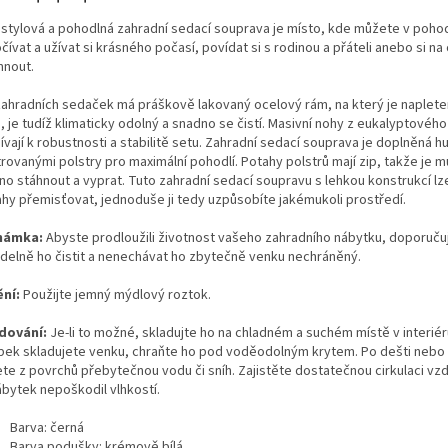
 stylová a pohodlná zahradní sedací souprava je místo, kde můžete v pohod
ívat a užívat si krásného počasí, povídat si s rodinou a přáteli anebo si na 
mnout.
zahradních sedaček má práškově lakovaný ocelový rám, na který je naplete
, je tudíž klimaticky odolný a snadno se čistí. Masivní nohy z eukalyptovéh
ívají k robustnosti a stabilitě setu. Zahradní sedací souprava je doplněná h
trovanými polstry pro maximální pohodlí. Potahy polstrů mají zip, takže je 
no stáhnout a vyprat. Tuto zahradní sedací soupravu s lehkou konstrukcí lz
hy přemisťovat, jednoduše ji tedy uzpůsobíte jakémukoli prostředí.
námka:
Abyste prodloužili životnost vašeho zahradního nábytku, doporuč
idelně ho čistit a nenechávat ho zbytečně venku nechráněný.
ění:
Použijte jemný mýdlový roztok.
dování:
Je-li to možné, skladujte ho na chladném a suchém místě v interié
bek skladujete venku, chraňte ho pod voděodolným krytem. Po dešti nebo
ete z povrchů přebytečnou vodu či sníh. Zajistěte dostatečnou cirkulaci vz
ábytek nepoškodil vlhkostí.
Barva: černá
Barva podušky: krémově bílá