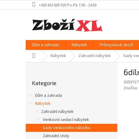
Přejít
+420 603 809 929 Po-Pá 7:00 - 14:00
na
obsah
Dům a zahrada
Nábytek
Průmyslové zboží
Domů
Nábytek
Zahradní nábytek
Sady ve
P
6díl
o
Přeskočit
s
3059737
Kategorie
kategorie
t
Značka:
r
Dům a zahrada
a
Nábytek
n
Zahradní nábytek
n
í
Venkovní sedací nábytek
p
Sady venkovního nábytku
a
Zahradní stoly