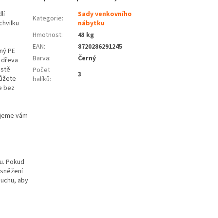
lí
Sady venkovního
Kategorie
:
chvilku
nábytku
Hmotnost
:
43 kg
EAN
:
8720286291245
ný PE
Barva
:
Černý
o dřeva
ustě
Počet
3
můžete
balíků
:
e bez
ujeme vám
ru. Pokud
 sněžení
duchu, aby