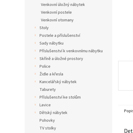
n
Venkovní úložný nábytek
e
Venkovní postele
l
Venkovní otomany
Stoly
Postele a příslušenství
Sady nábytku
Příslušenství k venkovnímu nábytku
Skříně a úložné prostory
Police
Židle a křesla
Kancelářský nábytek
Taburety
Příslušenství ke stolům
Lavice
Popi
Dětský nábytek
Pohovky
TV stolky
Det