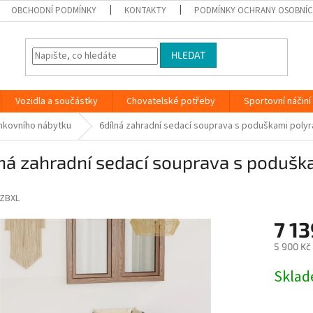
OBCHODNÍ PODMÍNKY
KONTAKTY
PODMÍNKY OCHRANY OSOBNÍC
HLEDAT
Vozidla a součástky
Chovatelské potřeby
Sportovní náčiní
nkovního nábytku
6dílná zahradní sedací souprava s poduškami poly
ná zahradní sedací souprava s podušk
ZBXL
7 13
5 900 Kč
Měrná
Skla
cena: