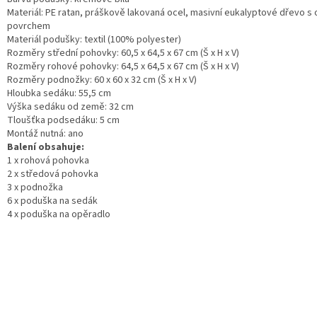
Materiál: PE ratan, práškově lakovaná ocel, masivní eukalyptové dřevo s
povrchem
Materiál podušky: textil (100% polyester)
Rozměry střední pohovky: 60,5 x 64,5 x 67 cm (Š x H x V)
Rozměry rohové pohovky: 64,5 x 64,5 x 67 cm (Š x H x V)
Rozměry podnožky: 60 x 60 x 32 cm (Š x H x V)
Hloubka sedáku: 55,5 cm
Výška sedáku od země: 32 cm
Tloušťka podsedáku: 5 cm
Montáž nutná: ano
Balení obsahuje:
1 x rohová pohovka
2 x středová pohovka
3 x podnožka
6 x poduška na sedák
4 x poduška na opěradlo