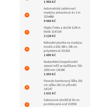
1 956 Kč
Automatická zatahovací
markýza antracitová 4 x 3 m
3154488
9 666 Kč
Vlajka Česka a stožár 6,08 m
hliník 3147109
2 128 Kč
Náhradní plachta na markýzu
modrá a bílá 380 x 345 cm
polyesterová 311918
1 605 Kč
Nastavitelná bezpečnostní
okenní mříž se 4 příčkami 700–
1050 mm 141386
1 030 Kč
Paraván bambusový šířka 250
cm výška 165 cm přírodní
247197
1 621 Kč
Gabionové ohniště Ø 50 cm
pozinkovaná ocel 153558