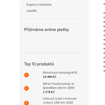
Kojenci a batolata
Lepidla
Přijímáme online platby
Top 10 produktů
Klimatizace Samsung AR35
16 490 Kč
500 ks Prázdné placky se
špendlíkem 44 mm 30059
1 378 Kč
Grilovací rožeň s motorem
ocelový 1200 mm 42250