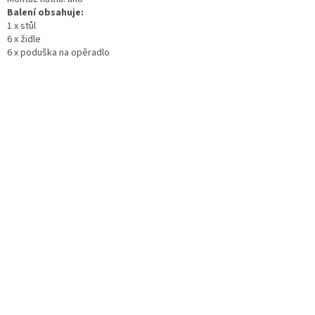
Balení obsahuje:
1 x stůl
6 x židle
6 x poduška na opěradlo