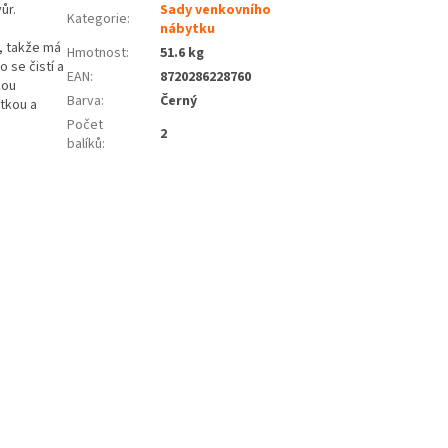
ůr.
Sady venkovního
Kategorie
:
nábytku
, takže má
Hmotnost
:
51.6 kg
o se čistí a
EAN
:
8720286228760
kou
Barva
:
Černý
tkou a
Počet
2
balíků
: