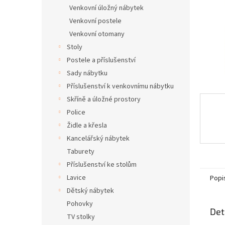
n
Venkovní úložný nábytek
e
Venkovní postele
l
Venkovní otomany
Stoly
Postele a příslušenství
Sady nábytku
Příslušenství k venkovnímu nábytku
Skříně a úložné prostory
Police
Židle a křesla
Kancelářský nábytek
Taburety
Příslušenství ke stolům
Lavice
Popi
Dětský nábytek
Pohovky
Det
TV stolky