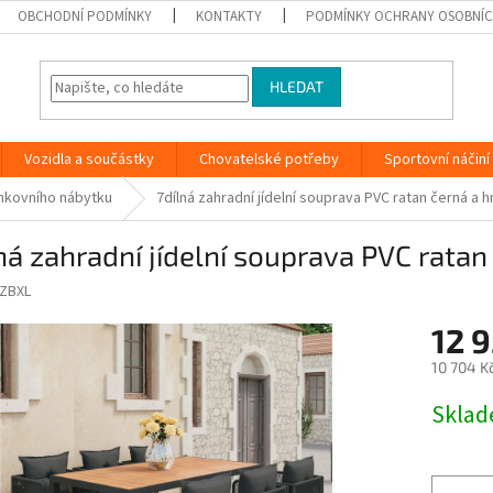
OBCHODNÍ PODMÍNKY
KONTAKTY
PODMÍNKY OCHRANY OSOBNÍC
HLEDAT
Vozidla a součástky
Chovatelské potřeby
Sportovní náčiní
nkovního nábytku
7dílná zahradní jídelní souprava PVC ratan černá a
ná zahradní jídelní souprava PVC rata
ZBXL
12 9
10 704 K
Měrná
Skla
cena: