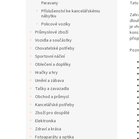
Tato 
Paravany
Příslušenství ke kancelářskému
Zahr
nábytku
dlouh
Policové vozíky
je v
Průmyslové zboží
kons
přis
Vozidla a součástky
Chovatelské potřeby
Pozn
Sportovní náčiní
Oblečení a doplňky
Hračky a hry
Umění a zábava
Tašky a zavazadla
Obchod a průmysl
Kancelářské potřeby
Zboží pro dospělé
Elektronika
Zdraví a krása
Fotoaparáty a optika