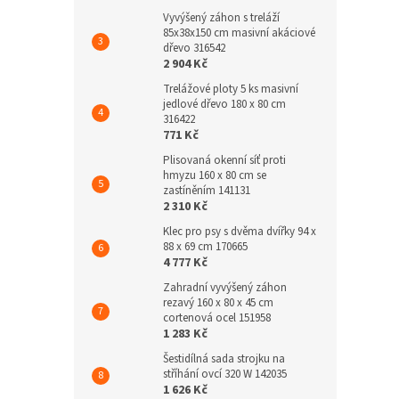
Vyvýšený záhon s treláží
85x38x150 cm masivní akáciové
dřevo 316542
2 904 Kč
Trelážové ploty 5 ks masivní
jedlové dřevo 180 x 80 cm
316422
771 Kč
Plisovaná okenní síť proti
hmyzu 160 x 80 cm se
zastíněním 141131
2 310 Kč
Klec pro psy s dvěma dvířky 94 x
88 x 69 cm 170665
4 777 Kč
Zahradní vyvýšený záhon
rezavý 160 x 80 x 45 cm
cortenová ocel 151958
1 283 Kč
Šestidílná sada strojku na
stříhání ovcí 320 W 142035
1 626 Kč