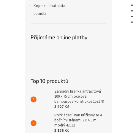
Kojenci a batolata
Lepidla
Přijímáme online platby
Top 10 produktů
Zahradní branka antracitová
100 x 75 cm ocelová
bambusová konstrukce 153178
3 927 Kč
Rozkládací stan nůžkový se 4
bočními stěnami 3 x 4,5 m
modrý 42512
3 176 Kč