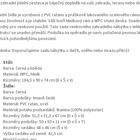
zahradní jídelní sestava je báječný doplněk na vaši zahradu, terasu nebo dv
adní židle je vyrobená z PVC ratanu a práškově lakovaného ocelového rámu
ou životnost a je stabilní. Stůl tvoří hliníkový rám a WPC stolní deska. Snadn
hodný pro venkovní použití. Tato sada venkovního zahradního nábytku s leh
trukcí se snadno přenáší. Poduška na opěradlo je navíc potažená pevnou lá
pívá k pohodlnějšímu posezení.
ámka: Doporučujeme sadu nábytku v dešti, sněhu nebo mrazu přikrýt.
Stůl:
Barva: černá a hnědá
Materiál: WPC, hliník
Rozměry: 184,5 x 90 x 74 cm (D x Š x V)
Židle:
Barva: černá
Barva podušky: tmavě šedá
Materiál: PVC ratan, ocel
Materiál potahu podsedáků: tkanina (100% polyester)
Rozměry židle: 51,5 x 51,5 x 67 cm (D x Š x V)
Rozměry podušky: 50 x 50 x 11 cm (D x Š x T)
Rozměry sedáku: 48 x 46 cm (Š x V)
Výška sedáku od země: 42,5 cm
Montáž nutná: ano