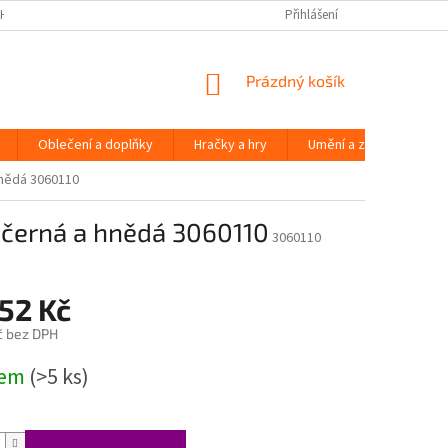
H ÚDAJŮ
Přihlášení
NÁKUPNÍ
Prázdný košík
KOŠÍK
Oblečení a doplňky
Hračky a hry
Umění a zábava
 hnědá 3060110
n černá a hnědá 3060110
3060110
52 Kč
č bez DPH
dem
(>5 ks)