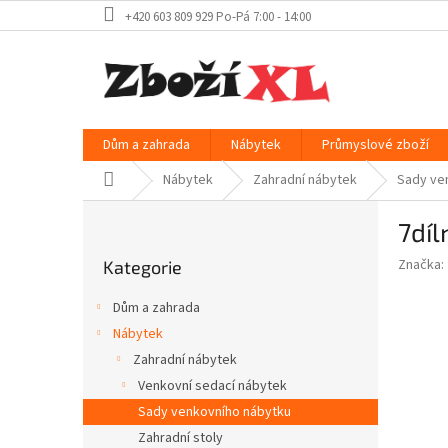
Přejít
+420 603 809 929 Po-Pá 7:00 - 14:00
na
obsah
Dům a zahrada
Nábytek
Průmyslové zboží
Domů
Nábytek
Zahradní nábytek
Sady ve
P
7díl
o
Přeskočit
s
Značka:
Kategorie
kategorie
t
r
Dům a zahrada
a
Nábytek
n
Zahradní nábytek
n
í
Venkovní sedací nábytek
p
Sady venkovního nábytku
a
Zahradní stoly