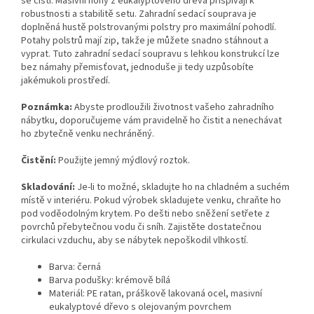
se čistí. Masivní nohy z eukalyptového dřeva přispívají k
robustnosti a stabilitě setu. Zahradní sedací souprava je
doplněná hustě polstrovanými polstry pro maximální pohodlí.
Potahy polstrů mají zip, takže je můžete snadno stáhnout a
vyprat. Tuto zahradní sedací soupravu s lehkou konstrukcí lze
bez námahy přemisťovat, jednoduše ji tedy uzpůsobíte
jakémukoli prostředí.
Poznámka:
Abyste prodloužili životnost vašeho zahradního
nábytku, doporučujeme vám pravidelně ho čistit a nenechávat
ho zbytečně venku nechráněný.
Čistění:
Použijte jemný mýdlový roztok.
Skladování:
Je-li to možné, skladujte ho na chladném a suchém
místě v interiéru. Pokud výrobek skladujete venku, chraňte ho
pod voděodolným krytem. Po dešti nebo sněžení setřete z
povrchů přebytečnou vodu či sníh. Zajistěte dostatečnou
cirkulaci vzduchu, aby se nábytek nepoškodil vlhkostí.
Barva: černá
Barva podušky: krémově bílá
Materiál: PE ratan, práškově lakovaná ocel, masivní
eukalyptové dřevo s olejovaným povrchem