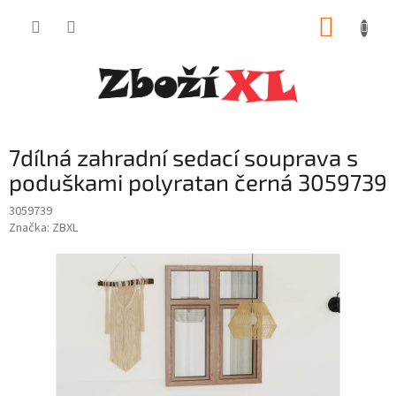
Přejít
NÁKUP
na
obsah
KOŠÍK
7dílná zahradní sedací souprava s
poduškami polyratan černá 3059739
3059739
Značka:
ZBXL