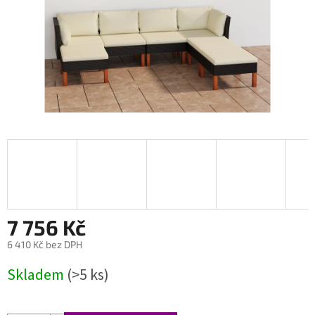
7 756 Kč
6 410 Kč bez DPH
Měrná
Skladem
(>5 ks)
cena: