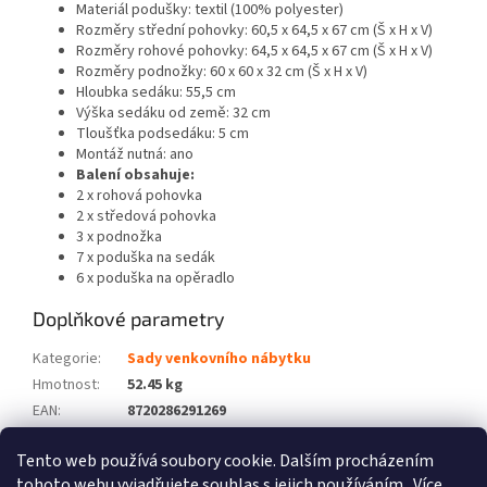
Materiál podušky: textil (100% polyester)
Rozměry střední pohovky: 60,5 x 64,5 x 67 cm (Š x H x V)
Rozměry rohové pohovky: 64,5 x 64,5 x 67 cm (Š x H x V)
Rozměry podnožky: 60 x 60 x 32 cm (Š x H x V)
Hloubka sedáku: 55,5 cm
Výška sedáku od země: 32 cm
Tloušťka podsedáku: 5 cm
Montáž nutná: ano
Balení obsahuje:
2 x rohová pohovka
2 x středová pohovka
3 x podnožka
7 x poduška na sedák
6 x poduška na opěradlo
Doplňkové parametry
Kategorie
:
Sady venkovního nábytku
Hmotnost
:
52.45 kg
EAN
:
8720286291269
Barva
:
Černý
Tento web používá soubory cookie. Dalším procházením
Počet balíků
:
3
tohoto webu vyjadřujete souhlas s jejich používáním.. Více