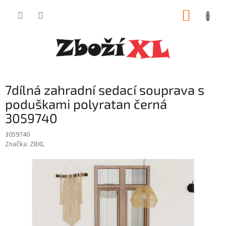
Přejít
NÁKUP
na
obsah
KOŠÍK
7dílná zahradní sedací souprava s
poduškami polyratan černá
3059740
3059740
Značka:
ZBXL