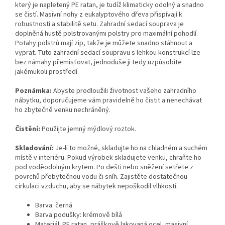
který je napletený PE ratan, je tudíž klimaticky odolný a snadno
se čistí. Masivní nohy z eukalyptového dřeva přispívají k
robustnosti a stabilitě setu. Zahradní sedací souprava je
doplněná hustě polstrovanými polstry pro maximální pohodlí.
Potahy polstrů mají zip, takže je můžete snadno stáhnout a
vyprat. Tuto zahradní sedací soupravu s lehkou konstrukcí lze
bez námahy přemisťovat, jednoduše ji tedy uzpůsobíte
jakémukoli prostředí.
Poznámka:
Abyste prodloužili životnost vašeho zahradního
nábytku, doporučujeme vám pravidelně ho čistit a nenechávat
ho zbytečně venku nechráněný.
Čistění:
Použijte jemný mýdlový roztok.
Skladování:
Je-li to možné, skladujte ho na chladném a suchém
místě v interiéru. Pokud výrobek skladujete venku, chraňte ho
pod voděodolným krytem. Po dešti nebo sněžení setřete z
povrchů přebytečnou vodu či sníh. Zajistěte dostatečnou
cirkulaci vzduchu, aby se nábytek nepoškodil vlhkostí.
Barva: černá
Barva podušky: krémově bílá
Materiál: PE ratan, práškově lakovaná ocel, masivní