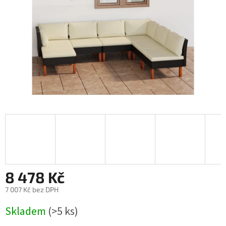
8 478 Kč
7 007 Kč bez DPH
Měrná
Skladem
(>5 ks)
cena: