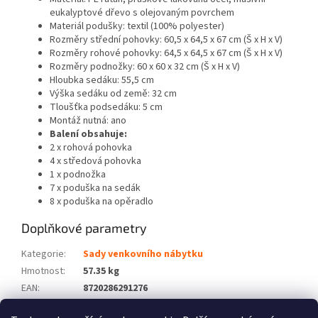
eukalyptové dřevo s olejovaným povrchem
Materiál podušky: textil (100% polyester)
Rozměry střední pohovky: 60,5 x 64,5 x 67 cm (Š x H x V)
Rozměry rohové pohovky: 64,5 x 64,5 x 67 cm (Š x H x V)
Rozměry podnožky: 60 x 60 x 32 cm (Š x H x V)
Hloubka sedáku: 55,5 cm
Výška sedáku od země: 32 cm
Tloušťka podsedáku: 5 cm
Montáž nutná: ano
Balení obsahuje:
2 x rohová pohovka
4 x středová pohovka
1 x podnožka
7 x poduška na sedák
8 x poduška na opěradlo
Doplňkové parametry
Kategorie
:
Sady venkovního nábytku
Hmotnost
:
57.35 kg
EAN
:
8720286291276
Barva
:
Černý