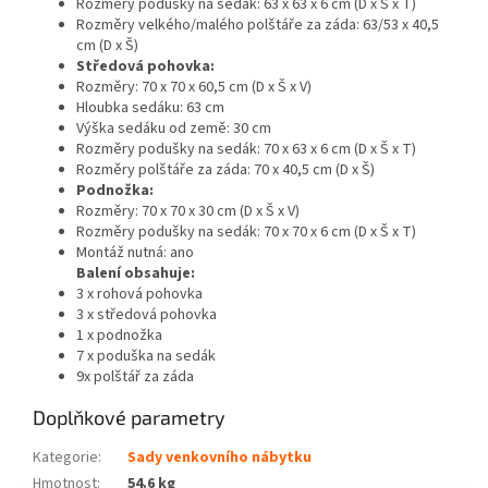
Rozměry podušky na sedák: 63 x 63 x 6 cm (D x Š x T)
Rozměry velkého/malého polštáře za záda: 63/53 x 40,5
cm (D x Š)
Středová pohovka:
Rozměry: 70 x 70 x 60,5 cm (D x Š x V)
Hloubka sedáku: 63 cm
Výška sedáku od země: 30 cm
Rozměry podušky na sedák: 70 x 63 x 6 cm (D x Š x T)
Rozměry polštáře za záda: 70 x 40,5 cm (D x Š)
Podnožka:
Rozměry: 70 x 70 x 30 cm (D x Š x V)
Rozměry podušky na sedák: 70 x 70 x 6 cm (D x Š x T)
Montáž nutná: ano
Balení obsahuje:
3 x rohová pohovka
3 x středová pohovka
1 x podnožka
7 x poduška na sedák
9x polštář za záda
Doplňkové parametry
Kategorie
:
Sady venkovního nábytku
Hmotnost
:
54.6 kg