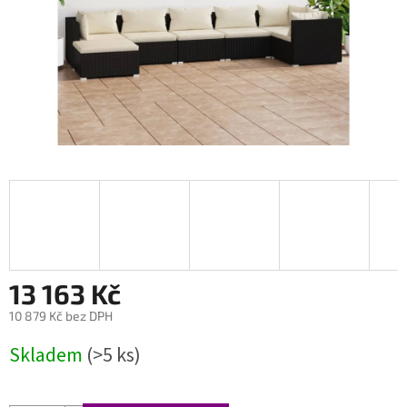
13 163 Kč
10 879 Kč bez DPH
Měrná
Skladem
(>5 ks)
cena: