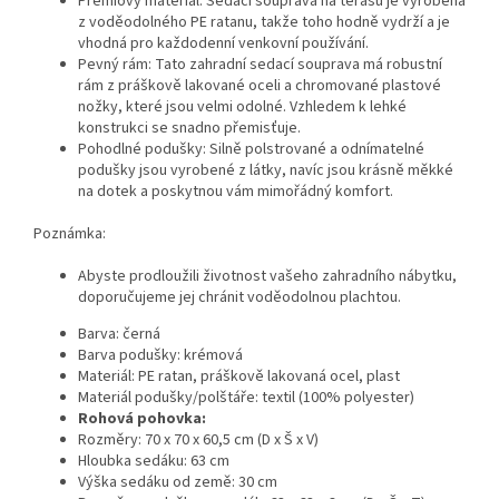
Prémiový materiál: Sedací souprava na terasu je vyrobená
z voděodolného PE ratanu, takže toho hodně vydrží a je
vhodná pro každodenní venkovní používání.
Pevný rám: Tato zahradní sedací souprava má robustní
rám z práškově lakované oceli a chromované plastové
nožky, které jsou velmi odolné. Vzhledem k lehké
konstrukci se snadno přemisťuje.
Pohodlné podušky: Silně polstrované a odnímatelné
podušky jsou vyrobené z látky, navíc jsou krásně měkké
na dotek a poskytnou vám mimořádný komfort.
Poznámka:
Abyste prodloužili životnost vašeho zahradního nábytku,
doporučujeme jej chránit voděodolnou plachtou.
Barva: černá
Barva podušky: krémová
Materiál: PE ratan, práškově lakovaná ocel, plast
Materiál podušky/polštáře: textil (100% polyester)
Rohová pohovka:
Rozměry: 70 x 70 x 60,5 cm (D x Š x V)
Hloubka sedáku: 63 cm
Výška sedáku od země: 30 cm