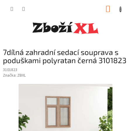
Přejít
NÁKUP
na
obsah
KOŠÍK
7dílná zahradní sedací souprava s
poduškami polyratan černá 3101823
3101823
Značka:
ZBXL