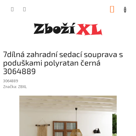
Přejít
NÁKUP
na
obsah
KOŠÍK
7dílná zahradní sedací souprava s
poduškami polyratan černá
3064889
3064889
Značka:
ZBXL