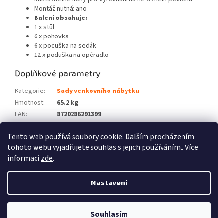
Montáž nutná: ano
Balení obsahuje:
1 x stůl
6 x pohovka
6 x poduška na sedák
12 x poduška na opěradlo
Doplňkové parametry
Kategorie
:
Sady venkovního nábytku
Hmotnost
:
65.2 kg
EAN
:
8720286291399
Barva
:
Černý
Tento web používá soubory cookie. Dalším procházením
Počet balíků
:
4
tohoto webu vyjadřujete souhlas s jejich používáním.. Více
informací
zde
.
Z
á
Nastavení
Vytvořil Shoptet
p
a
t
Souhlasím
Copyright 2026
Zboží XL
. Všechna práva vyhrazena.