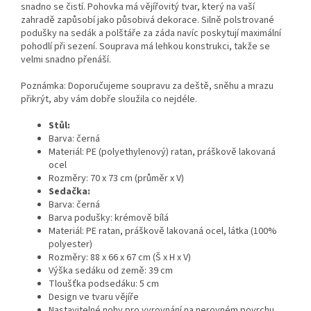
snadno se čistí. Pohovka má vějířovitý tvar, který na vaší
zahradě zapůsobí jako působivá dekorace. Silně polstrované
podušky na sedák a polštáře za záda navíc poskytují maximální
pohodlí při sezení. Souprava má lehkou konstrukci, takže se
velmi snadno přenáší.
Poznámka: Doporučujeme soupravu za deště, sněhu a mrazu
přikrýt, aby vám dobře sloužila co nejdéle.
Stůl:
Barva: černá
Materiál: PE (polyethylenový) ratan, práškově lakovaná
ocel
Rozměry: 70 x 73 cm (průměr x V)
Sedačka:
Barva: černá
Barva podušky: krémově bílá
Materiál: PE ratan, práškově lakovaná ocel, látka (100%
polyester)
Rozměry: 88 x 66 x 67 cm (Š x H x V)
Výška sedáku od země: 39 cm
Tloušťka podsedáku: 5 cm
Design ve tvaru vějíře
Nastavitelné nohy pro vyrovnání na nerovném povrchu