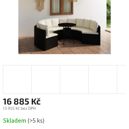
16 885 Kč
13 955 Kč bez DPH
Měrná
Skladem
(>5 ks)
cena: