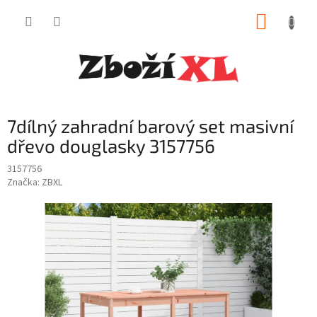
Přejít
NÁKUP
na
obsah
KOŠÍK
7dílný zahradní barový set masivní
dřevo douglasky 3157756
3157756
Značka:
ZBXL