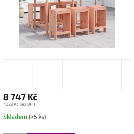
8 747 Kč
7 229 Kč bez DPH
Měrná
Skladem
(>5 ks)
cena: