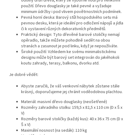
odolný druh dřeva, který se výborně hodí pro venkovní
použití. Dřevo douglasky je také pevné a vyžaduje
minimum údržby i pod vlivem povětrnostních podmínek.
Pevná horní deska: Barový stůl hospodského setu má
pevnou desku, která je ideální pro odložení nápojů a jídla
či k vystavení různých dekorativních předmětů.
Praktický design: Tyto dřevěné barové stoličky nemají
opěradlo, takže můžete pohodlně sedět na obou
stranách a zasunout je pod linku, když je nepoužíváte.
Široké použití: Vzhledem ke svému minimalistickému
designu může být barový set integrován do jakéhokoli
koutu zahrady, terasy, balkonu, dvorku atd.
Je dobré vědět:
Abyste zaručili, že váš venkovní nábytek zůstane stále
krásný, doporučujeme jej chránit voděodolnou plachtou.
Materiál: masivní dřevo douglasky (neošetřené)
Rozměry zahradního stolku: 159,5 x 82,5 x 110 cm (D x Š x
V)
Rozměry barové stoličky (každý kus): 40 x 36 x 75 cm (D x
Š x V)
Maximální nosnost (na sedák): 110 kg