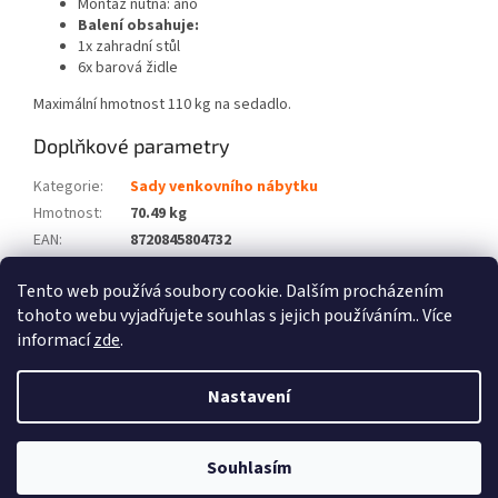
Montáž nutná: ano
Balení obsahuje:
1x zahradní stůl
6x barová židle
Maximální hmotnost 110 kg na sedadlo.
Doplňkové parametry
Kategorie
:
Sady venkovního nábytku
Hmotnost
:
70.49 kg
EAN
:
8720845804732
Barva
:
Hnědá
Tento web používá soubory cookie. Dalším procházením
Počet balíků
:
4
tohoto webu vyjadřujete souhlas s jejich používáním.. Více
informací
zde
.
Z
á
Nastavení
Vytvořil Shoptet
p
a
t
Souhlasím
Copyright 2026
Zboží XL
. Všechna práva vyhrazena.
í