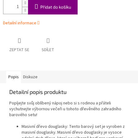
Přidat do košíku
Detailní informace
ZEPTAT SE
SDÍLET
Popis
Diskuze
Detailní popis produktu
Popíjejte svůj oblíbený nápoj nebo si s rodinou a přáteli
vychutnejte výbornou večeři u tohoto dřevěného zahradního
barového setu!
Masivní dřevo douglasky: Tento barový set je vyroben z
masivní douglasky. Masivní dřevo douglasky je vysoce