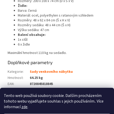
Rozměry: 200 x 100 x 74 cm (D x Š x V)
Židle:
Barva: černá
Materiál: ocel, polyethylen s ratanovým vzhledem
Rozměry: 48 x 62 x 84 cm (Š x H x V)
Rozměry sedáku: 48 x 44 cm (Š x H)
Výška sedáku: 47 cm
Balení obsahuje:
1x stůl
6 x židle
Maximální hmotnost 110 kg na sedadlo.
Doplňkové parametry
Kategorie
:
Sady venkovního nábytku
Hmotnost
:
64.25 kg
EAN
:
8720845818845
Barva
:
Černý
Tento web používá soubory cookie. Dalším procházením
Počet balíků
:
5
tohoto webu vyjadřujete souhlas s jejich používáním.. Více
informací
zde
.
Z