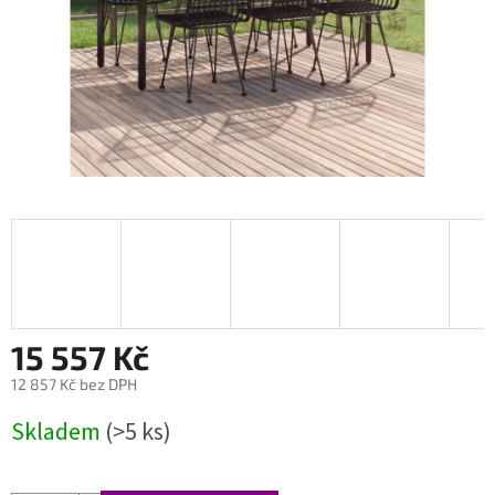
15 557 Kč
12 857 Kč bez DPH
Měrná
Skladem
(>5 ks)
cena: