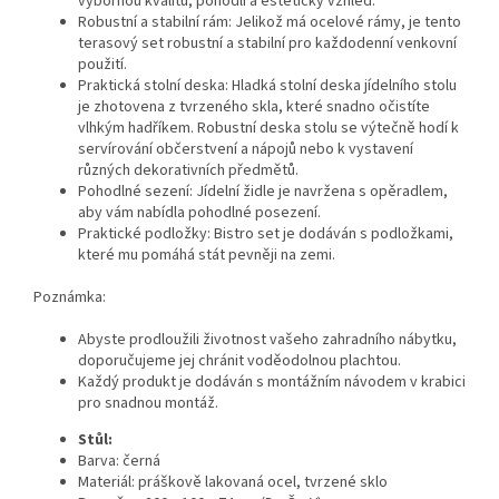
výbornou kvalitu, pohodlí a estetický vzhled.
Robustní a stabilní rám: Jelikož má ocelové rámy, je tento
terasový set robustní a stabilní pro každodenní venkovní
použití.
Praktická stolní deska: Hladká stolní deska jídelního stolu
je zhotovena z tvrzeného skla, které snadno očistíte
vlhkým hadříkem. Robustní deska stolu se výtečně hodí k
servírování občerstvení a nápojů nebo k vystavení
různých dekorativních předmětů.
Pohodlné sezení: Jídelní židle je navržena s opěradlem,
aby vám nabídla pohodlné posezení.
Praktické podložky: Bistro set je dodáván s podložkami,
které mu pomáhá stát pevněji na zemi.
Poznámka:
Abyste prodloužili životnost vašeho zahradního nábytku,
doporučujeme jej chránit voděodolnou plachtou.
Každý produkt je dodáván s montážním návodem v krabici
pro snadnou montáž.
Stůl:
Barva: černá
Materiál: práškově lakovaná ocel, tvrzené sklo