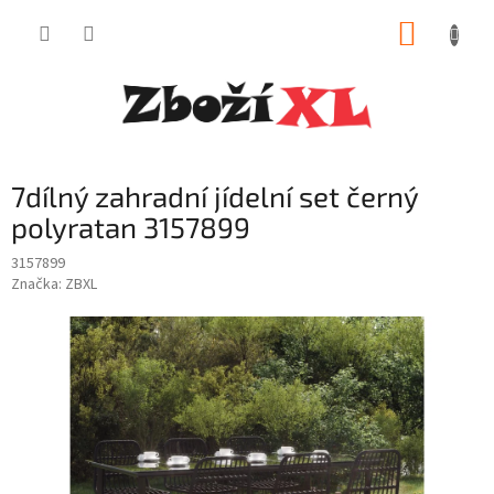
Přejít
NÁKUP
na
obsah
KOŠÍK
7dílný zahradní jídelní set černý
polyratan 3157899
3157899
Značka:
ZBXL