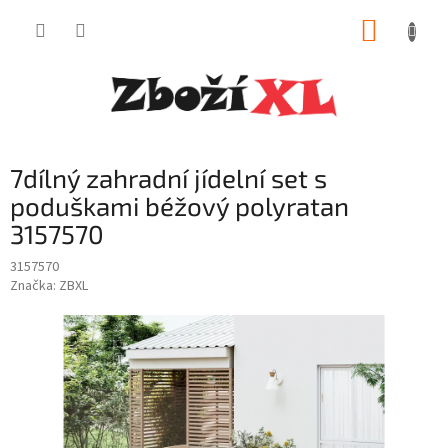
Přejít
NÁKUP
na
obsah
KOŠÍK
7dílný zahradní jídelní set s
poduškami béžový polyratan
3157570
3157570
Značka:
ZBXL