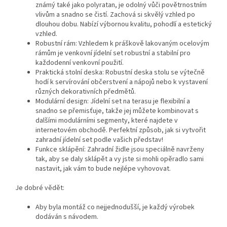
známý také jako polyratan, je odolný vůči povětrnostním
vlivům a snadno se čistí. Zachová si skvělý vzhled po
dlouhou dobu. Nabízí výbornou kvalitu, pohodlí a estetický
vzhled.
Robustní rám: Vzhledem k práškově lakovaným ocelovým
rámům je venkovní jídelní set robustní a stabilní pro
každodenní venkovní použití.
Praktická stolní deska: Robustní deska stolu se výtečně
hodí k servírování občerstvení a nápojů nebo k vystavení
různých dekorativních předmětů.
Modulární design: Jídelní set na terasu je flexibilní a
snadno se přemisťuje, takže jej můžete kombinovat s
dalšími modulárními segmenty, které najdete v
internetovém obchodě. Perfektní způsob, jak si vytvořit
zahradní jídelní set podle vašich představ!
Funkce sklápění: Zahradní židle jsou speciálně navrženy
tak, aby se daly sklápět a vy jste si mohli opěradlo sami
nastavit, jak vám to bude nejlépe vyhovovat.
Je dobré vědět:
Aby byla montáž co nejjednodušší, je každý výrobek
dodáván s návodem.