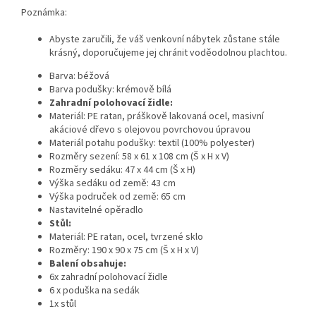
Poznámka:
Abyste zaručili, že váš venkovní nábytek zůstane stále
krásný, doporučujeme jej chránit voděodolnou plachtou.
Barva: béžová
Barva podušky: krémově bílá
Zahradní polohovací židle:
Materiál: PE ratan, práškově lakovaná ocel, masivní
akáciové dřevo s olejovou povrchovou úpravou
Materiál potahu podušky: textil (100% polyester)
Rozměry sezení: 58 x 61 x 108 cm (Š x H x V)
Rozměry sedáku: 47 x 44 cm (Š x H)
Výška sedáku od země: 43 cm
Výška područek od země: 65 cm
Nastavitelné opěradlo
Stůl:
Materiál: PE ratan, ocel, tvrzené sklo
Rozměry: 190 x 90 x 75 cm (Š x H x V)
Balení obsahuje:
6x zahradní polohovací židle
6 x poduška na sedák
1x stůl