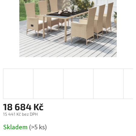
18 684 Kč
15 441 Kč bez DPH
Měrná
Skladem
(>5 ks)
cena: