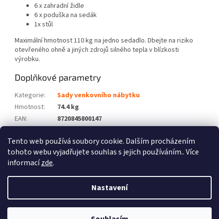
6 x zahradní židle
6 x poduška na sedák
1x stůl
Maximální hmotnost 110 kg na jedno sedadlo. Dbejte na riziko
otevřeného ohně a jiných zdrojů silného tepla v blízkosti
výrobku.
Doplňkové parametry
Kategorie
:
Sady venkovního nábytku
Hmotnost
:
74.4 kg
EAN
:
8720845800147
Barva
:
Šedá
Tento web používá soubory cookie. Dalším procházením
Počet balíků
:
4
tohoto webu vyjadřujete souhlas s jejich používáním.. Více
informací
zde
.
Z
á
Nastavení
Vytvořil Shoptet
p
a
t