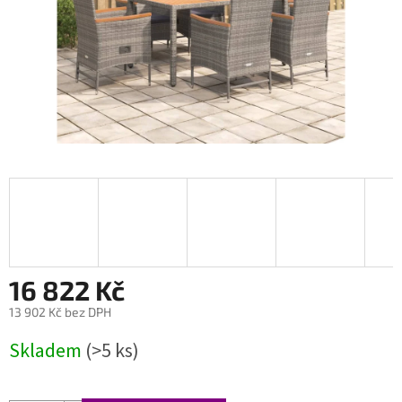
16 822 Kč
13 902 Kč bez DPH
Měrná
Skladem
(>5 ks)
cena: