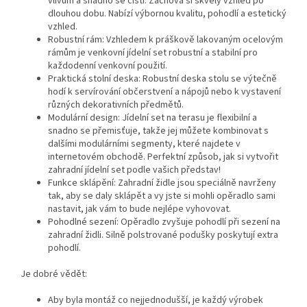
vlivům a snadno se čistí. Zachová si skvělý vzhled po
dlouhou dobu. Nabízí výbornou kvalitu, pohodlí a estetický
vzhled.
Robustní rám: Vzhledem k práškově lakovaným ocelovým
rámům je venkovní jídelní set robustní a stabilní pro
každodenní venkovní použití.
Praktická stolní deska: Robustní deska stolu se výtečně
hodí k servírování občerstvení a nápojů nebo k vystavení
různých dekorativních předmětů.
Modulární design: Jídelní set na terasu je flexibilní a
snadno se přemisťuje, takže jej můžete kombinovat s
dalšími modulárními segmenty, které najdete v
internetovém obchodě. Perfektní způsob, jak si vytvořit
zahradní jídelní set podle vašich představ!
Funkce sklápění: Zahradní židle jsou speciálně navrženy
tak, aby se daly sklápět a vy jste si mohli opěradlo sami
nastavit, jak vám to bude nejlépe vyhovovat.
Pohodlné sezení: Opěradlo zvyšuje pohodlí při sezení na
zahradní židli. Silně polstrované podušky poskytují extra
pohodlí.
Je dobré vědět:
Aby byla montáž co nejjednodušší, je každý výrobek