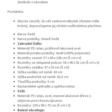
dodáván s návodem.
Poznámka:
Abyste zaručili, že váš venkovní nábytek zůstane stále
krásný, doporučujeme jej chránit voděodolnou plachtou.
Barva: šedá
Barva podušky: tmavě šedá
Zahradní židle:
Materiál: PE ratan, práškově lakovaná ocel
Materiál potahu podušky: textil (100% polyester)
Rozměry sezení: 57 x 69 x 106 cm (Š x H x V)
Rozměry ve sklopené poloze: 58 x 90 x 91 cm (Š x H x V)
Rozměry sedáku: 47 x 50 cm (Š x H)
Výška sedáku od země: 43 cm
Výška područek od země: 63,5 cm
Tloušťka područky: 5 cm
Nastavitelné opěradlo a opěrka nohou
Stůl:
Materiál: PE ratan, ocel, masivní akáciové dřevo s
olejovou povrchovou úpravou
Rozměry: 150 x 90 x 75 cm (Š x H x V)
Balení obsahuje: