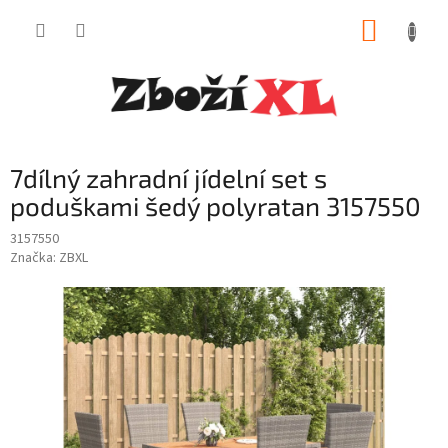
Přejít
NÁKUP
na
obsah
KOŠÍK
7dílný zahradní jídelní set s
poduškami šedý polyratan 3157550
3157550
Značka:
ZBXL