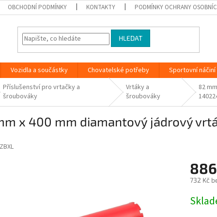
OBCHODNÍ PODMÍNKY
KONTAKTY
PODMÍNKY OCHRANY OSOBNÍC
HLEDAT
Vozidla a součástky
Chovatelské potřeby
Sportovní náčiní
Příslušenství pro vrtačky a
Vrtáky a
82 mm 
šroubováky
šroubováky
14022
mm x 400 mm diamantový jádrový vrtá
ZBXL
886
732 Kč b
Měrná
Skla
cena: