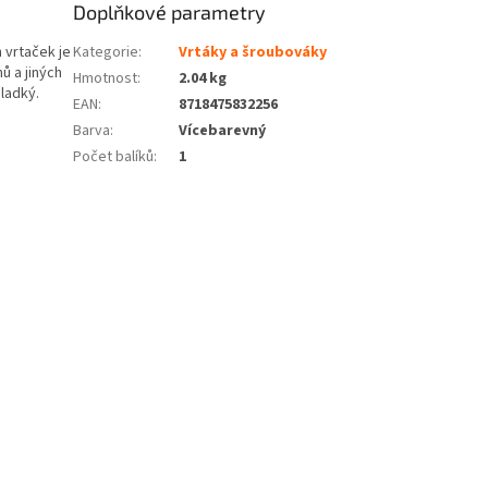
Doplňkové parametry
h vrtaček je
Kategorie
:
Vrtáky a šroubováky
ů a jiných
Hmotnost
:
2.04 kg
hladký.
EAN
:
8718475832256
Barva
:
Vícebarevný
Počet balíků
:
1