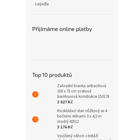
Lepidla
Přijímáme online platby
Top 10 produktů
Zahradní branka antracitová
100 x 75 cm ocelová
bambusová konstrukce 153178
3 927 Kč
Rozkládací stan nůžkový se 4
bočními stěnami 3 x 4,5 m
modrý 42512
3 176 Kč
Vyvýšený záhon s treláží