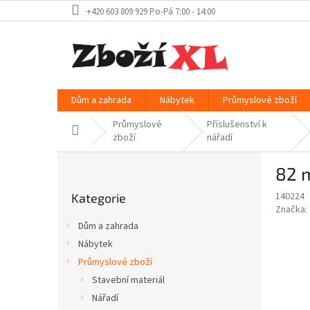
Přejít
+420 603 809 929 Po-Pá 7:00 - 14:00
na
obsah
Dům a zahrada
Nábytek
Průmyslové zboží
Průmyslové
Příslušenství k
Domů
zboží
nářadí
P
82 
o
Přeskočit
s
140224
Kategorie
kategorie
t
Značka:
r
Dům a zahrada
a
Nábytek
n
Průmyslové zboží
n
í
Stavební materiál
p
Nářadí