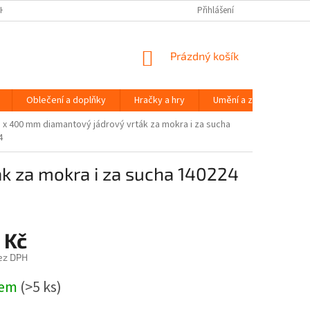
H ÚDAJŮ
Přihlášení
NÁKUPNÍ
Prázdný košík
KOŠÍK
Oblečení a doplňky
Hračky a hry
Umění a zábava
x 400 mm diamantový jádrový vrták za mokra i za sucha
4
k za mokra i za sucha 140224
 Kč
ez DPH
dem
(>5 ks)