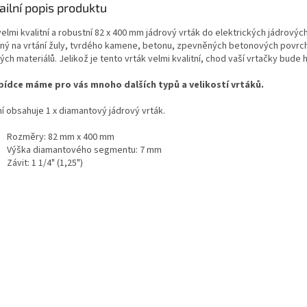
ailní popis produktu
elmi kvalitní a robustní 82 x 400 mm jádrový vrták do elektrických jádrovýc
ný na vrtání žuly, tvrdého kamene, betonu, zpevněných betonových povrch
ch materiálů. Jelikož je tento vrták velmi kvalitní, chod vaší vrtačky bude 
bídce máme pro vás mnoho dalších typů a velikostí vrtáků.
ní obsahuje 1 x diamantový jádrový vrták.
Rozměry: 82 mm x 400 mm
Výška diamantového segmentu: 7 mm
Závit: 1 1/4" (1,25")