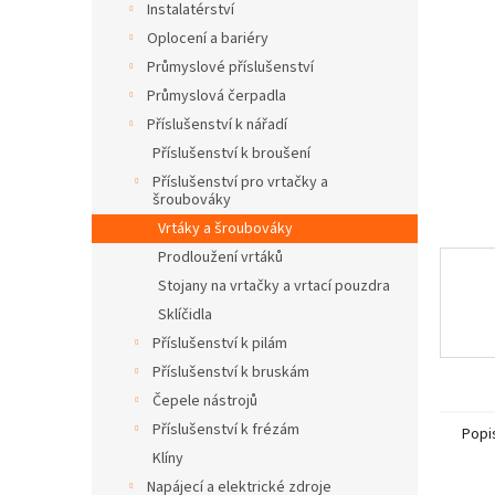
a
Instalatérství
n
Oplocení a bariéry
e
Průmyslové příslušenství
l
Průmyslová čerpadla
Příslušenství k nářadí
Příslušenství k broušení
Příslušenství pro vrtačky a
šroubováky
Vrtáky a šroubováky
Prodloužení vrtáků
Stojany na vrtačky a vrtací pouzdra
Sklíčidla
Příslušenství k pilám
Příslušenství k bruskám
Čepele nástrojů
Příslušenství k frézám
Popi
Klíny
Napájecí a elektrické zdroje