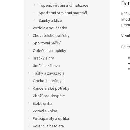
Det
Topení, větrání a klimatizace
Spotřební stavební materiál
Náš v
vhod
Zámky a klíče
pevný
Vozidla a součástky
Chovatelské potřeby
V na
Sportovní náčiní
Bale
Oblečení a doplňky
Hračky a hry
Umění a zábava
Tašky a zavazadla
Obchod a průmysl
Kancelářské potřeby
Zboží pro dospělé
Elektronika
Zdraví a krása
Fotoaparáty a optika
Kojenci a batolata