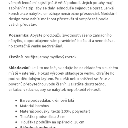
vám při lenošení zajistí ještě větší pohodlí. Jejich potahy mají
zapínání na zip, aby se daly jednoduše sejmout a oprat. Lehká
konstrukce nábytku umožňuje nenáročné přesouvání. Modulární
design zase nabízí možnost přestavět si set přesně podle
vašich představ.
Poznámka:
Abyste prodloužili životnost vašeho zahradního
nábytku, doporučujeme vám pravidelně ho čistit a nenechávat
ho zbytečně venku nechráněný.
Čistění:
Použijte jemný mýdlový roztok.
Skladování:
Je-li to možné, skladujte ho na chladném a suchém
místě v interiéru. Pokud výrobek skladujete venku, chraňte ho
pod voděodolným krytem. Po dešti nebo sněžení setřete z
povrchů přebytečnou vodu či sníh. Zajistěte dostatečnou
cirkulaci vzduchu, aby se nábytek nepoškodil vlhkostí.
Barva podsedáku: krémově bílá
Materiál: bambus
Materiál podušky: textil (100% polyester)
Tloušťka podsedáku: 5 cm
Tloušťka podušky na opěradlo: 10 cm
Středová pohovka
: