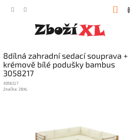
Přejít
NÁKUP
na
obsah
KOŠÍK
8dílná zahradní sedací souprava +
krémově bílé podušky bambus
3058217
3058217
Značka:
ZBXL