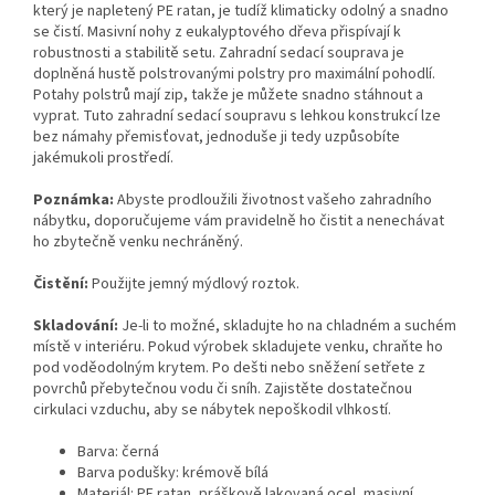
který je napletený PE ratan, je tudíž klimaticky odolný a snadno
se čistí. Masivní nohy z eukalyptového dřeva přispívají k
robustnosti a stabilitě setu. Zahradní sedací souprava je
doplněná hustě polstrovanými polstry pro maximální pohodlí.
Potahy polstrů mají zip, takže je můžete snadno stáhnout a
vyprat. Tuto zahradní sedací soupravu s lehkou konstrukcí lze
bez námahy přemisťovat, jednoduše ji tedy uzpůsobíte
jakémukoli prostředí.
Poznámka:
Abyste prodloužili životnost vašeho zahradního
nábytku, doporučujeme vám pravidelně ho čistit a nenechávat
ho zbytečně venku nechráněný.
Čistění:
Použijte jemný mýdlový roztok.
Skladování:
Je-li to možné, skladujte ho na chladném a suchém
místě v interiéru. Pokud výrobek skladujete venku, chraňte ho
pod voděodolným krytem. Po dešti nebo sněžení setřete z
povrchů přebytečnou vodu či sníh. Zajistěte dostatečnou
cirkulaci vzduchu, aby se nábytek nepoškodil vlhkostí.
Barva: černá
Barva podušky: krémově bílá
Materiál: PE ratan, práškově lakovaná ocel, masivní