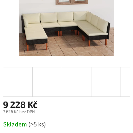
9 228 Kč
7 626 Kč bez DPH
Měrná
Skladem
(>5 ks)
cena: