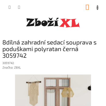
Přejít
NÁKUP
na
obsah
KOŠÍK
8dílná zahradní sedací souprava s
poduškami polyratan černá
3059742
3059742
Značka:
ZBXL