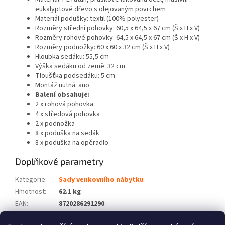
eukalyptové dřevo s olejovaným povrchem
Materiál podušky: textil (100% polyester)
Rozměry střední pohovky: 60,5 x 64,5 x 67 cm (Š x H x V)
Rozměry rohové pohovky: 64,5 x 64,5 x 67 cm (Š x H x V)
Rozměry podnožky: 60 x 60 x 32 cm (Š x H x V)
Hloubka sedáku: 55,5 cm
Výška sedáku od země: 32 cm
Tloušťka podsedáku: 5 cm
Montáž nutná: ano
Balení obsahuje:
2 x rohová pohovka
4 x středová pohovka
2 x podnožka
8 x poduška na sedák
8 x poduška na opěradlo
Doplňkové parametry
Kategorie
:
Sady venkovního nábytku
Hmotnost
:
62.1 kg
EAN
:
8720286291290
Barva
:
Černý