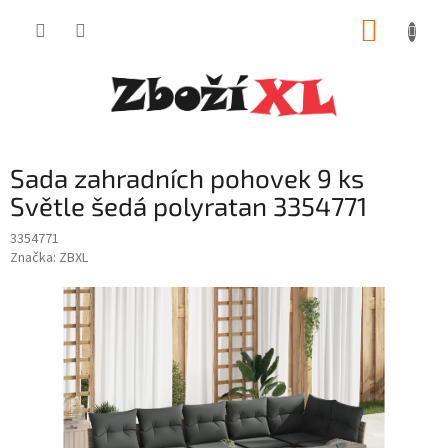
Přejít
NÁKUP
na
obsah
KOŠÍK
Sada zahradních pohovek 9 ks
Světle šedá polyratan 3354771
3354771
Značka:
ZBXL