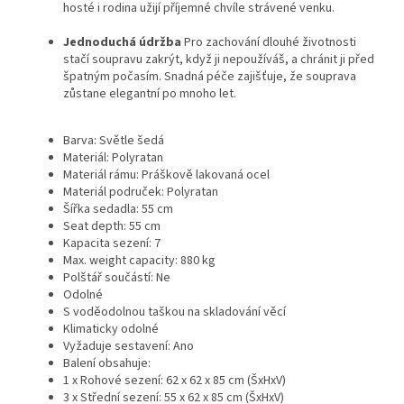
hosté i rodina užijí příjemné chvíle strávené venku.
Jednoduchá údržba
Pro zachování dlouhé životnosti
stačí soupravu zakrýt, když ji nepoužíváš, a chránit ji před
špatným počasím. Snadná péče zajišťuje, že souprava
zůstane elegantní po mnoho let.
Barva: Světle šedá
Materiál: Polyratan
Materiál rámu: Práškově lakovaná ocel
Materiál područek: Polyratan
Šířka sedadla: 55 cm
Seat depth: 55 cm
Kapacita sezení: 7
Max. weight capacity: 880 kg
Polštář součástí: Ne
Odolné
S voděodolnou taškou na skladování věcí
Klimaticky odolné
Vyžaduje sestavení: Ano
Balení obsahuje:
1 x Rohové sezení: 62 x 62 x 85 cm (ŠxHxV)
3 x Střední sezení: 55 x 62 x 85 cm (ŠxHxV)