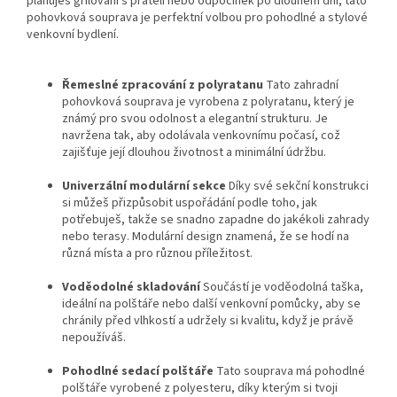
plánuješ grilování s přáteli nebo odpočinek po dlouhém dni, tato
pohovková souprava je perfektní volbou pro pohodlné a stylové
venkovní bydlení.
Řemeslné zpracování z polyratanu
Tato zahradní
pohovková souprava je vyrobena z polyratanu, který je
známý pro svou odolnost a elegantní strukturu. Je
navržena tak, aby odolávala venkovnímu počasí, což
zajišťuje její dlouhou životnost a minimální údržbu.
Univerzální modulární sekce
Díky své sekční konstrukci
si můžeš přizpůsobit uspořádání podle toho, jak
potřebuješ, takže se snadno zapadne do jakékoli zahrady
nebo terasy. Modulární design znamená, že se hodí na
různá místa a pro různou příležitost.
Voděodolné skladování
Součástí je voděodolná taška,
ideální na polštáře nebo další venkovní pomůcky, aby se
chránily před vlhkostí a udržely si kvalitu, když je právě
nepoužíváš.
Pohodlné sedací polštáře
Tato souprava má pohodlné
polštáře vyrobené z polyesteru, díky kterým si tvoji