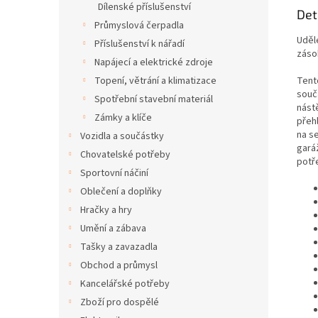
Dílenské příslušenství
Det
Průmyslová čerpadla
Uděl
Příslušenství k nářadí
záso
Napájecí a elektrické zdroje
Tent
Topení, větrání a klimatizace
souč
Spotřební stavební materiál
nást
Zámky a klíče
přeh
na s
Vozidla a součástky
gará
Chovatelské potřeby
potř
Sportovní náčiní
Oblečení a doplňky
Hračky a hry
Umění a zábava
Tašky a zavazadla
Obchod a průmysl
Kancelářské potřeby
Zboží pro dospělé