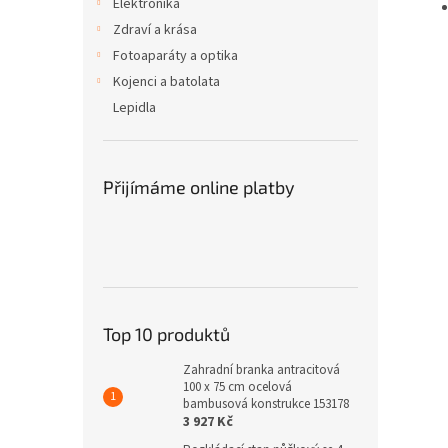
Elektronika
Zdraví a krása
Fotoaparáty a optika
Kojenci a batolata
Lepidla
Přijímáme online platby
Top 10 produktů
Zahradní branka antracitová
100 x 75 cm ocelová
bambusová konstrukce 153178
3 927 Kč