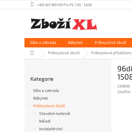
Přejít
+420 603 809 929 Po-Pá 7:00 - 14:00
na
obsah
Dům a zahrada
Nábytek
Průmyslové zboží
Domů
Průmyslové zboží
Průmyslové příslušens
P
96dí
o
Přeskočit
s
150
Kategorie
kategorie
t
150806
r
Dům a zahrada
Značka:
a
Nábytek
n
Průmyslové zboží
n
í
Stavební materiál
p
Nářadí
a
Instalatérství