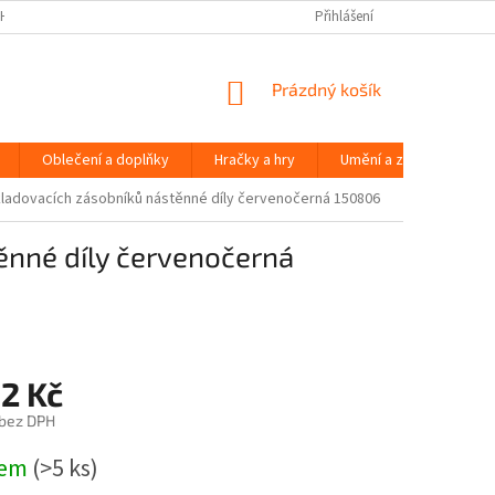
H ÚDAJŮ
Přihlášení
NÁKUPNÍ
Prázdný košík
KOŠÍK
Oblečení a doplňky
Hračky a hry
Umění a zábava
kladovacích zásobníků nástěnné díly červenočerná 150806
ěnné díly červenočerná
2 Kč
 bez DPH
dem
(>5 ks)