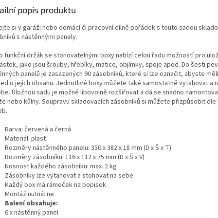
ailní popis produktu
ejte si v garáži nebo domácí či pracovní dílně pořádek s touto sadou sklad
bníků s nástěnnými panely.
o funkční držák se stohovatelnými boxy nabízí celou řadu možností pro ulo
ástek, jako jsou šrouby, hřebíky, matice, objímky, spoje apod. Do šesti pe
ěnných panelů je zasazených 90 zásobníků, které si lze označit, abyste měli
led o jejich obsahu. Jednotlivé boxy můžete také samostatně vytahovat a n
ebe. Úložnou sadu je možné libovolně rozšiřovat a dá se snadno namontova
že nebo kůlny. Soupravu skladovacích zásobníků si můžete přizpůsobit dle 
eb.
Barva: červená a černá
Materiál: plast
Rozměry nástěnného panelu: 350 x 382 x 18 mm (D x Š x T)
Rozměry zásobníku: 116 x 112 x 75 mm (D x Š x V)
Nosnost každého zásobníku: max. 2 kg
Zásobníky lze vytahovat a stohovat na sebe
Každý box má rámeček na popisek
Montáž nutná: ne
Balení obsahuje:
6 x nástěnný panel