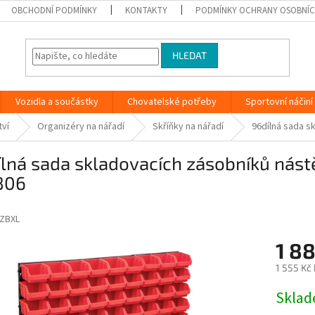
OBCHODNÍ PODMÍNKY
KONTAKTY
PODMÍNKY OCHRANY OSOBNÍC
HLEDAT
Vozidla a součástky
Chovatelské potřeby
Sportovní náčiní
tví
Organizéry na nářadí
Skříňky na nářadí
96dílná sada s
lná sada skladovacích zásobníků nást
806
ZBXL
1 88
1 555 Kč
Měrná
Skla
cena: