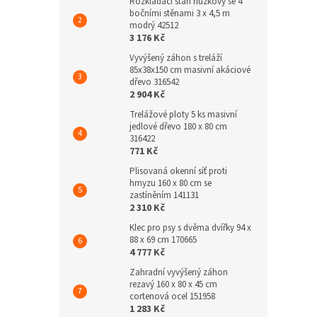
Rozkládací stan nůžkový se 4
bočními stěnami 3 x 4,5 m
modrý 42512
3 176 Kč
Vyvýšený záhon s treláží
85x38x150 cm masivní akáciové
dřevo 316542
2 904 Kč
Trelážové ploty 5 ks masivní
jedlové dřevo 180 x 80 cm
316422
771 Kč
Plisovaná okenní síť proti
hmyzu 160 x 80 cm se
zastíněním 141131
2 310 Kč
Klec pro psy s dvěma dvířky 94 x
88 x 69 cm 170665
4 777 Kč
Zahradní vyvýšený záhon
rezavý 160 x 80 x 45 cm
cortenová ocel 151958
1 283 Kč