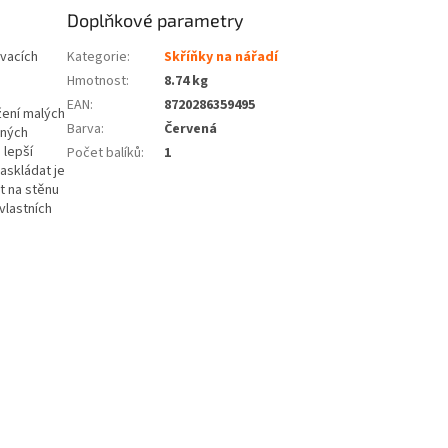
Doplňkové parametry
ovacích
Kategorie
:
Skříňky na nářadí
Hmotnost
:
8.74 kg
EAN
:
8720286359495
žení malých
Barva
:
Červená
vných
 lepší
Počet balíků
:
1
askládat je
t na stěnu
vlastních