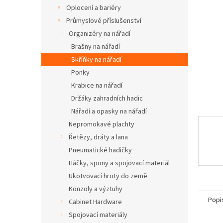
n
Oplocení a bariéry
e
Průmyslové příslušenství
l
Organizéry na nářadí
Brašny na nářadí
Skříňky na nářadí
Ponky
Krabice na nářadí
Držáky zahradních hadic
Nářadí a opasky na nářadí
Nepromokavé plachty
Řetězy, dráty a lana
Pneumatické hadičky
Háčky, spony a spojovací materiál
Ukotvovací hroty do země
Konzoly a výztuhy
Popi
Cabinet Hardware
Spojovací materiály