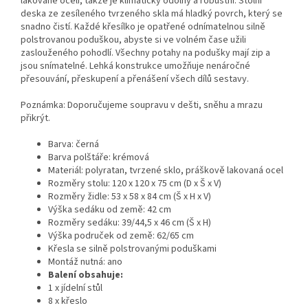
lakované oceli, takže je klimaticky odolný a robustní. Stolní
deska ze zesíleného tvrzeného skla má hladký povrch, který se
snadno čistí. Každé křesílko je opatřené odnímatelnou silně
polstrovanou poduškou, abyste si ve volném čase užili
zaslouženého pohodlí. Všechny potahy na podušky mají zip a
jsou snímatelné. Lehká konstrukce umožňuje nenáročné
přesouvání, přeskupení a přenášení všech dílů sestavy.
Poznámka: Doporučujeme soupravu v dešti, sněhu a mrazu
přikrýt.
Barva: černá
Barva polštáře: krémová
Materiál: polyratan, tvrzené sklo, práškově lakovaná ocel
Rozměry stolu: 120 x 120 x 75 cm (D x Š x V)
Rozměry židle: 53 x 58 x 84 cm (Š x H x V)
Výška sedáku od země: 42 cm
Rozměry sedáku: 39/44,5 x 46 cm (Š x H)
Výška područek od země: 62/65 cm
Křesla se silně polstrovanými poduškami
Montáž nutná: ano
Balení obsahuje:
1 x jídelní stůl
8 x křeslo