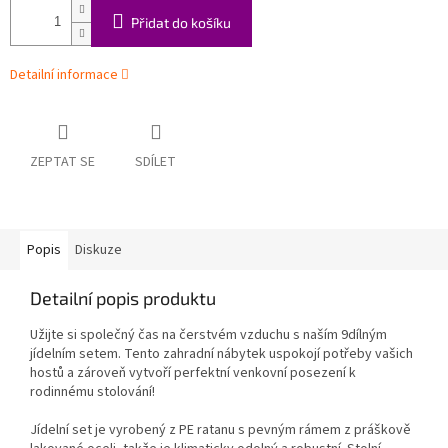
Přidat do košíku
Detailní informace
ZEPTAT SE
SDÍLET
Popis
Diskuze
Detailní popis produktu
Užijte si společný čas na čerstvém vzduchu s naším 9dílným
jídelním setem. Tento zahradní nábytek uspokojí potřeby vašich
hostů a zároveň vytvoří perfektní venkovní posezení k
rodinnému stolování!
Jídelní set je vyrobený z PE ratanu s pevným rámem z práškově