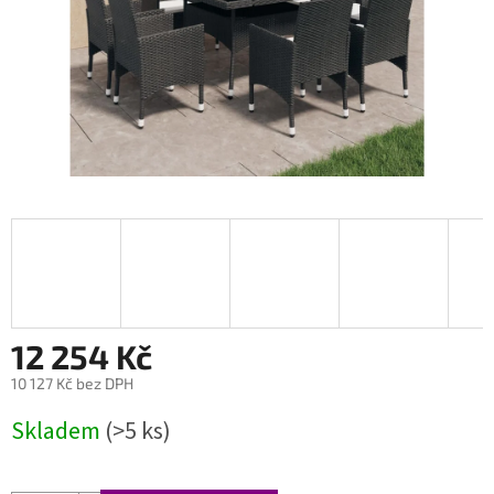
12 254 Kč
10 127 Kč bez DPH
Měrná
Skladem
(>5 ks)
cena: