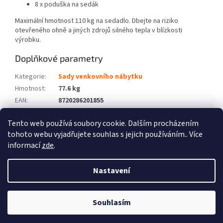
8 x poduška na sedák
Maximální hmotnost 110 kg na sedadlo. Dbejte na riziko
otevřeného ohně a jiných zdrojů silného tepla v blízkosti
výrobku.
Doplňkové parametry
Kategorie
:
Sady venkovního nábytku
Hmotnost
:
77.6 kg
EAN
:
8720286201855
Barva
:
Černý
Tento web používá soubory cookie. Dalším procházením
Počet balíků
:
3
tohoto webu vyjadřujete souhlas s jejich používáním.. Více
informací
zde
.
Z
á
Nastavení
Vytvořil Shoptet
p
a
t
Souhlasím
Copyright 2026
Zboží XL
. Všechna práva vyhrazena.
í