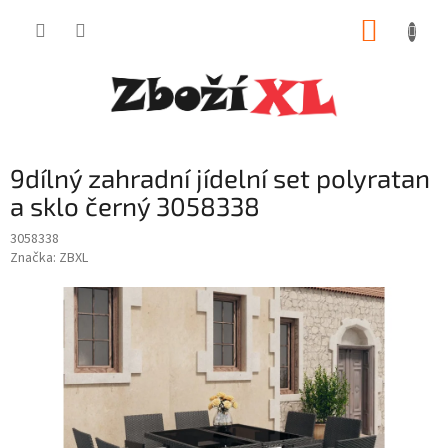
Přejít
NÁKUP
na
obsah
KOŠÍK
9dílný zahradní jídelní set polyratan
a sklo černý 3058338
3058338
Značka:
ZBXL