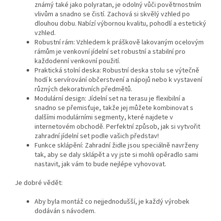
známý také jako polyratan, je odolný vůči povětrnostním
vlivům a snadno se čistí. Zachová si skvělý vzhled po
dlouhou dobu. Nabízí výbornou kvalitu, pohodlí a estetický
vzhled.
Robustní rám: Vzhledem k práškově lakovaným ocelovým
rámům je venkovní jídelní set robustní a stabilní pro
každodenní venkovní použití.
Praktická stolní deska: Robustní deska stolu se výtečně
hodí k servírování občerstvení a nápojů nebo k vystavení
různých dekorativních předmětů.
Modulární design: Jídelní set na terasu je flexibilní a
snadno se přemisťuje, takže jej můžete kombinovat s
dalšími modulárními segmenty, které najdete v
internetovém obchodě. Perfektní způsob, jak si vytvořit
zahradní jídelní set podle vašich představ!
Funkce sklápění: Zahradní židle jsou speciálně navrženy
tak, aby se daly sklápět a vy jste si mohli opěradlo sami
nastavit, jak vám to bude nejlépe vyhovovat.
Je dobré vědět:
Aby byla montáž co nejjednodušší, je každý výrobek
dodáván s návodem.