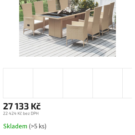
27 133 Kč
22 424 Kč bez DPH
Měrná
Skladem
(>5 ks)
cena: