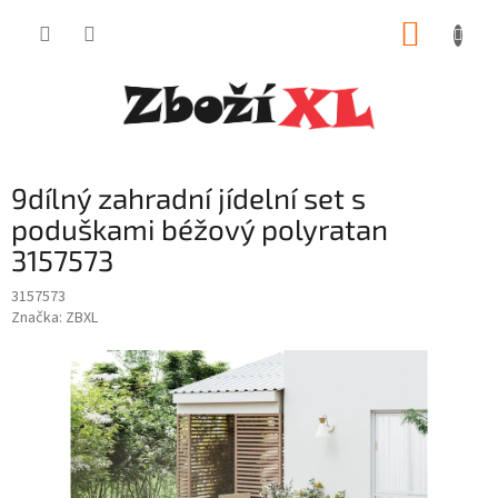
Přejít
NÁKUP
na
obsah
KOŠÍK
9dílný zahradní jídelní set s
poduškami béžový polyratan
3157573
3157573
Značka:
ZBXL