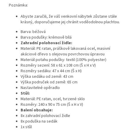
Poznámka:
Abyste zaručili, že váš venkovní nábytek zůstane stále
krásný, doporučujeme jej chránit voděodolnou plachtou.
Barva: béžová
Barva podušky: krémově bílá
Zahradní polohovací židle:
Materiál: PE ratan, práškově lakovaná ocel, masivní
akáciové dřevo s olejovou povrchovou úpravou
Materiál potahu podušky: textil (100% polyester)
Rozměry sezení: 58 x 61 x 108 cm (Š x H x V)
Rozměry sedáku: 47 x 44 cm (Š x H)
Výška sedáku od země: 43 cm
Výška područek od země: 65 cm
Nastavitelné opěradlo
Stůl:
Materiál: PE ratan, ocel, tvrzené sklo
Rozměry: 240 x 90 x 75 cm (Š x H x V)
Balení obsahuje:
8x zahradní polohovací židle
8x poduška na sedák
1x stůl