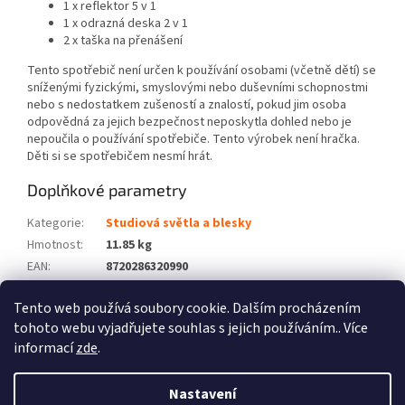
1 x reflektor 5 v 1
1 x odrazná deska 2 v 1
2 x taška na přenášení
Tento spotřebič není určen k používání osobami (včetně dětí) se
sníženými fyzickými, smyslovými nebo duševními schopnostmi
nebo s nedostatkem zušeností a znalostí, pokud jim osoba
odpovědná za jejich bezpečnost neposkytla dohled nebo je
nepoučila o používání spotřebiče. Tento výrobek není hračka.
Děti si se spotřebičem nesmí hrát.
Doplňkové parametry
Kategorie
:
Studiová světla a blesky
Hmotnost
:
11.85 kg
EAN
:
8720286320990
Barva
:
Černý
Tento web používá soubory cookie. Dalším procházením
Počet balíků
:
4
tohoto webu vyjadřujete souhlas s jejich používáním.. Více
informací
zde
.
Z
á
Nastavení
Vytvořil Shoptet
p