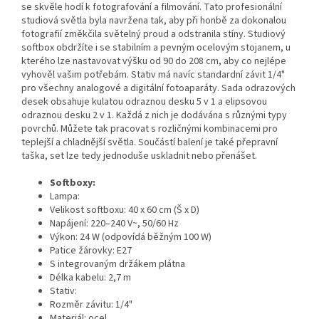
se skvěle hodí k fotografování a filmování. Tato profesionální
studiová světla byla navržena tak, aby při honbě za dokonalou
fotografií změkčila světelný proud a odstranila stíny. Studiový
softbox obdržíte i se stabilním a pevným ocelovým stojanem, u
kterého lze nastavovat výšku od 90 do 208 cm, aby co nejlépe
vyhověl vašim potřebám. Stativ má navíc standardní závit 1/4"
pro všechny analogové a digitální fotoaparáty. Sada odrazových
desek obsahuje kulatou odraznou desku 5 v 1 a elipsovou
odraznou desku 2 v 1. Každá z nich je dodávána s různými typy
povrchů. Můžete tak pracovat s rozličnými kombinacemi pro
teplejší a chladnější světla. Součástí balení je také přepravní
taška, set lze tedy jednoduše uskladnit nebo přenášet.
Softboxy:
Lampa:
Velikost softboxu: 40 x 60 cm (Š x D)
Napájení: 220–240 V~, 50/60 Hz
Výkon: 24 W (odpovídá běžným 100 W)
Patice žárovky: E27
S integrovaným držákem plátna
Délka kabelu: 2,7 m
Stativ:
Rozměr závitu: 1/4"
Materiál: ocel