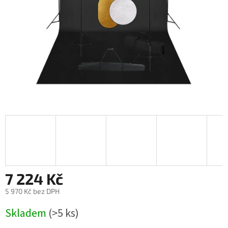
7 224 Kč
5 970 Kč bez DPH
Měrná
Skladem
(>5 ks)
cena: