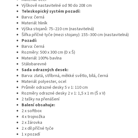
Výškově nastavitelné od 90 do 208 cm
Teleskopický systém pozadí:
Barva: černá
Materiál: hliník
Výška stojanů: 75–210 cm (nastavitelná)
Šířka příčné tyče (mezi stojany): 155–300 cm (nastavitelná)
Pozadí:
Barva: černá
Rozměry: 500 x 300 cm (D x Š)
Materiál: 100% bavlna
Stálobarevné
Sada odrazných desek:
Barva: zlatá, stříbrná, měkké světlo, bílá, černá
Materiál: polyester, ocel
Průměr odrazné desky 5 v 1: 110 cm
Rozměry odrazné desky 2 v 1: 1,5 x 1 m (Š x V)
2 tašky na přenášení
Balení obsahuje:
2 x softbox
4 x trojnožka
2 x žárovka
2 x díl příčné tyče
1 x pozadí