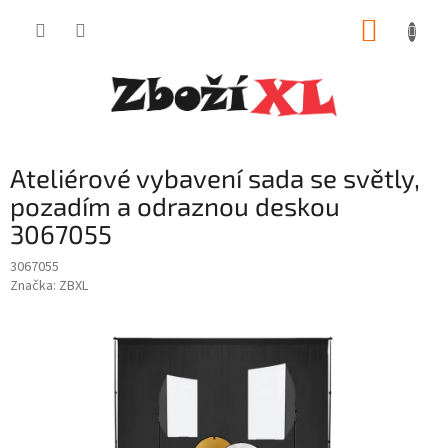
Přejít
NÁKUP
na
obsah
KOŠÍK
Ateliérové vybavení sada se světly,
pozadím a odraznou deskou
3067055
3067055
Značka:
ZBXL