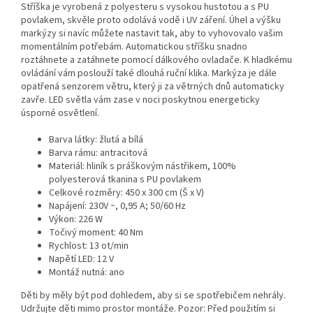
Stříška je vyrobená z polyesteru s vysokou hustotou a s PU
povlakem, skvěle proto odolává vodě i UV záření. Úhel a výšku
markýzy si navíc můžete nastavit tak, aby to vyhovovalo vašim
momentálním potřebám. Automatickou stříšku snadno
roztáhnete a zatáhnete pomocí dálkového ovladače. K hladkému
ovládání vám poslouží také dlouhá ruční klika. Markýza je dále
opatřená senzorem větru, který ji za větrných dnů automaticky
zavře. LED světla vám zase v noci poskytnou energeticky
úsporné osvětlení.
Barva látky: žlutá a bílá
Barva rámu: antracitová
Materiál: hliník s práškovým nástřikem, 100%
polyesterová tkanina s PU povlakem
Celkové rozměry: 450 x 300 cm (Š x V)
Napájení: 230V ~, 0,95 A; 50/60 Hz
Výkon: 226 W
Točivý moment: 40 Nm
Rychlost: 13 ot/min
Napětí LED: 12 V
Montáž nutná: ano
Děti by měly být pod dohledem, aby si se spotřebičem nehrály.
Udržujte děti mimo prostor montáže. Pozor: Před použitím si