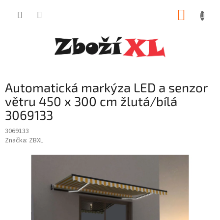
Přejít
NÁKUP
na
obsah
KOŠÍK
Automatická markýza LED a senzor
větru 450 x 300 cm žlutá/bílá
3069133
3069133
Značka:
ZBXL