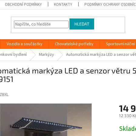
OBCHODNÍ PODMÍNKY
KONTAKTY
PODMÍNKY OCHRANY OSOBNÍC
HLEDAT
Vozidla a součástky
Chovatelské potřeby
Sportovní náčiní
nkovní bydlení
Markýzy
Automatická markýza LED a senzor vět
omatická markýza LED a senzor větru 
9151
ZBXL
14 9
12 330 K
Měrná
Skla
cena: