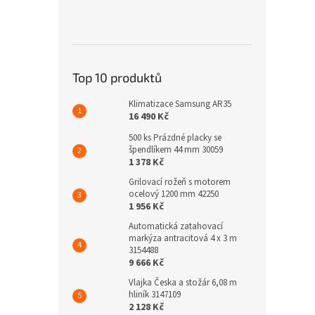
Top 10 produktů
Klimatizace Samsung AR35
16 490 Kč
500 ks Prázdné placky se
špendlíkem 44 mm 30059
1 378 Kč
Grilovací rožeň s motorem
ocelový 1200 mm 42250
1 956 Kč
Automatická zatahovací
markýza antracitová 4 x 3 m
3154488
9 666 Kč
Vlajka Česka a stožár 6,08 m
hliník 3147109
2 128 Kč