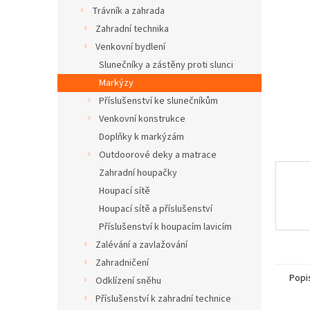
n
Trávník a zahrada
e
Zahradní technika
l
Venkovní bydlení
Slunečníky a zástěny proti slunci
Markýzy
Příslušenství ke slunečníkům
Venkovní konstrukce
Doplňky k markýzám
Outdoorové deky a matrace
Zahradní houpačky
Houpací sítě
Houpací sítě a příslušenství
Příslušenství k houpacím lavicím
Zalévání a zavlažování
Zahradničení
Popi
Odklízení sněhu
Příslušenství k zahradní technice