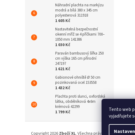
Náhradní plachta na markýzu
modrá a bílá 380 x 345 cm
polyesterová 311918
1 605 Kč
Nastavitelná bezpečnostní
okenní mříž se 4 příčkami 700–
1050 mm 141386
1 030 Kč
Paraván bambusový šířka 250
cm výška 165 cm přírodní
247197
1 621 Kč
Gabionové ohniště Ø 50 cm
pozinkovaná ocel 153558
1 432 Kč
Plachta proti slunci, oxfordská
látka, obdélníková 4x6m
krémová 42299
Tento web p
1 799 Kč
vyjadřujete s
Z
á
Nastaven
Copyright 2026
Zboží XL
. Všechna práva vyhrazena.