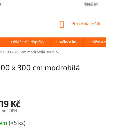
H ÚDAJŮ
Přihlášení
NÁKUPNÍ
Prázdný košík
KOŠÍK
Oblečení a doplňky
Hračky a hry
Umění a zábava
ru 500 x 300 cm modrobílá 3069151
500 x 300 cm modrobílá
19 Kč
č bez DPH
dem
(>5 ks)