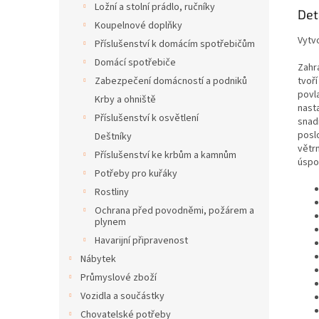
Ložní a stolní prádlo, ručníky
Det
Koupelnové doplňky
Vytv
Příslušenství k domácím spotřebičům
Domácí spotřebiče
Zahr
tvoř
Zabezpečení domácností a podniků
povl
Krby a ohniště
nast
Příslušenství k osvětlení
snad
poslo
Deštníky
větr
Příslušenství ke krbům a kamnům
úspo
Potřeby pro kuřáky
Rostliny
Ochrana před povodněmi, požárem a
plynem
Havarijní připravenost
Nábytek
Průmyslové zboží
Vozidla a součástky
Chovatelské potřeby