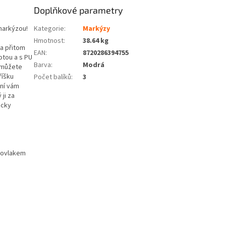
Doplňkové parametry
markýzou!
Kategorie
:
Markýzy
Hmotnost
:
38.64 kg
 a přitom
EAN
:
8720286394755
otou a s PU
Barva
:
Modrá
c můžete
říšku
Počet balíků
:
3
ní vám
ji za
icky
 povlakem