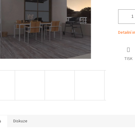
Detailní 
TISK
s
Diskuze