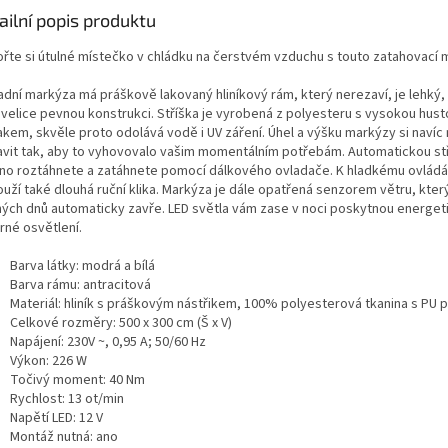
ailní popis produktu
ořte si útulné místečko v chládku na čerstvém vzduchu s touto zatahovací 
adní markýza má práškově lakovaný hliníkový rám, který nerezaví, je lehký,
í velice pevnou konstrukci. Stříška je vyrobená z polyesteru s vysokou hust
akem, skvěle proto odolává vodě i UV záření. Úhel a výšku markýzy si naví
avit tak, aby to vyhovovalo vašim momentálním potřebám. Automatickou st
no roztáhnete a zatáhnete pomocí dálkového ovladače. K hladkému ovládá
uží také dlouhá ruční klika. Markýza je dále opatřená senzorem větru, který 
ných dnů automaticky zavře. LED světla vám zase v noci poskytnou energet
rné osvětlení.
Barva látky: modrá a bílá
Barva rámu: antracitová
Materiál: hliník s práškovým nástřikem, 100% polyesterová tkanina s PU
Celkové rozměry: 500 x 300 cm (Š x V)
Napájení: 230V ~, 0,95 A; 50/60 Hz
Výkon: 226 W
Točivý moment: 40 Nm
Rychlost: 13 ot/min
Napětí LED: 12 V
Montáž nutná: ano