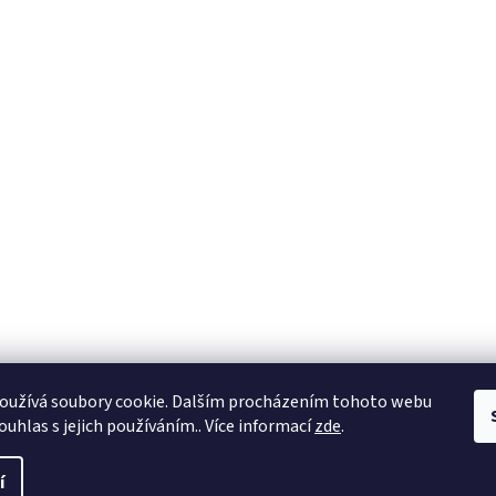
oužívá soubory cookie. Dalším procházením tohoto webu
ouhlas s jejich používáním.. Více informací
zde
.
í