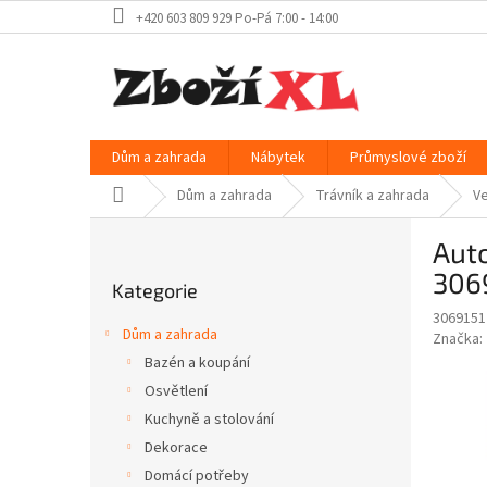
Přejít
+420 603 809 929 Po-Pá 7:00 - 14:00
na
obsah
Dům a zahrada
Nábytek
Průmyslové zboží
Domů
Dům a zahrada
Trávník a zahrada
Ve
P
Aut
o
Přeskočit
s
306
Kategorie
kategorie
t
3069151
r
Dům a zahrada
Značka:
a
Bazén a koupání
n
Osvětlení
n
í
Kuchyně a stolování
p
Dekorace
a
Domácí potřeby