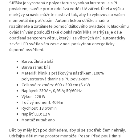
Stříška je vyrobená z polyesteru s vysokou hustotou a s PU
povlakem, skvěle proto odolává vodě i UV záření. Úhel a výšku
markýzy si navíc můžete nastavit tak, aby to vyhovovalo vašim
momentálním potřebám. Automatickou stříšku snadno
roztáhnete a zatáhnete pomocí dálkového ovladače. K hladkému
ovládání vám poslouží také dlouhá ruční klika. Markýza je dále
opatřená senzorem větru, který ji za větrných dnů automaticky
zavře. LED světla vám zase v noci poskytnou energeticky
úsporné osvětlení.
Barva: žlutá a bílá
Barva rámu: bílá
Materiál: hliník s práškovým nástřikem, 100%
polyesterová tkanina s PU povlakem
Celkové rozměry: 600 x 300 cm (Š x V)
Napájení: 230V ~, 0,95 A; 50/60 Hz
Výkon: 226 W
Točivý moment: 40 Nm
Rychlost: 13 ot/min
Napětí LED: 12 V
Montáž nutná: ano
Děti by měly být pod dohledem, aby si se spotřebičem nehrály.
Udržujte děti mimo prostor montáže. Pozor: Před použitím si