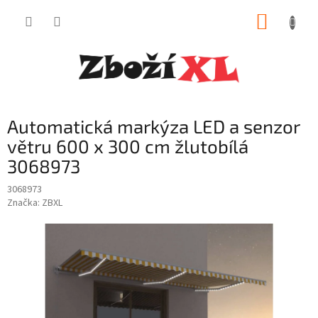
Přejít
NÁKUP
na
obsah
KOŠÍK
Automatická markýza LED a senzor
větru 600 x 300 cm žlutobílá
3068973
3068973
Značka:
ZBXL