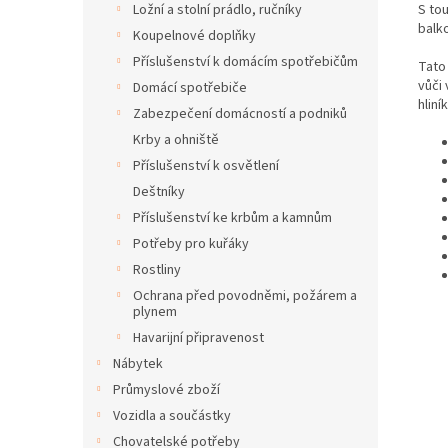
S to
Ložní a stolní prádlo, ručníky
balk
Koupelnové doplňky
Příslušenství k domácím spotřebičům
Tato
vůči
Domácí spotřebiče
hliní
Zabezpečení domácností a podniků
Krby a ohniště
Příslušenství k osvětlení
Deštníky
Příslušenství ke krbům a kamnům
Potřeby pro kuřáky
Rostliny
Ochrana před povodněmi, požárem a
plynem
Havarijní připravenost
Nábytek
Průmyslové zboží
Vozidla a součástky
Chovatelské potřeby