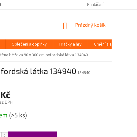
H ÚDAJŮ
Přihlášení
NÁKUPNÍ
Prázdný košík
KOŠÍK
Oblečení a doplňky
Hračky a hry
Umění a zábava
těna béžová 90 x 300 cm oxfordská látka 134940
fordská látka 134940
134940
 Kč
ez DPH
dem
(>5 ks)