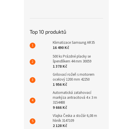
Top 10 produktů
Klimatizace Samsung AR35
16 490 Kč
500 ks Prázdné placky se
špendlíkem 44 mm 30059
1 378 Kč
Grilovací rožeň s motorem
ocelový 1200 mm 42250
1 956 Kč
Automatická zatahovací
markýza antracitová 4 x 3 m
3154488
9 666 Kč
Vlajka Česka a stožár 6,08 m
hliník 3147109
2 128 Kč