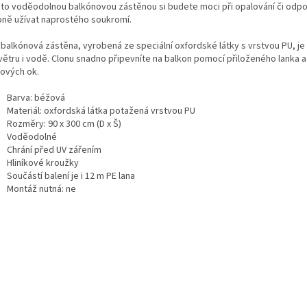
uto voděodolnou balkónovou zástěnou si budete moci při opalování či odpo
oně užívat naprostého soukromí.
 balkónová zástěna, vyrobená ze speciální oxfordské látky s vrstvou PU, je
 větru i vodě. Clonu snadno připevníte na balkon pomocí přiloženého lanka a
kových ok.
Barva: béžová
Materiál: oxfordská látka potažená vrstvou PU
Rozměry: 90 x 300 cm (D x Š)
Voděodolné
Chrání před UV zářením
Hliníkové kroužky
Součástí balení je i 12 m PE lana
Montáž nutná: ne