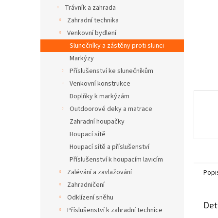
n
Trávník a zahrada
e
Zahradní technika
l
Venkovní bydlení
Slunečníky a zástěny proti slunci
Markýzy
Příslušenství ke slunečníkům
Venkovní konstrukce
Doplňky k markýzám
Outdoorové deky a matrace
Zahradní houpačky
Houpací sítě
Houpací sítě a příslušenství
Příslušenství k houpacím lavicím
Zalévání a zavlažování
Popi
Zahradničení
Odklízení sněhu
Det
Příslušenství k zahradní technice