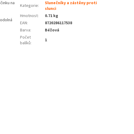
činku na
Slunečníky a zástěny proti
Kategorie
:
slunci
Hmotnost
:
0.71 kg
 odolná
EAN
:
8720286117538
Barva
:
Béžová
Počet
1
balíků
: