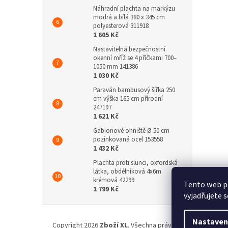
Náhradní plachta na markýzu
modrá a bílá 380 x 345 cm
polyesterová 311918
1 605 Kč
Nastavitelná bezpečnostní
okenní mříž se 4 příčkami 700–
1050 mm 141386
1 030 Kč
Paraván bambusový šířka 250
cm výška 165 cm přírodní
247197
1 621 Kč
Gabionové ohniště Ø 50 cm
pozinkovaná ocel 153558
1 432 Kč
Plachta proti slunci, oxfordská
látka, obdélníková 4x6m
krémová 42299
Tento web p
1 799 Kč
vyjadřujete s
Z
á
Nastaven
Copyright 2026
Zboží XL
. Všechna práva vyhrazena.