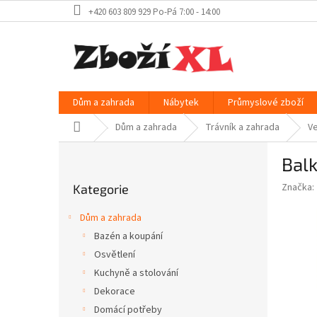
Přejít
+420 603 809 929 Po-Pá 7:00 - 14:00
na
obsah
Dům a zahrada
Nábytek
Průmyslové zboží
Domů
Dům a zahrada
Trávník a zahrada
Ve
P
Bal
o
Přeskočit
s
Značka:
Kategorie
kategorie
t
r
Dům a zahrada
a
Bazén a koupání
n
Osvětlení
n
í
Kuchyně a stolování
p
Dekorace
a
Domácí potřeby