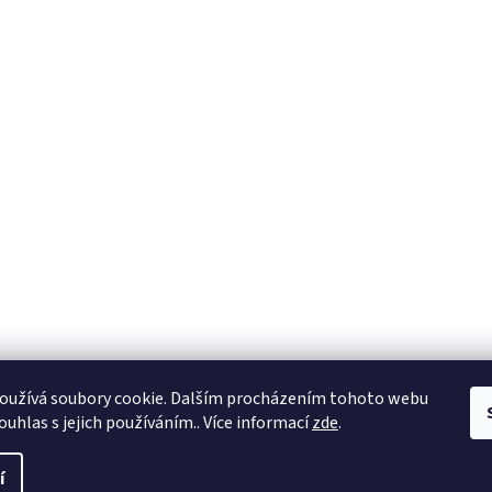
oužívá soubory cookie. Dalším procházením tohoto webu
ouhlas s jejich používáním.. Více informací
zde
.
í