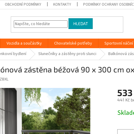
OBCHODNÍ PODMÍNKY
KONTAKTY
PODMÍNKY OCHRANY OSOBNÍC
HLEDAT
Vozidla a součástky
Chovatelské potřeby
Sportovní náčiní
nkovní bydlení
Slunečníky a zástěny proti slunci
Balkónová zás
kónová zástěna béžová 90 x 300 cm ox
ZBXL
533
441 Kč b
Měrná
Skla
cena: