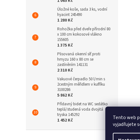
1 065 Kč
Úložné koše, sada 3 ks, vodní
hyacint 245490
1 280 Kč
Rohožka před dveře přírodní 80
x 100 cm kokosové vlákno
155605
1 375 Kč
Plisovaná okenní síť proti
hmyzu 160 x 80 cm se
zastíněním 141131
2 310 Kč
Vakuové čerpadlo 50 l/min s
2cestným měřidlem v kufříku
3100286
5 862 Kč
Přídavný bidet na WC sedátko
teplá/studená voda dvojitá
tryska 145292
Tento web p
1 452 Kč
vyjadřujete s
Z
á