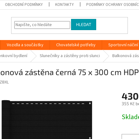
OBCHODNÍ PODMÍNKY
KONTAKTY
PODMÍNKY OCHRANY OSOBNÍC
HLEDAT
Vozidla a součástky
Chovatelské potřeby
Sportovní náčiní
nkovní bydlení
Slunečníky a zástěny proti slunci
Balkonová zás
konová zástěna černá 75 x 300 cm HDP
ZBXL
430
355 Kč b
Měrná
Skla
cena: