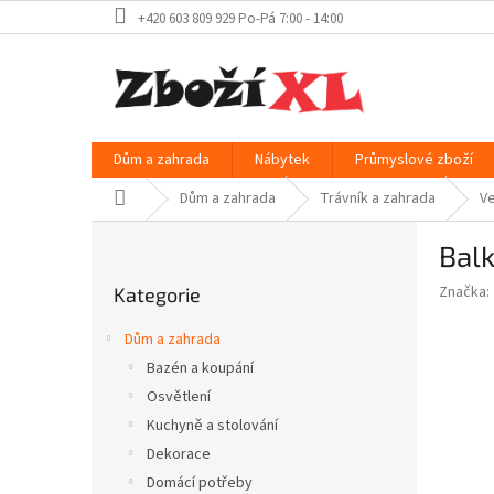
Přejít
+420 603 809 929 Po-Pá 7:00 - 14:00
na
obsah
Dům a zahrada
Nábytek
Průmyslové zboží
Domů
Dům a zahrada
Trávník a zahrada
Ve
P
Bal
o
Přeskočit
s
Značka:
Kategorie
kategorie
t
r
Dům a zahrada
a
Bazén a koupání
n
Osvětlení
n
í
Kuchyně a stolování
p
Dekorace
a
Domácí potřeby