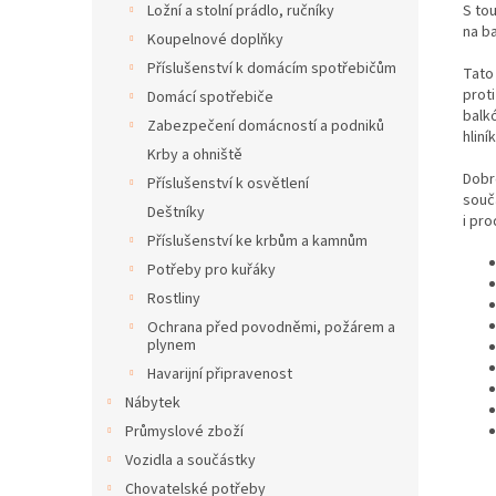
S to
Ložní a stolní prádlo, ručníky
na b
Koupelnové doplňky
Příslušenství k domácím spotřebičům
Tato
proti
Domácí spotřebiče
balk
Zabezpečení domácností a podniků
hliní
Krby a ohniště
Dobr
Příslušenství k osvětlení
součá
Deštníky
i pro
Příslušenství ke krbům a kamnům
Potřeby pro kuřáky
Rostliny
Ochrana před povodněmi, požárem a
plynem
Havarijní připravenost
Nábytek
Průmyslové zboží
Vozidla a součástky
Chovatelské potřeby