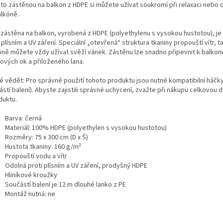
uto zástěnou na balkon z HDPE si můžete užívat soukromí při relaxaci nebo 
alkóně.
 zástěna na balkon, vyrobená z HDPE (polyethylenu s vysokou hustotou), je
 plísním a UV záření. Speciální „otevřená“ struktura tkaniny propouští vítr, t
óně můžete vždy užívat svěží vánek. Zástěnu lze snadno připevnit k balko
kových ok a přiloženého lana.
é vědět: Pro správné použití tohoto produktu jsou nutné kompatibilní háčky
stí balení). Abyste zajistili správné uchycení, zvažte při nákupu celkovou 
duktu.
Barva: černá
Materiál: 100% HDPE (polyethylen s vysokou hustotou)
Rozměry: 75 x 300 cm (D x Š)
Hustota tkaniny: 160 g/m²
Propouští vodu a vítr
Odolná proti plísním a UV záření, prodyšný HDPE
Hliníkové kroužky
Součástí balení je 12 m dlouhé lanko z PE
Montáž nutná: ne