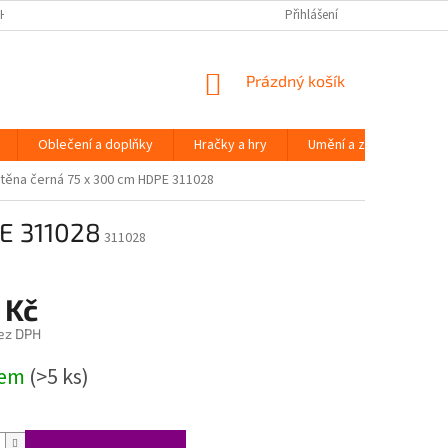
H ÚDAJŮ
Přihlášení
NÁKUPNÍ
Prázdný košík
KOŠÍK
Oblečení a doplňky
Hračky a hry
Umění a zábava
těna černá 75 x 300 cm HDPE 311028
E 311028
311028
 Kč
ez DPH
dem
(>5 ks)