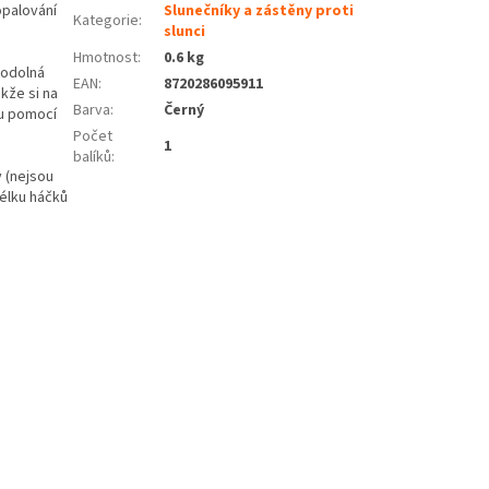
opalování
Slunečníky a zástěny proti
Kategorie
:
slunci
Hmotnost
:
0.6 kg
 odolná
EAN
:
8720286095911
akže si na
Barva
:
Černý
nu pomocí
Počet
1
balíků
:
 (nejsou
délku háčků