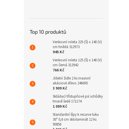
Top 10 produktů
Venkovní roleta 225 (Š) x 140 (V)
cm hnědá 312973
945 Kč
Venkovní roleta 125 (Š) x 140 (V)
cm černá 312942
766 Kč
Jídelní židle 2 ks masivní
akáciové dřevo 246005
3 909 Kč
Skládací třístupňové psí schůdky
tmavě šedé 171174
1 089 Kč
Standardní šípy k recurve luku
30" 0,6 cm sklolaminát 12 ks
90856