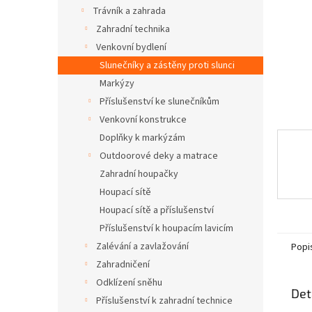
n
Trávník a zahrada
e
Zahradní technika
l
Venkovní bydlení
Slunečníky a zástěny proti slunci
Markýzy
Příslušenství ke slunečníkům
Venkovní konstrukce
Doplňky k markýzám
Outdoorové deky a matrace
Zahradní houpačky
Houpací sítě
Houpací sítě a příslušenství
Příslušenství k houpacím lavicím
Zalévání a zavlažování
Popi
Zahradničení
Odklízení sněhu
Det
Příslušenství k zahradní technice