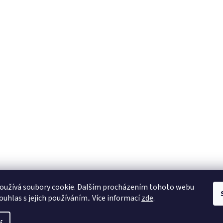
oužívá soubory cookie. Dalším procházením tohoto webu
ouhlas s jejich používáním.. Více informací
zde
.