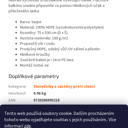
nebrání vychutnat si na balkóně osvěžující vánek. Plachtu k
balkónu snadno připevníte za pomoci hliníkových oček a
přiloženého lanka.
Barva: taupe
Material: 100% HDPE (vysokohustotní polyetylen)
Rozměry: 75 x 500 cm (D x Š)
Hustota materiálu: 160 g/m2
Propouští vítr i vodu
Prodyšný HDPE, odolný vůči UV záření a plísním
Hliníkové kroužky
Součástí balení je i 24 m PE lana
Montáž nutná: ne
Doplňkové parametry
Kategorie
:
Slunečníky a zástěny proti slunci
Hmotnost
:
0.96 kg
EAN
:
8720286095218
Barva
:
Hnědošedá
Tento web používá soubory cookie. Dalším procházením
Počet balíků
:
1
tohoto webu vyjadřujete souhlas s jejich používáním.. Více
informací
zde
.