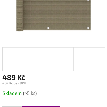
489 Kč
404 Kč bez DPH
Měrná
Skladem
(>5 ks)
cena: