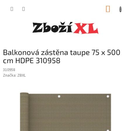
Přejít
NÁKUP
na
obsah
KOŠÍK
Balkonová zástěna taupe 75 x 500
cm HDPE 310958
310958
Značka:
ZBXL