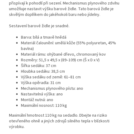
přispívají k pohodlí při sezení. Mechanismus plynového zdvihu
umožňuje nastavit výšku barové židle. Tato barová židle je
skvělým doplňkem do jakéhokoli baru nebo jídelny.
Sestavení barové židle je snadné.
Barva: bílá a tmavě hnědá
Materiál čalounění: umělá kůže (55% polyuretan, 45%
bavlna)
Materiál rámu: ohýbané dřevo, chromovaný kov
Rozměry: 51,5 x 49,5 x (89–109) cm (Š x D x V)
Šířka sedáku: 37 cm
Hloubka sedáku: 38,5 cm
Výška sedáku od země: 61–81 cm
Výška opěradla: 31 cm
Mechanismus plynového pístu: ano
Nastavitelná výška: ano
Montáž nutná: ano
Maximální nosnost: 110 kg
Maximální hmotnost 110 kg na sedadlo. Dbejte na riziko
otevřeného ohně a jiných zdrojů silného tepla v blízkosti
výrobku.