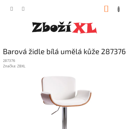
Přejít
NÁKUP
na
obsah
KOŠÍK
Barová židle bílá umělá kůže 287376
287376
Značka:
ZBXL